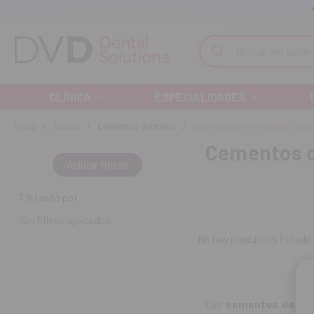
Recibe tu pedido en 24/48 horas
Monta tu clínica ¡Te acompañamos!
Buscar
CLÍNICA
ESPECIALIDADES
Inicio
Clínica
Cementos dentales
Cementos de Fondos de Cavi
Cementos d
Aplicar filtros
Filtrando por
Sin filtros aplicados
No hay productos listados
Los
cementos de fon