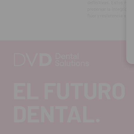
definitivas. Estos mate
preservar la integridad
flúor y resistencia a la 
EL FUTURO
DENTAL.