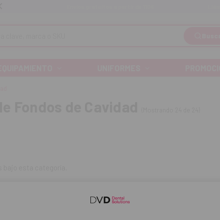
Llá
Envíos gratuitos a partir de 110€
Busc
EQUIPAMIENTO
UNIFORMES
PROMOCI
dad
e Fondos de Cavidad
(Mostrando 24 de 24)
 bajo esta categoría.
dos de cavidad
son materiales diseñados para proteger y prepara