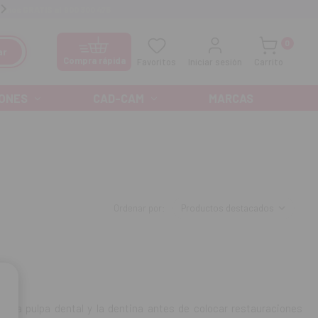
manos GRATIS al
900 300 475
Ofertas especiales cada mes
0
ar
Compra rápida
Favoritos
Iniciar sesión
Carrito
ONES
CAD-CAM
MARCAS
Ordenar por:
r la pulpa dental y la dentina antes de colocar restauraciones