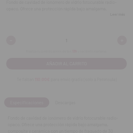
Fondo de cavidad de ionómero de vidrio fotocurable radio-
opaco. Ofrece una protección rápida bajo amalgama,
Leer más
composite y cerámica con un tiempo de fraguado de 30
segundos VLC y una excelente unión a la estructura del diente.
Proporciona una excelente tolerancia de la pulpa. Fuji Lining
LC no es sensible a la humedad y tiene una baja solubilidad en
-
+
Disminuir
Aumen
agua.
cantidad:
cantid
Realiza tu pedido antes de las
13h
y recíbelo mañana.
Contenido
Estuche 1-1: 10 g de polvo, 6,8 ml de líquido y accesorios
Te faltan
110.00€
para envío gratis (solo a Península)
REF. FAB: 000021
Especificaciones
Descargas
Fondo de cavidad de ionómero de vidrio fotocurable radio-
opaco. Ofrece una protección rápida bajo amalgama,
composite y cerámica con un tiempo de fraguado de 30