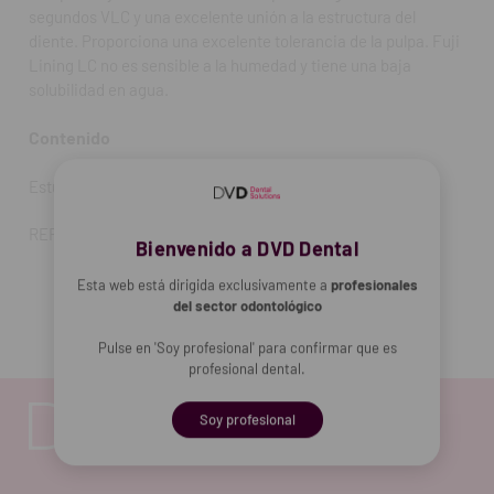
segundos VLC y una excelente unión a la estructura del
diente. Proporciona una excelente tolerancia de la pulpa. Fuji
Lining LC no es sensible a la humedad y tiene una baja
solubilidad en agua.
Contenido
Estuche 1-1: 10 g de polvo, 6,8 ml de líquido y accesorios
REF. FAB: 000021
Bienvenido a DVD Dental
Esta web está dirigida exclusivamente a
profesionales
del sector odontológico
Pulse en 'Soy profesional' para confirmar que es
profesional dental.
Soy profesional