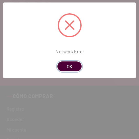
EL FUTURO
DENTAL.
Si quieres hacernos sugerencias o tienes
cualquier duda, estaremos encantados de
atenderte!
Network Error
ATENCIÓN AL CLIENTE
OK
900 300 475
CÓMO COMPRAR
Registro
Acceder
Mi cuenta