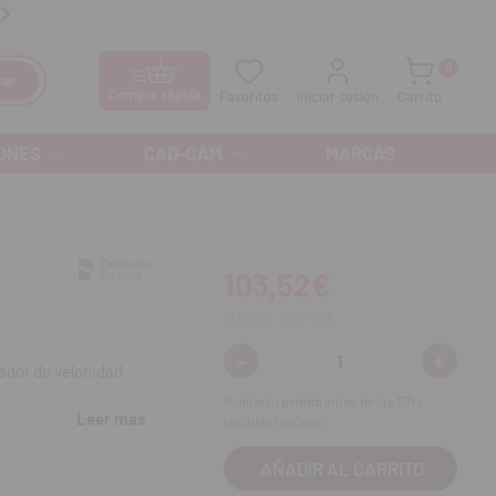
anos GRATIS al
900 300 475
Ofertas especiales cada mes
0
ar
Compra rápida
Favoritos
Iniciar sesión
Carrito
ONES
CAD-CAM
MARCAS
103,52€
113,87€
IVA incl.
-
+
Disminuir
Aumenta
ador de velocidad
cantidad:
cantidad
Realiza tu pedido antes de las
13h
y
Leer más
recíbelo mañana.