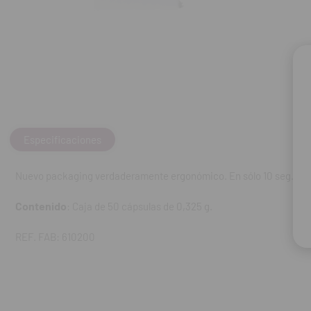
Especificaciones
Nuevo packaging verdaderamente ergonómico. En sólo 10 seg., con e
Contenido
: Caja de 50 cápsulas de 0,325 g.
REF. FAB: 610200