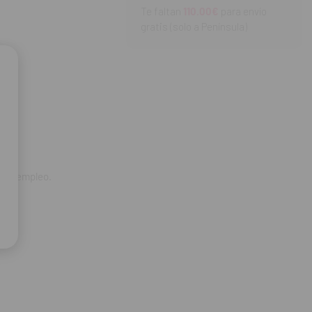
Te faltan
110.00€
para envío
gratis (solo a Península)
a su empleo.