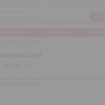
Llám
Envíos gratuitos a partir de 110€
Busc
EQUIPAMIENTO
UNIFORMES
PROMOCI
dad
IRM Cápsulas (50x0,325g)
las (50x0,325g)
8
|
REF. FAB.
610200
 verdaderamente ergonómico. En sólo 10 seg., con el uso de un mezcl
ón está lista para su empleo.
a de 50 cápsulas de 0,325 g.
00