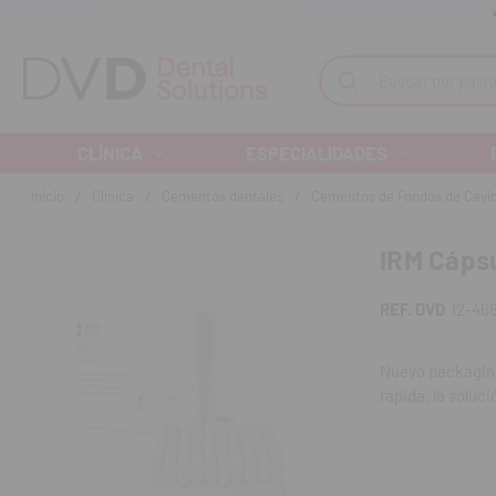
Recibe tu pedido en 24/48 horas
Monta tu clínica ¡Te acompañamos!
Buscar
CLÍNICA
ESPECIALIDADES
Inicio
Clínica
Cementos dentales
Cementos de Fondos de Cavi
IRM Cápsu
REF. DVD
12-46
Nuevo packaging
rápida, la soluci
Contenido
: Caj
REF. FAB: 6102