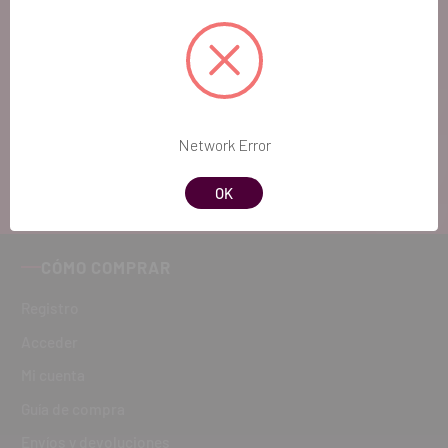
DENTAL.
Si quieres hacernos sugerencias o tienes
cualquier duda, estaremos encantados de
atenderte!
Network Error
ATENCIÓN AL CLIENTE
OK
900 300 475
CÓMO COMPRAR
Registro
Acceder
Mi cuenta
Guía de compra
Envíos y devoluciones