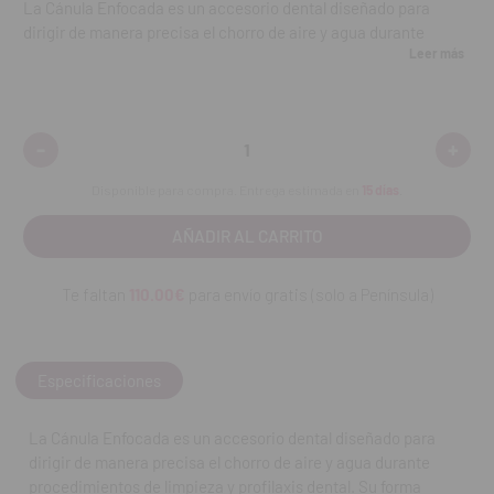
La Cánula Enfocada es un accesorio dental diseñado para
dirigir de manera precisa el chorro de aire y agua durante
Leer más
procedimientos de limpieza y profilaxis dental. Su forma
permite trabajar en áreas específicas de la cavidad oral con
mayor control y visibilidad, facilitando la eliminación de biofilm,
restos de alimentos y placa dental. Es un instrumento esencial
-
+
Disminuir
Aumen
para optimizar la eficacia de los tratamientos de higiene
cantidad:
cantid
profesional.
Disponible para compra. Entrega estimada en
15 días
.
Características:
• Dirige con precisión el chorro de aire y agua.
• Facilita la limpieza focalizada en zonas difíciles de alcanzar.
Te faltan
110.00€
para envío gratis (solo a Península)
• Material resistente y duradero para uso clínico.
• Compatible con sistemas de profilaxis estándar.
• Diseño ergonómico para un manejo cómodo.
• Mejora la visibilidad y control durante el procedimiento.
Especificaciones
Preguntas Frecuentes (FAQ):
La Cánula Enfocada es un accesorio dental diseñado para
¿Para qué sirve esta cánula?
dirigir de manera precisa el chorro de aire y agua durante
Para dirigir de forma precisa el chorro de aire y agua durante la
procedimientos de limpieza y profilaxis dental. Su forma
limpieza dental y profilaxis.