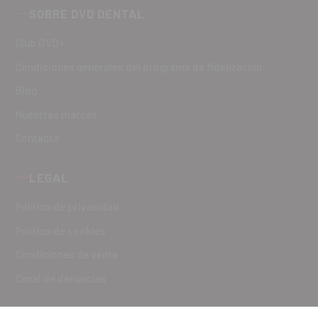
SOBRE DVD DENTAL
Club DVD+
Condiciones generales del programa de fidelización
Blog
Nuestras marcas
Contacto
LEGAL
Política de privacidad
Política de cookies
Condiciones de venta
Canal de denuncias