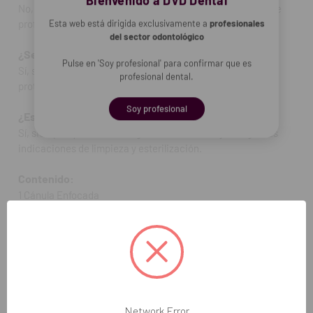
Bienvenido a DVD Dental
No, está diseñada para usarse con sistemas específicos de
profilaxis dental.
Esta web está dirigida exclusivamente a
profesionales
del sector odontológico
¿Se puede esterilizar?
Pulse en 'Soy profesional' para confirmar que es
Sí, siguiendo las recomendaciones del fabricante y los
profesional dental.
protocolos clínicos de esterilización.
Soy profesional
¿Es reutilizable?
Sí, siempre que se mantenga en buen estado y se sigan las
indicaciones de limpieza y esterilización.
Contenido:
1 Cánula Enfocada
REF. FAB: 0.573.0151
Network Error