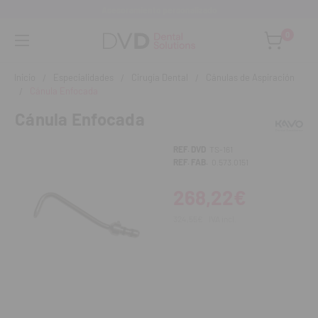
Asesoramiento personalizado
0
Inicio
Especialidades
Cirugía Dental
Cánulas de Aspiración
Cánula Enfocada
Cánula Enfocada
REF. DVD
TS-161
REF. FAB.
0.573.0151
268,22€
324,55€
IVA incl.