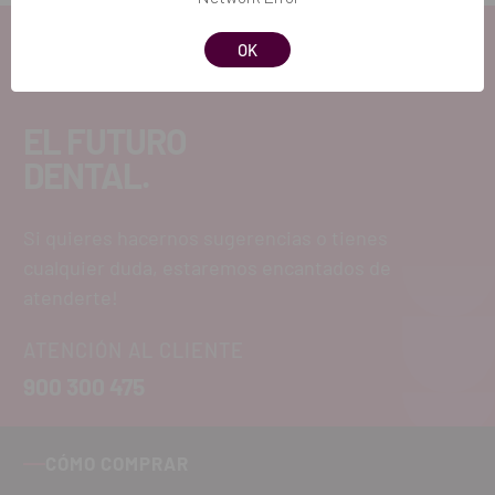
OK
EL FUTURO
DENTAL.
Si quieres hacernos sugerencias o tienes
cualquier duda, estaremos encantados de
atenderte!
ATENCIÓN AL CLIENTE
900 300 475
CÓMO COMPRAR