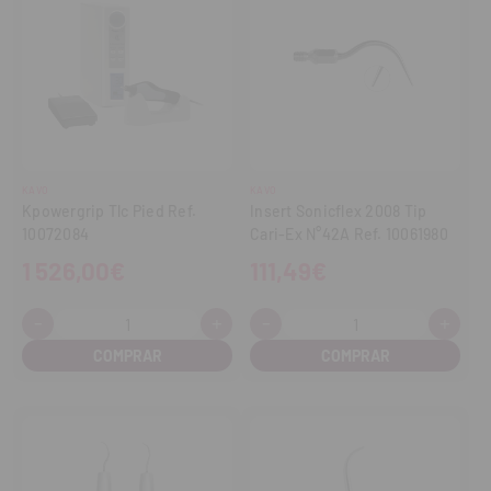
KAVO
KAVO
Kpowergrip Tlc Pied Ref.
Insert Sonicflex 2008 Tip
10072084
Cari-Ex N°42A Ref. 10061980
1 526,00€
111,49€
-
+
-
+
Cantidad:
Cantidad:
Disminuir
Aumentar
Disminuir
Aume
cantidad
cantidad
cantidad
cant