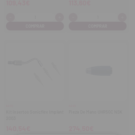
109,43€
113,60€
-
+
-
+
Cantidad:
Cantidad:
Disminuir
Aumentar
Disminuir
Aume
cantidad
cantidad
cantidad
cant
KAVO
KAVO
Kit Insertos Sonicflex Implant
Pieza De Mano UHR50C NSK
2003
140,54€
274,50€