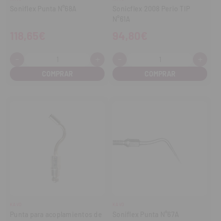
Soniflex Punta N°68A
Sonicflex 2008 Perio TIP
N°61A
118,65€
94,80€
-
+
-
+
Cantidad:
Cantidad:
Disminuir
Aumentar
Disminuir
Aume
cantidad
cantidad
cantidad
cant
KAVO
KAVO
Punta para acoplamientos de
Soniflex Punta N°67A