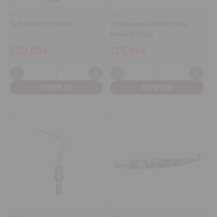
KAVO
KAVO
Turbina sin luz S619 C
Bicarbonato PROPHYflex
Kavo (80x15g)
530,06€
135,90€
-
+
-
+
Cantidad:
Cantidad:
Disminuir
Aumentar
Disminuir
Aume
cantidad
cantidad
cantidad
cant
KAVO
KAVO