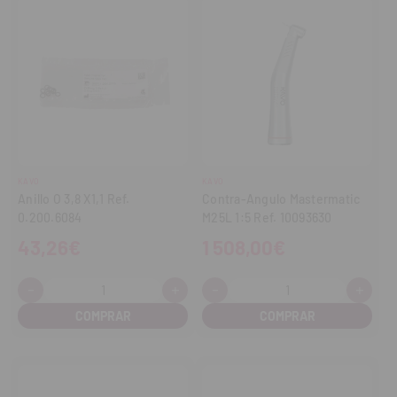
KAVO
KAVO
Anillo O 3,8 X1,1 Ref.
Contra-Angulo Mastermatic
0.200.6084
M25L 1:5 Ref. 10093630
43,26€
1 508,00€
-
+
-
+
Cantidad:
Cantidad:
Disminuir
Aumentar
Disminuir
Aume
cantidad
cantidad
cantidad
cant