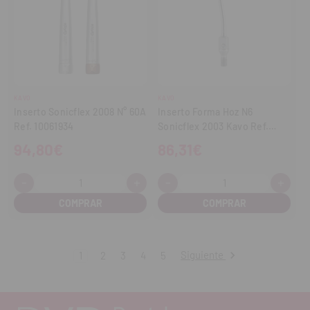
KAVO
KAVO
Inserto Sonicflex 2008 N° 60A
Inserto Forma Hoz N6
Ref. 10061934
Sonicflex 2003 Kavo Ref.
0.571.5181
94,80€
86,31€
-
+
-
+
Cantidad:
Cantidad:
Disminuir
Aumentar
Disminuir
Aume
cantidad
cantidad
cantidad
cant
Siguiente
1
2
3
4
5