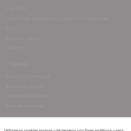
Club DVD+
Condiciones generales del programa de fidelización
Blog
Nuestras marcas
Contacto
LEGAL
Política de privacidad
Política de cookies
Condiciones de venta
Canal de denuncias
Utilizamos cookies propias y de terceros con fines analíticos y para