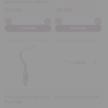
cepillos Sonicflex 2008 Clean
N° 48A
111,49€
118,65€
-
+
-
+
Cantidad:
Cantidad:
Disminuir
Aumentar
Disminuir
Aume
cantidad
cantidad
cantidad
cant
KAVO
KAVO
Insert Sonicfkex 2008 Crown
Inserto Sonicflex 2003 N° 66
Prep N°98A