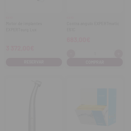
KAVO
KAVO
Motor de implantes
Contra angulo EXPERTmatic
EXPERTsurg Lux
E61C
683,00€
3 372,00€
-
+
Cantidad:
Disminuir
Aume
cantidad
cant
RESERVAR