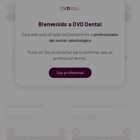
-
+
-
+
Cantidad:
Cantidad:
Disminuir
Aumentar
Disminuir
Aume
cantidad
cantidad
cantidad
cant
Bienvenido a DVD Dental
Esta web está dirigida exclusivamente a
profesionales
del sector odontológico
Pulse en 'Soy profesional' para confirmar que es
profesional dental.
Soy profesional
KAVO
KAVO
Cabeza Intra L68 B
Inserto Sonicflex 2003 N° 70
287,09€
124,55€
-
+
-
+
Cantidad:
Cantidad:
Disminuir
Aumentar
Disminuir
Aume