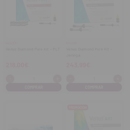
KULZER
KULZER
Venus Diamond Pure Kit - PLT
Venus Diamond Pure Kit -
Jeringa
218,00€
243,99€
-
+
-
+
Cantidad:
Cantidad:
Disminuir
Aumentar
Disminuir
Aume
cantidad
cantidad
cantidad
cant
PROMOCIÓN