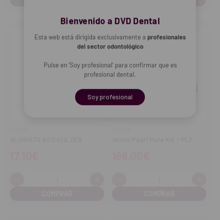
Bienvenido a DVD Dental
Esta web está dirigida exclusivamente a
profesionales
del sector odontológico
Pulse en 'Soy profesional' para confirmar que es
profesional dental.
Soy profesional
KULZER
KULZER
ALGINATE BOX KULZER
Venus Pearl Pure Kit - PLT
17,10€
186,00€
-
+
-
+
Cantidad:
Cantidad:
Disminuir
Aumentar
Disminuir
Aume
cantidad
cantidad
cantidad
cant