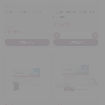
KULZER
KULZER
Activador Universal Plus
Agujas anestesia 27g corta
(100 uds.)
20,42€
Desde
26,45€
-
+
Cantidad:
Disminuir
Aume
cantidad
cant
COMPRAR
KULZER
KULZER