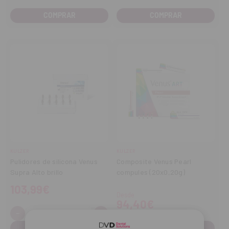
COMPRAR
COMPRAR
KULZER
KULZER
Pulidores de silicona Venus
Composite Venus Pearl
Supra Alto brillo
compules (20x0,20g)
103,99€
Desde
94,40€
-
+
Cantidad:
Disminuir
Aumentar
cantidad
cantidad
COMPRAR