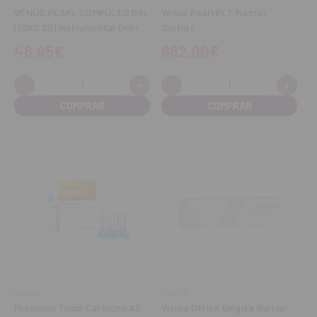
VENUS PEARL COMPULES BXL
Venus Pearl PLT Master
(10X0,2G) Instrumental Dental
Surtido
Profesional
48,95€
682,00€
-
+
-
+
Cantidad:
Cantidad:
Disminuir
Aumentar
Disminuir
Aume
cantidad
cantidad
cantidad
cant
KULZER
KULZER
Prevision Temp Cartucho A2
Vivida Office Gingiva Barrier