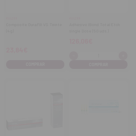
KULZER
KULZER
Composite DuraFill VS Teinte
Adhesivo IBond Total Etch
(4g)
single Dose (50 uds.)
126,06€
23,84€
-
+
Cantidad:
Disminuir
Aume
cantidad
cant
COMPRAR