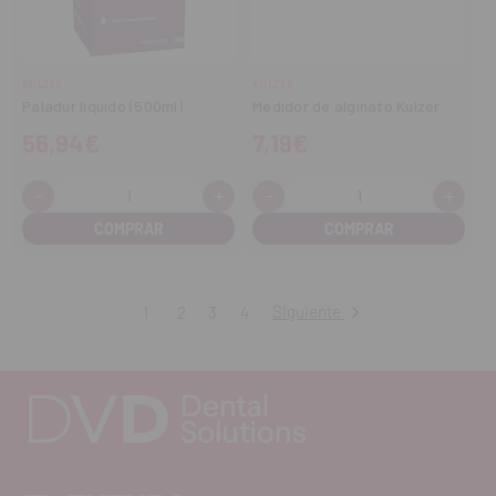
KULZER
KULZER
Paladur líquido (500ml)
Medidor de alginato Kulzer
56,94€
7,19€
-
+
-
+
Cantidad:
Cantidad:
Disminuir
Aumentar
Disminuir
Aume
cantidad
cantidad
cantidad
cant
Siguiente
1
2
3
4