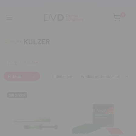
Asesoramiento personalizado
0
KULZER
Inicio
KULZER
Filtros
Ordenar por:
SIN STOCK