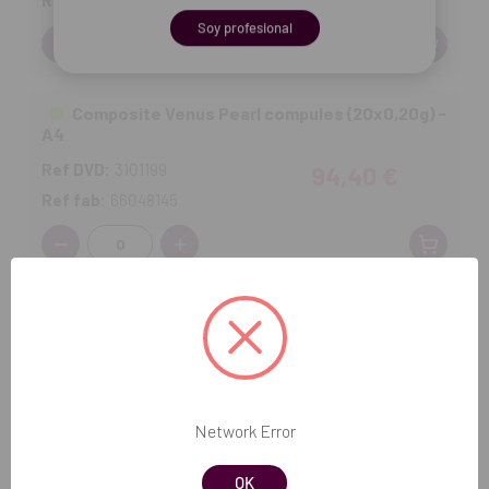
Ref fab:
66048144
Soy profesional
Cantidad:
Composite Venus Pearl compules (20x0,20g) -
A4
Ref DVD:
3101199
94,40 €
Ref fab:
66048145
Cantidad:
Composite Venus Pearl compules (20x0,20g) -
C2
Ref DVD:
X0-170
94,40 €
Ref fab:
66048161
Network Error
Cantidad:
OK