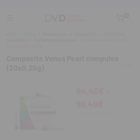
Asesoramiento personalizado
0
Inicio
Clínica
Restauración
Composites
Composites
Universales
Composites Posteriores
Composite Venus Pearl
compules (20x0,20g)
Composite Venus Pearl compules
(20x0,20g)
94,40€ -
96,49€
103,84€ - 106,14€
IVA incl.