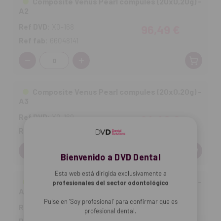
Composite Venus Pearl compules (20x0,20g) -
A2
Ref DVD:
X0-168
96,49 €
Ref fab:
66048141
Cantidad:
Composite Venus Pearl compules (20x0,20g) -
A3
Ref DVD:
X0-169
94,40 €
Ref fab:
66048143
Cantidad:
Bienvenido a DVD Dental
Esta web está dirigida exclusivamente a
Composite Venus Pearl compules (20x0,20g) -
profesionales del sector odontológico
A3,5
Pulse en 'Soy profesional' para confirmar que es
Ref DVD:
X0-167
94,40 €
profesional dental.