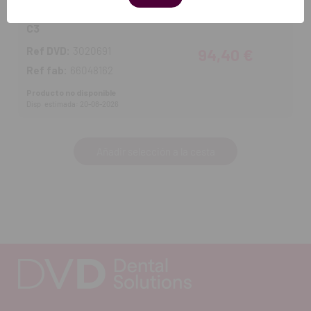
Composite Venus Pearl compules (20x0,20g) -
C3
Ref DVD:
3020691
94,40 €
Ref fab:
66048162
Producto no disponible
Disp. estimada: 20-08-2026
Añadir selección a la cesta