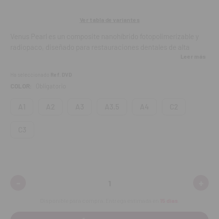
Ver tabla de variantes
Venus Pearl es un composite nanohíbrido fotopolimerizable y
radiopaco, diseñado para restauraciones dentales de alta
Leer más
estética y durabilidad. Su formulación avanzada permite un
esculpido preciso y natural, con una integración cromática
Ha seleccionado
Ref. DVD
óptima en dientes anteriores y posteriores.
COLOR:
Obligatorio
Compatible con todos los sistemas de adhesión, Venus Pearl
A1
A2
A3
A3,5
A4
C2
garantiza resultados clínicos confiables, con excelentes
propiedades físicas y un acabado estético impresionante.
C3
Características:
Composite nanohíbrido de alta resistencia.
-
+
Disminuir
Aume
Fotopolimerizable para un endurecimiento seguro y rápido.
cantidad:
canti
Disponible para compra. Entrega estimada en
15 días
.
Radiopaco, visible en radiografías para control clínico.