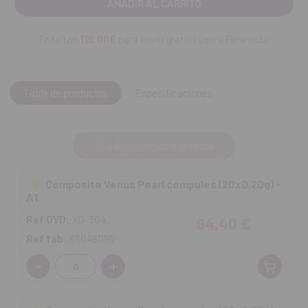
Adecuado para restauraciones anteriores y posteriores.
Te faltan
110.00€
para envío gratis (solo a Península)
Compatible con todos los sistemas de adhesión.
Excelente estética, brillo y pulido.
Tabla de productos
Especificaciones
Contenido:
20 cápsulas x 0,20 g
Añadir selección a la cesta
Composite Venus Pearl compules (20x0,20g) -
A1
Ref DVD:
X0-304
94,40 €
Ref fab:
66048090
Cantidad: