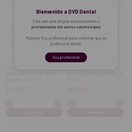
Bienvenido a DVD Dental
Esta web está dirigida exclusivamente a
profesionales del sector odontológico
Pulse en 'Soy profesional' para confirmar que es
profesional dental.
Soy profesional
IVOCLAR
IVOCLAR
VARIOLINK ESTH. DC RECH.
IPS e.max CAD Crystall/Shade
BLANCO OPACO 5g
1 (3g)
95,25€
66,53€
-
+
-
+
Cantidad:
Cantidad:
Disminuir
Aumentar
Disminuir
Aume
cantidad
cantidad
cantidad
cant