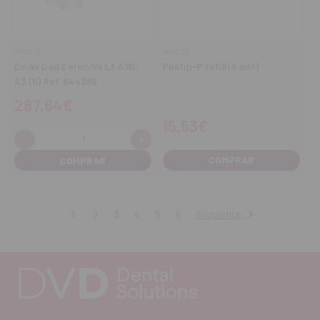
IVOCLAR
IVOCLAR
Emax Cad Cerec/Inl.Lt A16L
Politip-P refill (6 uds)
A3 (5) Ref. 644386
287,64€
15,53€
-
+
Cantidad:
Disminuir
Aumentar
cantidad
cantidad
COMPRAR
Siguiente
1
2
3
4
5
6