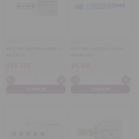
IVOCLAR
IVOCLAR
Ips E.Max Cad Cerec/Inlab Lt
Ips E.Max Cad Cryst. Stains
A2 C16 (5)
White(1X1G)
253,73€
25,16€
-
+
-
+
Cantidad:
Cantidad:
Disminuir
Aumentar
Disminuir
Aume
cantidad
cantidad
cantidad
cant