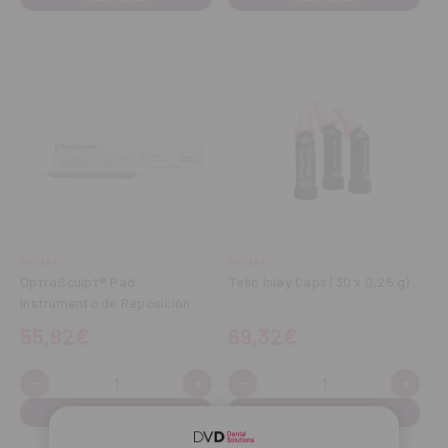
IVOCLAR
IVOCLAR
OptraSculpt® Pad
Telio Inlay Caps (30 x 0,25 g)
Instrumento de Reposición
55,92€
69,32€
-
+
-
+
Cantidad:
Cantidad:
Disminuir
Aumentar
Disminuir
Aume
cantidad
cantidad
cantidad
cant