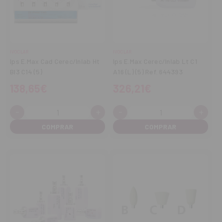
IVOCLAR
IVOCLAR
Ips E.Max Cad Cerec/Inlab Ht
Ips E.Max Cerec/Inlab Lt C1
Bl3 C14 (5)
A16 (L) (5) Ref. 644393
138,65€
326,21€
-
+
-
+
Cantidad:
Cantidad:
Disminuir
Aumentar
Disminuir
Aume
cantidad
cantidad
cantidad
cant