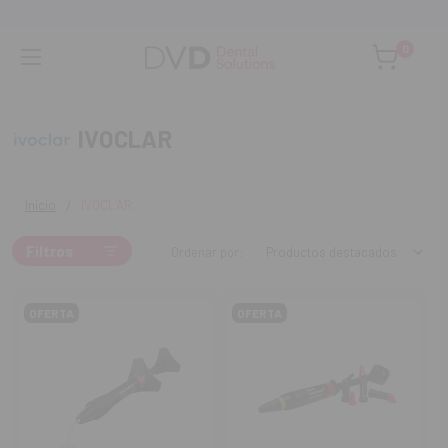
Asesoramiento personalizado
0
IVOCLAR
Inicio
IVOCLAR
Filtros
Ordenar por:
OFERTA
OFERTA