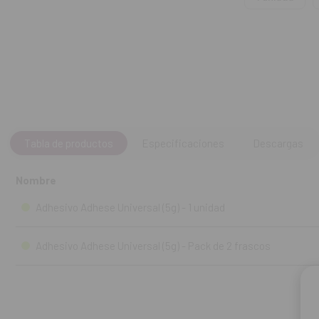
Hidrofílico.
Sellado óptim
Contenido:
Fra
Tabla de productos
Especificaciones
Descargas
Nombre
Adhesivo Adhese Universal (5g) - 1 unidad
Adhesivo Adhese Universal (5g) - Pack de 2 frascos