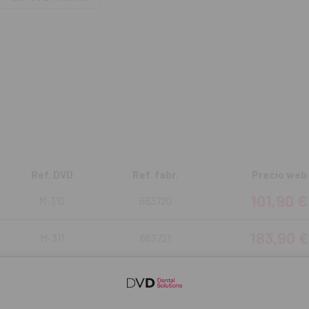
o, reduce el riesgo de microfiltraciones y sensibilidad postoperatoria
sco de 5g.
Ref. DVD
Ref. fabr.
Precio web
101,90 €
M-310
663720
183,90 €
M-311
663721
Añadir selección a la cesta