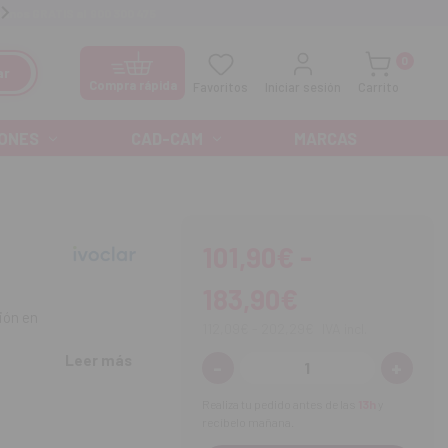
manos GRATIS al
900 300 475
Ofertas especiales cada mes
0
ar
Compra rápida
Favoritos
Iniciar sesión
Carrito
ONES
CAD-CAM
MARCAS
101,90€ -
183,90€
ión en
112,09€ - 202,29€
IVA incl.
Leer más
-
+
Disminuir
Aument
cantidad:
cantida
l.
to en dentina como
Realiza tu pedido antes de las
13h
y
recíbelo mañana.