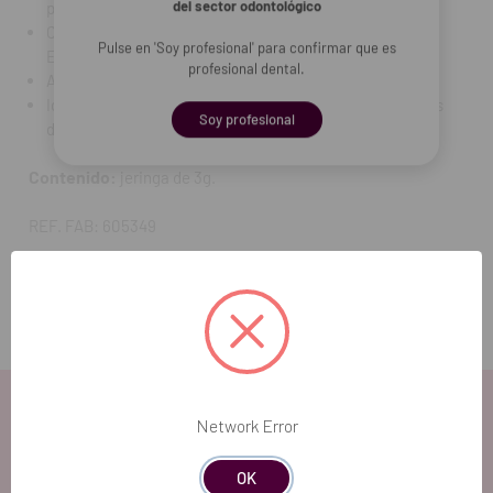
del sector odontológico
precisa.
Compatible con IPS e.max CAD, IPS e.max ZirCAD e IPS
Pulse en 'Soy profesional' para confirmar que es
Empress CAD.
profesional dental.
Aplicación sencilla y resultados cromáticos predecibles.
Ideal para reproducir matices y características naturales
Soy profesional
del diente.
Contenido:
jeringa de 3g.
REF. FAB: 605349
Network Error
OK