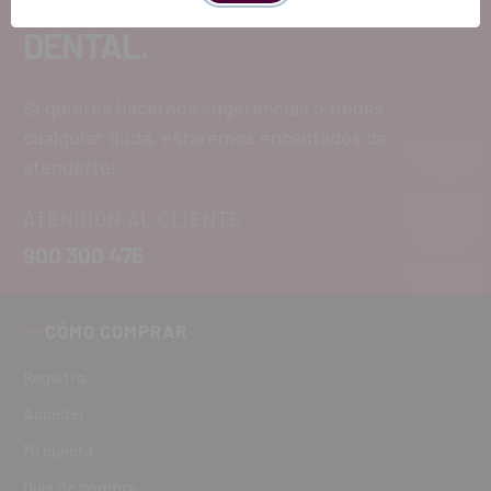
EL FUTURO
DENTAL.
Si quieres hacernos sugerencias o tienes
cualquier duda, estaremos encantados de
atenderte!
ATENCIÓN AL CLIENTE
900 300 475
CÓMO COMPRAR
Registro
Acceder
Mi cuenta
Guía de compra