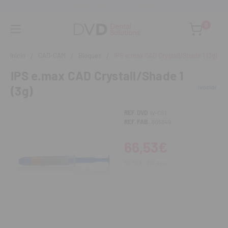
Asesoramiento personalizado
0
Inicio
CAD-CAM
Bloques
IPS e.max CAD Crystall/Shade 1 (3g)
IPS e.max CAD Crystall/Shade 1
(3g)
REF. DVD
IV-CS1
REF. FAB.
605349
66,53€
80,50€
IVA incl.