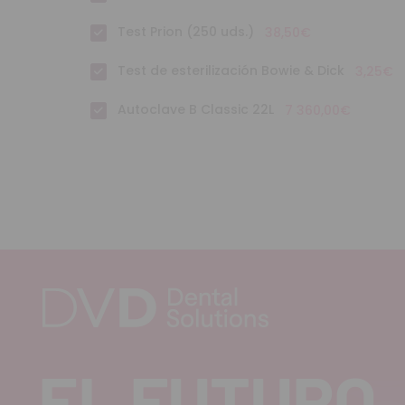
Test Prion (250 uds.)
38,50€
Test de esterilización Bowie & Dick
3,25€
Autoclave B Classic 22L
7 360,00€
EL FUTURO