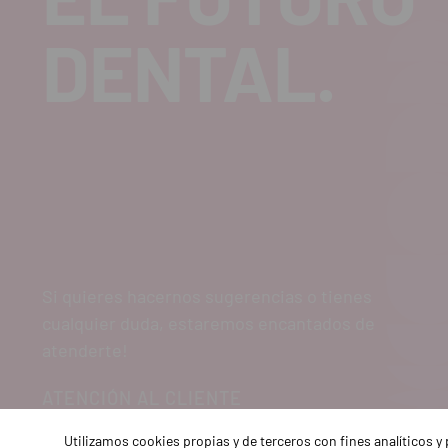
DENTAL.
Si quieres hacernos sugerencias o tienes
cualquier duda, estaremos encantados de
atenderte!
ATENCIÓN AL CLIENTE
900 300 475
Utilizamos cookies propias y de terceros con fines analíticos 