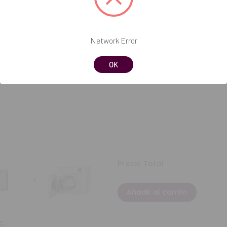
Network Error
OK
Precio Total
Añadir al carrito
1€