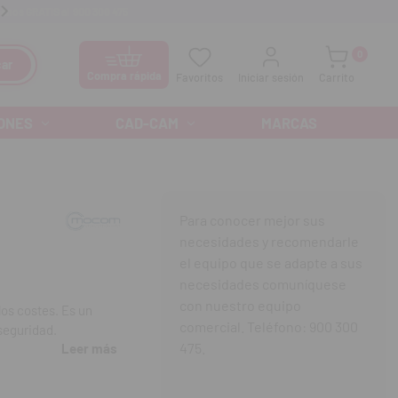
anos GRATIS al
900 300 475
Ofertas especiales cada mes
0
ar
Compra rápida
Favoritos
Iniciar sesión
Carrito
ONES
CAD-CAM
MARCAS
Para conocer mejor sus
necesidades y recomendarle
el equipo que se adapte a sus
necesidades comuníquese
con nuestro equipo
los costes. Es un
comercial. Teléfono: 900 300
 seguridad.
475.
Leer más