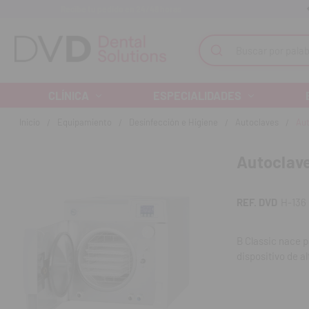
Recibe tu pedido en 24/48 horas
Monta tu clínica ¡Te acompañamos!
Buscar
CLÍNICA
ESPECIALIDADES
Inicio
Equipamiento
Desinfección e Higiene
Autoclaves
Aut
Autoclave
REF. DVD
H-136
B Classic nace p
dispositivo de al
Características