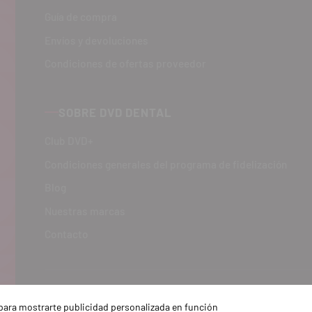
Guía de compra
Envíos y devoluciones
Condiciones de ofertas proveedor
SOBRE DVD DENTAL
Club DVD+
Condiciones generales del programa de fidelización
Blog
Nuestras marcas
Contacto
y para mostrarte publicidad personalizada en función