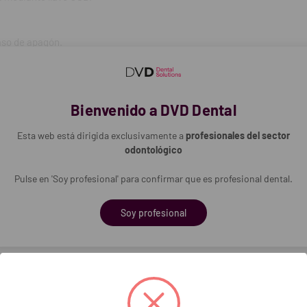
 <67dB.
/240 V.
caso de apagón.
 red: 50/60 Hz.
s mensajes de aviso, determinan la calidad del agua destilada utilizada
nal: 2300 W (10A).
 480 x 500 x 600mm.
6 a 10 ciclos.
Bienvenido a DVD Dental
cámara: 250 x 450mm.
Esta web está dirigida exclusivamente a
profesionales del sector
.
odontológico
Pulse en 'Soy profesional' para confirmar que es profesional dental.
560000
Soy profesional