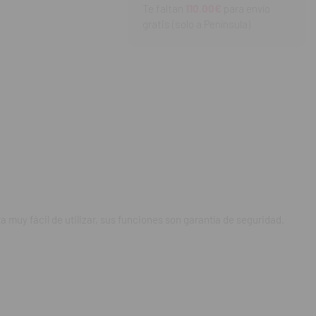
ogramado.
Te faltan
110.00€
para envío
nido en un ciclo.
gratis (solo a Península)
B.
, determinan la
ta muy fácil de utilizar, sus funciones son garantía de seguridad.