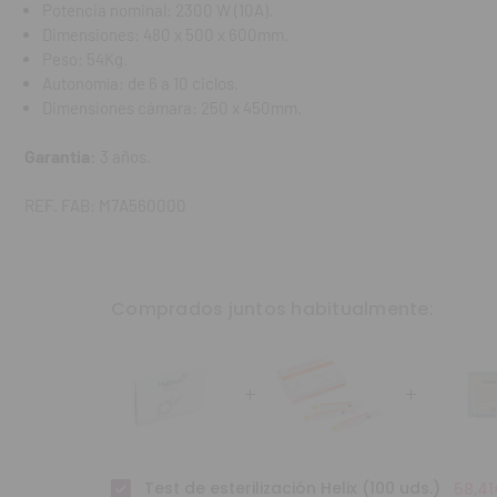
Potencia nominal: 2300 W (10A).
Dimensiones: 480 x 500 x 600mm.
Peso: 54Kg.
Autonomía: de 6 a 10 ciclos.
Dimensiones cámara: 250 x 450mm.
Garantía:
3 años.
REF. FAB: M7A560000
Comprados juntos habitualmente:
Test de esterilización Helix (100 uds.)
58,4