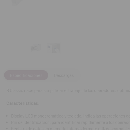
Display LCD m
Pin de identif
Registro de d
Cámara de ace
Bomba de vací
Cierre de pue
Sensor de con
calidad del ag
Filtro antipol
Alimentación 
Sensor en el 
Sistema de co
Especificaciones
Descargas
3 bandejas.
B Classic nace para simplificar el trabajo de los operadores, optimiz
Características
Características:
Volumen del ta
Trazabilidad d
Display LCD monocromático y teclado, indica las operaciones 
Duración del 
Pin de identificación, para identificar rápidamente a los operad
Carga máxima
Registro de datos en memoria interna, formato pdf, descargable
Consumo de ag