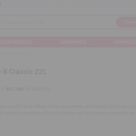
Llám
Envíos gratuitos a partir de 110€
Busc
EQUIPAMIENTO
UNIFORMES
PROMOCI
oclave B Classic 22L
 B Classic 22L
|
REF. FAB.
M7A560000
ara simplificar el trabajo de los operadores, optimizando los tiempos y 
ta calidad y resulta muy fácil de utilizar, sus funciones son garantía de
: