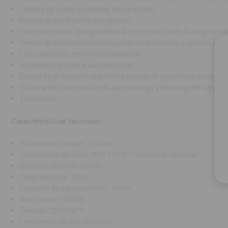
Cámara de acero inoxidable electropulido.
Nivel sonoro:
Bomba de vacío con doble cabezal.
Tensión: 220
Cierre de puerta, que garantiza la recuperación de la carga en 
Frecuencia de
Sensor de conductividad integrado en el depósito y gestión de lo
Potencia nomi
Filtro antipolvo, retiene las impurezas.
Dimensiones:
Alimentación hídrica automatizada.
Peso: 54Kg.
Sensor en el depósito que indica cuando el agua no es idónea.
Autonomía: de 
Sistema de conexión rápida para la carga y descarga del agua.
Dimensiones 
3 bandejas.
Garantía:
3 años
Características técnicas:
REF. FAB: M7A
Volumen del tanque: 22 litros.
Trazabilidad del ciblo: Wifi + USB + impresora opcional.
Duración del ciclo: 24min.
Carga máxima: 7,5kg.
Consumo de agua por ciclo: 700ml.
Nivel sonoro: <67dB.
Tensión: 220/240 V.
Frecuencia de red: 50/60 Hz.