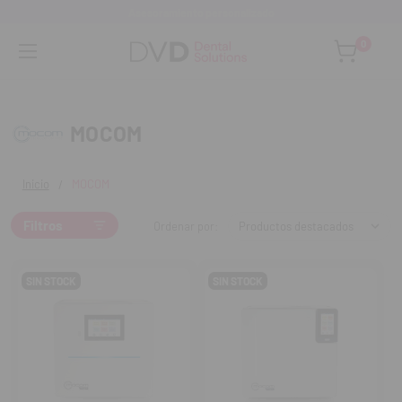
Asesoramiento personalizado
0
MOCOM
Inicio
MOCOM
Filtros
Ordenar por:
SIN STOCK
SIN STOCK