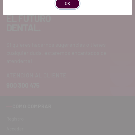
OK
EL FUTURO
DENTAL.
Si quieres hacernos sugerencias o tienes
cualquier duda, estaremos encantados de
atenderte!
ATENCIÓN AL CLIENTE
900 300 475
CÓMO COMPRAR
Registro
Acceder