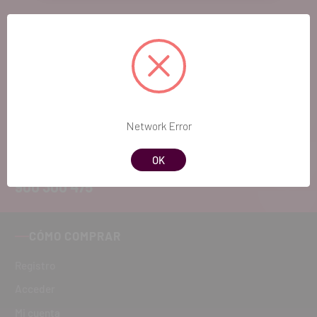
EL FUTURO
DENTAL.
Si quieres hacernos sugerencias o tienes
cualquier duda, estaremos encantados de
Network Error
atenderte!
OK
ATENCIÓN AL CLIENTE
900 300 475
CÓMO COMPRAR
Registro
Acceder
Mi cuenta