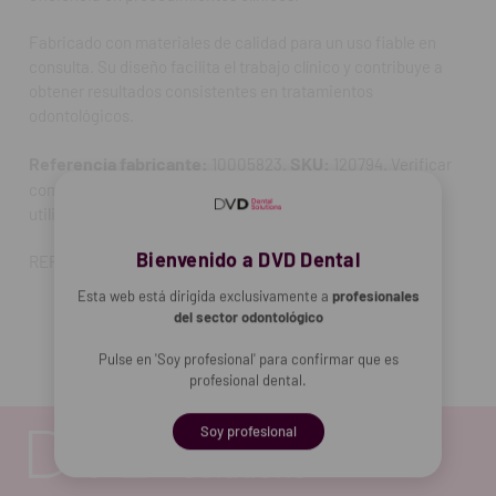
Fabricado con materiales de calidad para un uso fiable en
consulta. Su diseño facilita el trabajo clínico y contribuye a
obtener resultados consistentes en tratamientos
odontológicos.
Referencia fabricante:
SKU:
10005823.
120794. Verificar
compatibilidad y características específicas antes de su
utilización.
Bienvenido a DVD Dental
REF. FAB: 1.000.5823
Esta web está dirigida exclusivamente a
profesionales
del sector odontológico
Pulse en 'Soy profesional' para confirmar que es
profesional dental.
Soy profesional