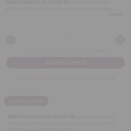
INSERTO SONICFLEX 2003 N° 68
es un producto dental
profesional, diseñado para ofrecer precisión, seguridad y
Leer más
eficiencia en procedimientos clínicos.
Fabricado con materiales de calidad para un uso fiable en
consulta. Su diseño facilita el trabajo clínico y contribuye a
-
+
Disminuir
Aumen
obtener resultados consistentes en tratamientos
cantidad:
cantid
odontológicos.
Disponible para compra. Entrega estimada en
15 días
.
Referencia fabricante:
10005823.
SKU:
120794. Verificar
compatibilidad y características específicas antes de su
utilización.
Te faltan
110.00€
para envío gratis (solo a Península)
REF. FAB: 1.000.5823
Especificaciones
INSERTO SONICFLEX 2003 N° 68
es un producto dental
profesional, diseñado para ofrecer precisión, seguridad y
eficiencia en procedimientos clínicos.