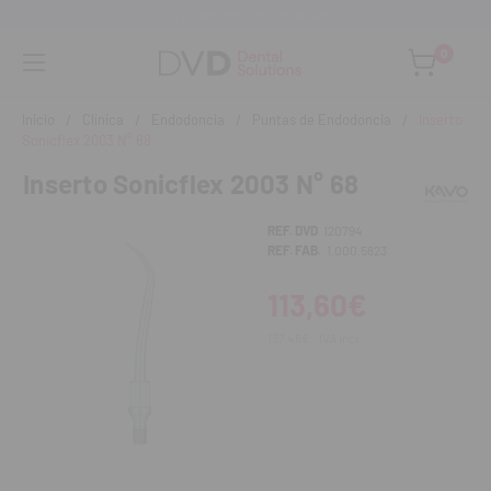
Asesoramiento personalizado
0
Inicio
Clínica
Endodoncia
Puntas de Endodoncia
Inserto
Sonicflex 2003 N° 68
Inserto Sonicflex 2003 N° 68
REF. DVD
120794
REF. FAB.
1.000.5823
113,60€
137,46€
IVA incl.