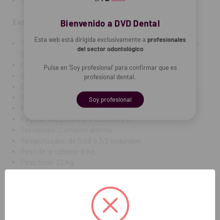
REF. FAB: 5.90.23602
Especificaciones técnicas:
Bienvenido a DVD Dental
Esta web está dirigida exclusivamente a
profesionales
Tensión de abastecimiento: 115/220/230 V - monofásico
del sector odontológico
50/60 Hz.
Potencia absorbida: 0,8 kVA.
Pulse en 'Soy profesional' para confirmar que es
Alta tensión: 70 kV.
profesional dental.
Corriente anódica: 8 mA.
Tubo: 0,7 mm.
Soy profesional
Filtración total: Equivalente a 2 mm Al. a 70 kV.
Fuga de radiaciones: < 0,25 mGy/h.
Tecnología: Corriente alterna.
Temporizador: de 0,08 a 3,2 segundos.
Peso de la cabeza: 9 kg.
Peso total: 23 kg.
Alargadores de brazos: 41 cm / 82,5 cm / 110 cm.
Accesorios: Cono largo (31 cm) / Cono corto (20 cm) / Cono
rectangular largo (31 cm).
REF. FAB: 5.90.23602