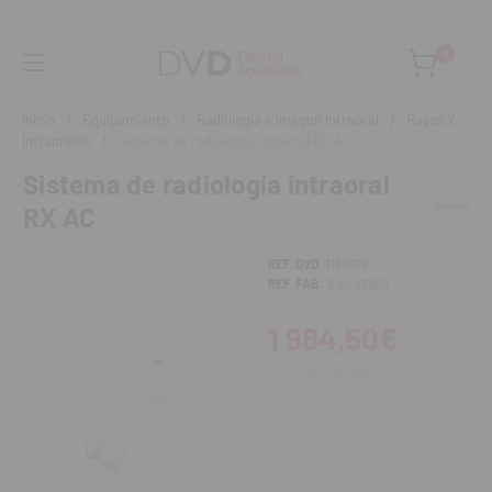
Asesoramiento personalizado
0
Inicio
Equipamiento
Radiología e Imagen Intraoral
Rayos X
Intraorales
Sistema de radiología intraoral RX AC
Sistema de radiología intraoral
RX AC
REF. DVD
3139395
REF. FAB.
5.90.23602
1 984,50€
2 401,25€
IVA incl.