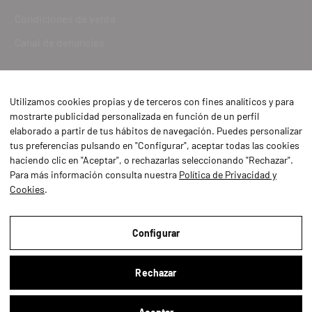
Condiciones de venta
Canal de denuncias
Utilizamos cookies propias y de terceros con fines analíticos y para
mostrarte publicidad personalizada en función de un perfil
elaborado a partir de tus hábitos de navegación. Puedes personalizar
tus preferencias pulsando en "Configurar", aceptar todas las cookies
haciendo clic en "Aceptar", o rechazarlas seleccionando "Rechazar".
Para más información consulta nuestra
Política de Privacidad y
Cookies
.
Aviso Legal
Política de Privacidad y Cookies
Configurar
Condiciones de compra
Rechazar
Configurar