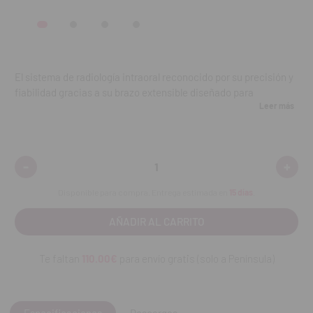
El sistema de radiología intraoral reconocido por su precisión y
fiabilidad gracias a su brazo extensible diseñado para
Leer más
adaptarse a cualquier circunstancia con la mayor seguridad
para el paciente.
Características:
-
+
Disminuir
Aumen
cantidad:
cantid
Brazo manejable, flexible y robusto. Disponible en 3
Disponible para compra. Entrega estimada en
15 días
.
longitudes.
Parámetros fácilmente ajustables (tiempo de exposición,
tipología de paciente, kV, mA...).
1 único temporizador permite dirigir 2 generadores
Te faltan
110.00€
para envío gratis (solo a Península)
diferentes.
Compacto y sencillo de utilizar ya que su sistema es muy
intuitivo y no requiere de formación previa.
Owandy-RX está equipado con un disparador manual a
Especificaciones
Descargas