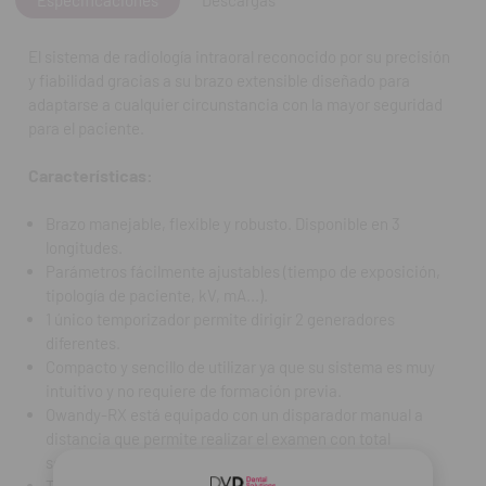
distancia que permite realizar el examen con total seguridad.
También disponible la versión móvil.
El sistema de radiología intraoral reconocido por su precisión
y fiabilidad gracias a su brazo extensible diseñado para
Especificaciones técnicas:
adaptarse a cualquier circunstancia con la mayor seguridad
para el paciente.
Tensión de abastecimiento: 115/220/230 V - monofásico
50/60 Hz.
Características:
Potencia absorbida: 0,8 kVA.
Alta tensión: 70 kV.
Brazo manejable, flexible y robusto. Disponible en 3
Corriente anódica: 8 mA.
longitudes.
Tubo: 0,7 mm.
Parámetros fácilmente ajustables (tiempo de exposición,
Filtración total: Equivalente a 2 mm Al. a 70 kV.
tipología de paciente, kV, mA...).
Fuga de radiaciones: < 0,25 mGy/h.
1 único temporizador permite dirigir 2 generadores
Tecnología: Corriente alterna.
diferentes.
Temporizador: de 0,08 a 3,2 segundos.
Compacto y sencillo de utilizar ya que su sistema es muy
Peso de la cabeza: 9 kg.
intuitivo y no requiere de formación previa.
Peso total: 23 kg.
Owandy-RX está equipado con un disparador manual a
Alargadores de brazos: 41 cm / 82,5 cm / 110 cm.
distancia que permite realizar el examen con total
Accesorios: Cono largo (31 cm) / Cono corto (20 cm) / Cono
seguridad.
rectangular largo (31 cm).
También disponible la versión móvil.