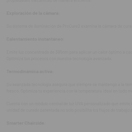
propiedades mecánicas de manera eficiente.
Cuenta con un m
Exploración de la cámara:
uniformidad prác
curado patentada
Su sistema de iluminación de ProCure2 examina la cámara de cura
adapta a los nue
Calentamiento instantáneo:
Smarter Chairs
Con conectivida
Emite luz concentrada de 385nm para aplicar un calor óptimo a ca
biblioteca de ma
Optimiza tus procesos con nuestra tecnología avanzada.
la unidad esté s
Termodinámica activa:
La innovadora f
Rendimiento ex
Su avanzada tecnología asegura que siempre se mantenga a la tem
fresco. Optimiza tu experiencia con la temperatura ideal en todo 
Con un rendimien
curado de doble 
Cuenta con un módulo central de luz UVA personalizado que emite 
simplifica la pr
unidad de curado patentada no solo posibilita los flujos de trabajo 
Además, gracias 
según la cantid
Smarter Chairside: