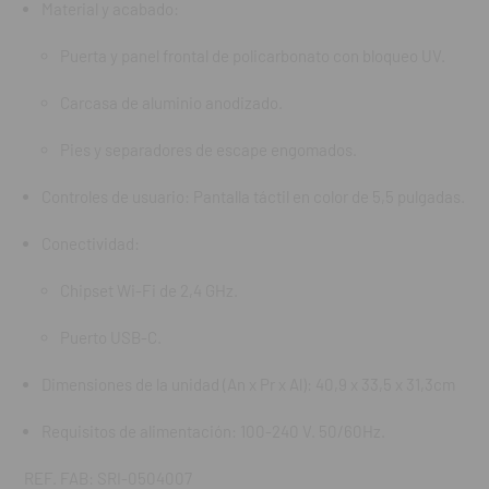
Material y acabado:
Chipset Wi-
Puerta y panel frontal de policarbonato con bloqueo UV.
Puerto USB
Carcasa de aluminio anodizado.
Dimensiones de
Pies y separadores de escape engomados.
Requisitos de
Controles de usuario: Pantalla táctil en color de 5,5 pulgadas.
REF. FAB: SRI-
Conectividad:
Chipset Wi-Fi de 2,4 GHz.
Puerto USB-C.
Dimensiones de la unidad (An x Pr x Al): 40,9 x 33,5 x 31,3cm
Requisitos de alimentación: 100-240 V. 50/60Hz.
REF. FAB: SRI-0504007