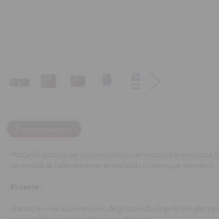
Gracias a su exc
cuestión de min
mecánicas de ma
Exploración de 
Su sistema de i
uniforme y comp
Calentamiento 
Emite luz concen
Especificaciones
necesidad de pr
procesos con nu
ProCure2 destaca por su velocidad, lo cual posibilita la ejecución
necesidad de calentamiento, permitiendo un arranque inmediato.
Termodinámica 
Potente:
Su avanzada tec
perfecta de ter
Gracias a su exclusivo proceso de postcurado, logra la completa p
fresco. Optimiza