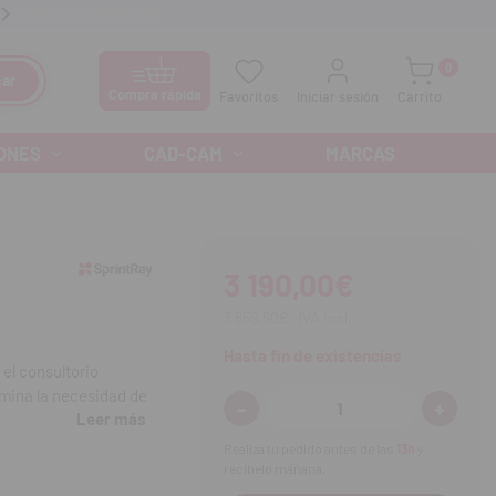
anos GRATIS al
900 300 475
Ofertas especiales cada mes
0
ar
Compra rápida
Favoritos
Iniciar sesión
Carrito
ONES
CAD-CAM
MARCAS
3 190,00€
3 859,90€
IVA incl.
Hasta fin de existencias
 el consultorio
imina la necesidad de
-
+
Disminuir
Aumenta
Leer más
cantidad:
cantidad
Realiza tu pedido antes de las
13h
y
recíbelo mañana.