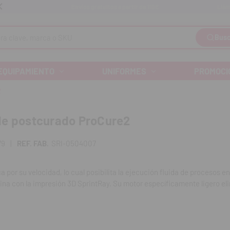
Llám
Envíos gratuitos a partir de 110€
Busc
EQUIPAMIENTO
UNIFORMES
PROMOCI
2
de postcurado ProCure2
79
|
REF. FAB.
SRI-0504007
 por su velocidad, lo cual posibilita la ejecución fluida de procesos en
na con la impresión 3D SprintRay. Su motor específicamente ligero el
permitiendo un arranque inmediato.