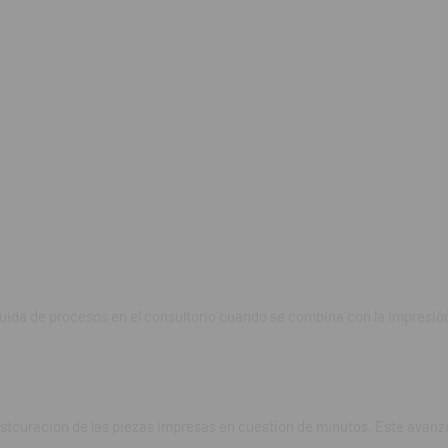
lusivo proceso de postcurado, logra la completa postcuración de las p
utos. Este avanzado sistema emplea tanto luz como calor para optimiz
nera eficiente.
la cámara:
luminación de ProCure2 examina la cámara de curado para asegurar u
leta de cada pieza.
instantáneo:
trada de 385nm para aplicar un calor óptimo a cada pieza impresa. Es
ecalentamiento, reduciendo considerablemente el tiempo total de post
estra tecnología avanzada.
 fluida de procesos en el consultorio cuando se combina con la impresió
activa:
nología asegura que siempre se mantenga a la temperatura óptima. 
modinámica activa y pasiva garantiza un funcionamiento interno cálid
ostcuración de las piezas impresas en cuestión de minutos. Este avanz
 tu experiencia con la temperatura ideal en todo momento.