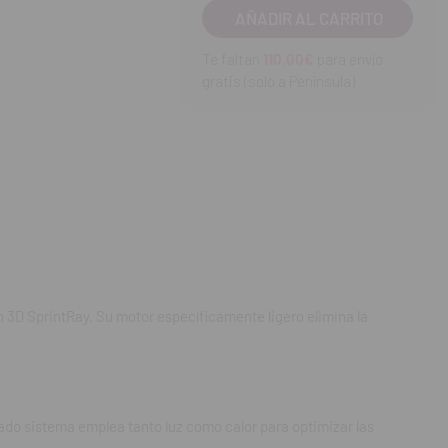
iezas impresas en
ar las propiedades
Te faltan
110.00€
para envío
gratis (solo a Península)
na postcuración
te enfoque elimina la
curado. Optimiza tus
n 3D SprintRay. Su motor específicamente ligero elimina la
La combinación
o y externamente
ado sistema emplea tanto luz como calor para optimizar las