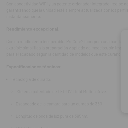
Especificacion
Con conectividad WiFi y un potente ordenador integrado, recibe act
garantizando que la unidad esté siempre actualizada con los perfil
Tecnología de
instantáneamente.
Sistema pa
Rendimiento excepcional:
Escaneado 
Con un rendimiento insuperable, ProCure2 incorpora una bandeja de
extraíble simplifica la preparación y apilado de modelos, sin impor
Longitud d
para el acabado según la cantidad de modelos que esté curando s
42 LED indi
Especificaciones técnicas:
Tecnología de
Tecnología de curado:
Instantáne
Sistema patentado de LED UV Light Motion Drive.
Generado me
Escaneado de la cámara para un curado de 360.
Temperatur
Longitud de onda de luz pura de 385nm.
Volumen de c