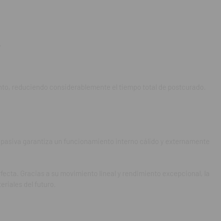
a de 385nm con una
pcional, la unidad de
no que también se
.
rma inalámbrica. Su
nto, reduciendo considerablemente el tiempo total de postcurado.
ube, garantizando que
tenga que intervenir.
pasiva garantiza un funcionamiento interno cálido y externamente
on un sistema de
andeja extraíble
cta. Gracias a su movimiento lineal y rendimiento excepcional, la
 en su oficina.
eriales del futuro.
máxima para el acabado