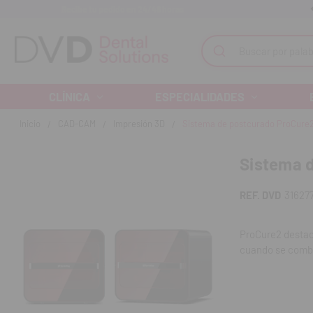
Recibe tu pedido en 24/48 horas
Monta tu clínica ¡Te acompañamos!
Buscar
CLÍNICA
ESPECIALIDADES
Inicio
CAD-CAM
Impresión 3D
Sistema de postcurado ProCure
Sistema 
REF. DVD
31627
ProCure2 destaca
cuando se combi
calentamiento, 
Potente: