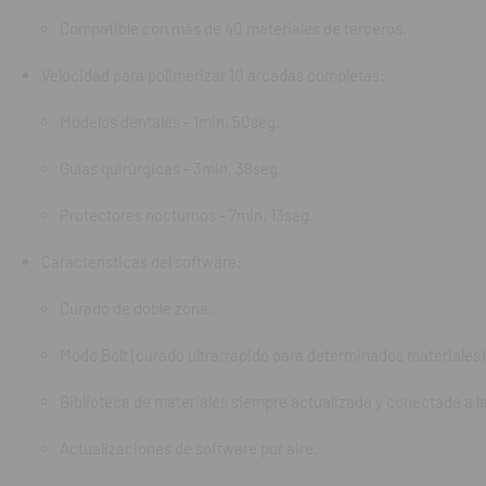
Característic
Compatible con más de 40 materiales de terceros.
Curado de 
Velocidad para polimerizar 10 arcadas completas:
Modo Bolt (
Modelos dentales - 1min, 50seg.
Biblioteca 
Guías quirúrgicas - 3min, 38seg.
Actualizaci
Protectores nocturnos - 7min, 13seg.
Material y ac
Características del software:
Puerta y pa
Curado de doble zona.
Carcasa de
Modo Bolt (curado ultrarrápido para determinados materiales)
Pies y sep
Biblioteca de materiales siempre actualizada y conectada a l
Controles de u
Actualizaciones de software por aire.
Conectividad