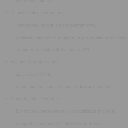
42 LED individuales.
22,6 x 23,4
Tecnología de calentamiento:
Capacidad 
Instantáneo, no requiere precalentamiento.
Compatibilida
Generado mediante la recuperación y recirculación del calor 
Biblioteca 
Temperatura máxima de la cámara: 80°C.
Compatible 
Volumen de curado/sobre:
Compatible
22,6 x 23,4 x 7,5cm.
Velocidad par
Capacidad para hasta 20 modelos de arco completo.
Modelos den
Compatibilidad de curado:
Guías quirú
Biblioteca de materiales en vivo actualizada en directo.
Protectores
Compatible con todos los materiales SprintRay.