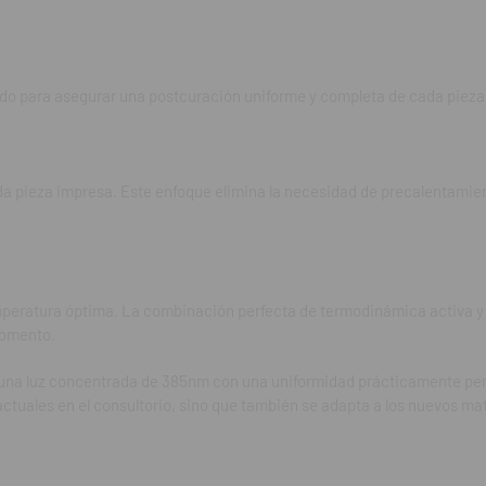
ódulo central de luz UVA personalizado que emite una luz concentrad
ticamente perfecta. Gracias a su movimiento lineal y rendimiento exce
 no solo posibilita los flujos de trabajo actuales en el consultorio, si
do para asegurar una postcuración uniforme y completa de cada pieza
vos materiales del futuro.
ide:
d WiFi y un potente ordenador integrado, recibe actualizaciones de fo
da pieza impresa. Este enfoque elimina la necesidad de precalentamie
teriales en tiempo real se sincroniza con el servicio de resina en la n
iempre actualizada con los perfiles de curado más recientes sin que se 
unción de búsqueda permite encontrar la resina instantáneamente.
cepcional:
peratura óptima. La combinación perfecta de termodinámica activa y 
momento.
to insuperable, ProCure2 incorpora una bandeja de vidrio extraíble c
zona, brindando máxima flexibilidad en el proceso de postcurado. La b
una luz concentrada de 385nm con una uniformidad prácticamente perfe
eparación y apilado de modelos, sin importar las limitaciones de espacio
actuales en el consultorio, sino que también se adapta a los nuevos mat
al curado de doble zona, tiene la capacidad de ajustar la velocidad 
ad de modelos que esté curando simultáneamente.