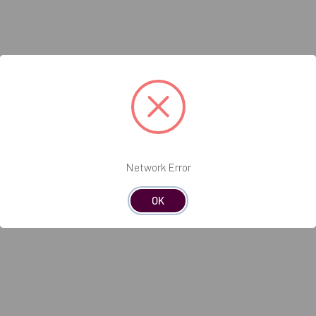
 x 7,5cm.
para hasta 20 modelos de arco completo.
d de curado:
de escape de las luces UV.
de materiales en vivo actualizada en directo.
con todos los materiales SprintRay.
Network Error
 con más de 40 materiales de terceros.
OK
a polimerizar 10 arcadas completas:
tales - 1min, 50seg.
rgicas - 3min, 38seg.
 nocturnos - 7min, 13seg.