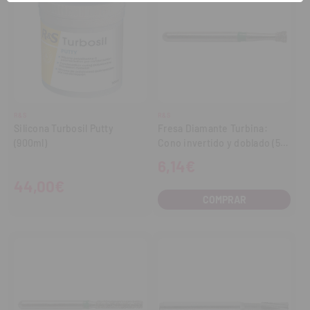
R&S
R&S
Silicona Turbosil Putty
Fresa Diamante Turbina:
(900ml)
Cono invertido y doblado (5
uds.)
6,14€
44,00€
COMPRAR