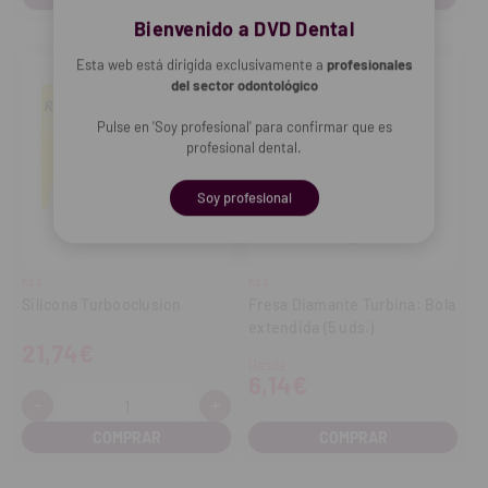
Bienvenido a DVD Dental
Esta web está dirigida exclusivamente a
profesionales
del sector odontológico
Pulse en 'Soy profesional' para confirmar que es
profesional dental.
Soy profesional
R&S
R&S
Silicona Turbooclusion
Fresa Diamante Turbina: Bola
extendida (5 uds.)
21,74€
Desde
6,14€
-
+
Cantidad:
Disminuir
Aumentar
cantidad
cantidad
COMPRAR