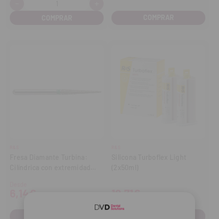
-
+
Cantidad:
Disminuir
Aumentar
cantidad
cantidad
COMPRAR
R&S
R&S
Fresa Diamante Turbina:
Silicona Turboflex Light
Cilíndrica con extremidad
(2x50ml)
cónica Z12 (5 uds.)
Desde
6,14€
19,71€
COMPRAR
COMPRAR