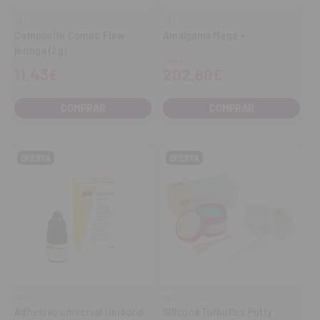
R&S
R&S
Composite Compo Flow
Amalgama Mega +
jeringa (2g)
Desde
11,43€
202,80€
COMPRAR
COMPRAR
OFERTA
OFERTA
R&S
R&S
Adhesivo universal Unibond
Silicona Turboflex Putty