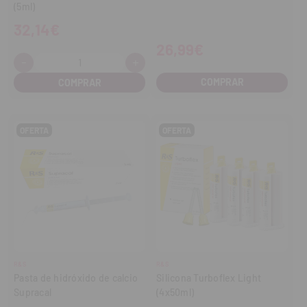
(5ml)
32,14€
26,99€
-
+
Cantidad:
Disminuir
Aumentar
cantidad
cantidad
COMPRAR
OFERTA
OFERTA
R&S
R&S
Pasta de hidróxido de calcio
Silicona Turboflex Light
Supracal
(4x50ml)