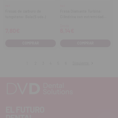
R&S
R&S
Fresas de carburo de
Fresa Diamante Turbina:
tungsteno: Bola (5 uds.)
Cilíndrica con extremidad
redonda (5 uds.)
Desde
7,80€
6,14€
COMPRAR
COMPRAR
Siguiente
1
2
3
4
5
6
EL FUTURO
DENTAL.