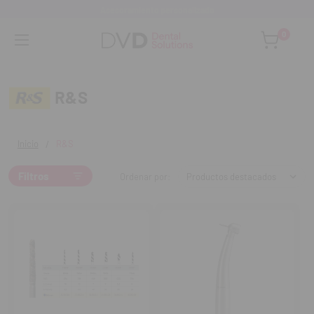
Asesoramiento personalizado
0
R&S
Inicio
R&S
Filtros
Ordenar por: