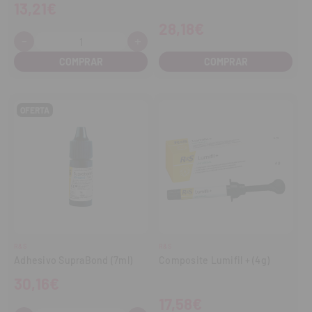
13,21€
28,18€
-
+
Cantidad:
Disminuir
Aumentar
cantidad
cantidad
COMPRAR
OFERTA
R&S
R&S
Adhesivo SupraBond (7ml)
Composite Lumifil + (4g)
30,16€
17,58€