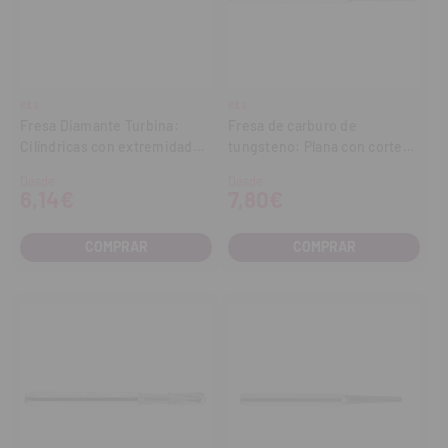
R&S
R&S
Fresa Diamante Turbina:
Fresa de carburo de
Cilíndricas con extremidad
tungsteno: Plana con corte
plana (5 uds.)
transversal (5 uds.)
Desde
Desde
6,14€
7,80€
COMPRAR
COMPRAR