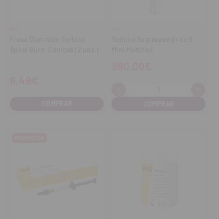
R&S
R&S
Fresa Diamante Turbina
Turbina Supraspeed+ Led
Spiral Burs: Cónicas (2 uds.)
Mini Multiflex
390,00€
6,49€
-
+
Cantidad:
Disminuir
Aume
cantidad
cant
COMPRAR
PROMOCIÓN