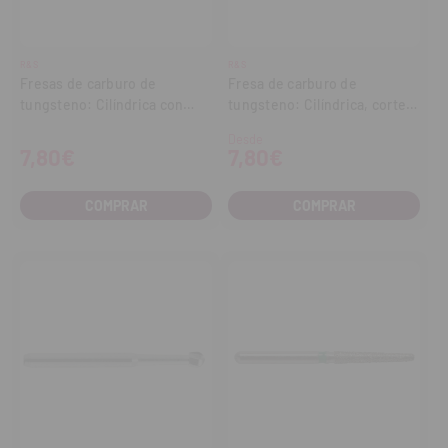
R&S
R&S
Fresas de carburo de
Fresa de carburo de
tungsteno: Cilíndrica con
tungsteno: Cilíndrica, corte
punta redondeada (5 uds.)
plano y corte transversal (5
Desde
uds.)
7,80€
7,80€
COMPRAR
COMPRAR