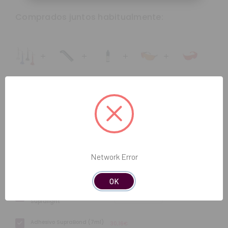
Comprados juntos habitualmente:
Total Price
Add all to cart
Network Error
Lámpara
Elegir opciones
194,62€
Supralight
OK
Fibra óptica para
Elegir opciones
25,06€
Supralight
Adhesivo SupraBond (7ml)
30,16€