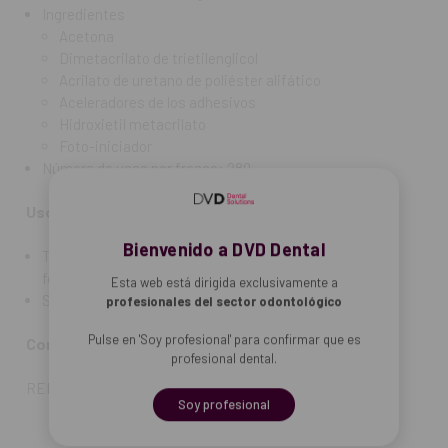
Ingredientes
Acetona
Dimetacrilato de trietilenglicol
Acrilato de uretano de poliéster alifático
Aceleradores de los adhesivos
Hidroxietil metacrilato
Foto-iniciador
Número de usos por frasco: 280
Uso recomendado:
Bienvenido a DVD Dental
Todas las restauraciones directas en composites
fotopolimerizables o en compómeros.
Esta web está dirigida exclusivamente a
Sellado adhesivo de coronas, puentes, inlays y onlays.
profesionales del sector odontológico
Pulse en 'Soy profesional' para confirmar que es
Contenido:
Frasco de 7ml.
profesional dental.
REF. FAB: 118227
Soy profesional