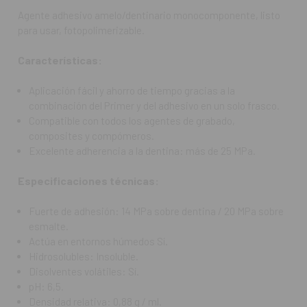
Disolventes volátiles: Sí.
Agente adhesivo amelo/dentinario monocomponente, listo
pH: 6,5.
para usar, fotopolimerizable.
Densidad relativa: 0,88 g / ml.
Ingredientes
Características:
Acetona
Dimetacrilato de trietilenglicol
Aplicación fácil y ahorro de tiempo gracias a la
Acrilato de uretano de poliéster alifático
combinación del Primer y del adhesivo en un solo frasco.
Aceleradores de los adhesivos
Compatible con todos los agentes de grabado,
Hidroxietil metacrilato
composites y compómeros.
Foto-iniciador
Excelente adherencia a la dentina: más de 25 MPa.
Número de usos por frasco: 280
Especificaciones técnicas:
Uso recomendado:
Fuerte de adhesión: 14 MPa sobre dentina / 20 MPa sobre
Todas las restauraciones directas en composites
esmalte.
fotopolimerizables o en compómeros.
Actúa en entornos húmedos Sí.
Sellado adhesivo de coronas, puentes, inlays y onlays.
Hidrosolubles: Insoluble.
Contenido:
Frasco de 7ml.
Disolventes volátiles: Sí.
pH: 6,5.
REF. FAB: 118227
Densidad relativa: 0,88 g / ml.