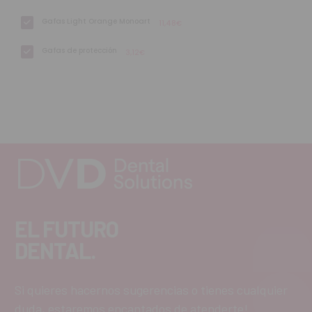
Gafas Light Orange Monoart
11,48€
Gafas de protección
3,12€
EL FUTURO
DENTAL.
Si quieres hacernos sugerencias o tienes cualquier
duda, estaremos encantados de atenderte!