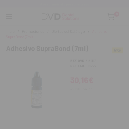
Asesoramiento personalizado
0
Inicio
Promociones
Ofertas del Catálogo
Adhesivo
SupraBond (7ml)
Adhesivo SupraBond (7ml)
REF. DVD
3134117
REF. FAB.
118227
30,16€
33,18€
IVA incl.