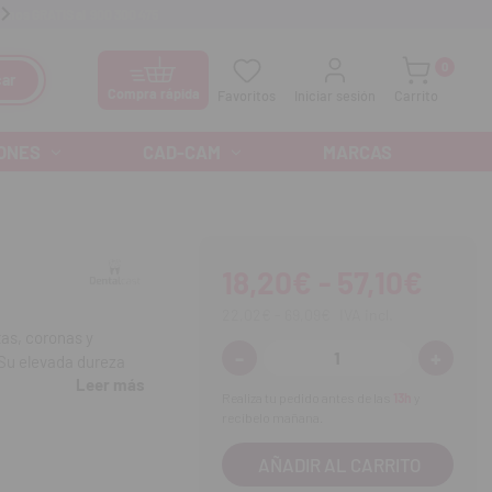
anos GRATIS al
900 300 475
Ofertas especiales cada mes
0
ar
Compra rápida
Favoritos
Iniciar sesión
Carrito
ONES
CAD-CAM
MARCAS
18,20€ - 57,10€
22,02€ - 69,09€
IVA incl.
tas, coronas y
-
+
Disminuir
Aumenta
. Su elevada dureza
cantidad:
cantidad
Leer más
convierten en un
Realiza tu pedido antes de las
13h
y
recíbelo mañana.
 vibración.