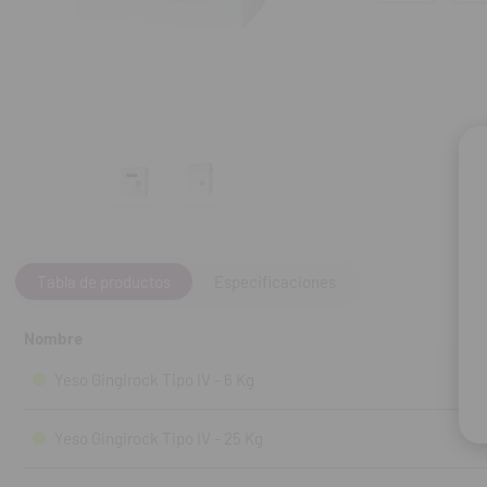
Características
Proporción de
Tiempo de mez
Tiempo de mez
Tiempo de trab
Tiempo de frag
Expansión de 
Resistencia a
Tiempo de ext
Contenido:
Reci
Tabla de productos
Especificaciones
Nombre
Yeso Gingirock Tipo IV - 6 Kg
Yeso Gingirock Tipo IV - 25 Kg