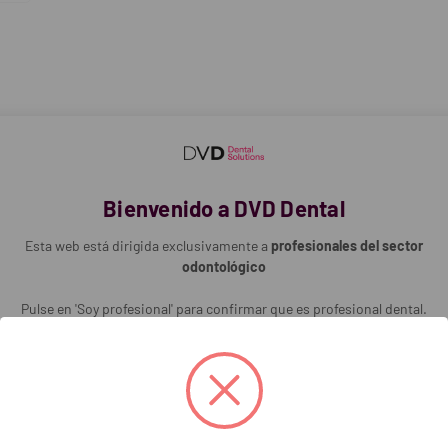
:
 empleo: 22 ml / 100 g.
cla manual: 1’.
cla bajo vacío: 30″.
ajo: 8’.
uado (Vicat): 11’.
fraguado (2h): 0,09 %.
 la compresión (2 h): 43 MPa.
Bienvenido a DVD Dental
racción: 45’.
Esta web está dirigida exclusivamente a
profesionales del sector
piente de 6Kg o de 25Kg.
odontológico
Pulse en 'Soy profesional' para confirmar que es profesional dental.
Ref. DVD
Ref. fabr.
Precio web
18,20 €
3177530
482 MP
Soy profesional
57,10 €
3177526
404 MP