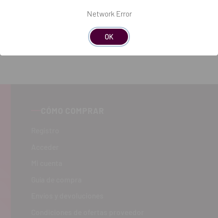
Añadir selección a la cesta
Network Error
OK
CÓMO COMPRAR
Registro
Acceder
Mi cuenta
Guía de compra
Envíos y devoluciones
Condiciones de ofertas proveedor