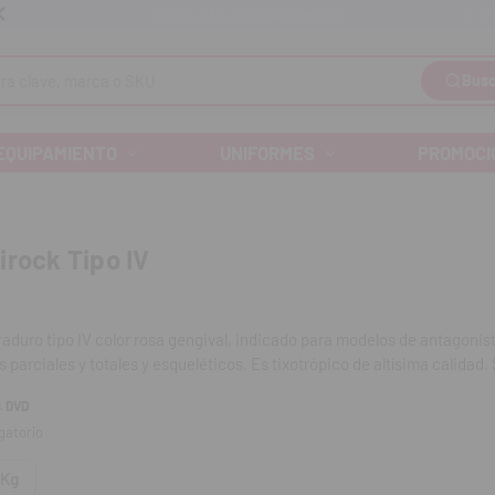
Llám
Envíos gratuitos a partir de 110€
Busc
EQUIPAMIENTO
UNIFORMES
PROMOCI
irock Tipo IV
raduro tipo IV color rosa gengival, indicado para modelos de antagonis
s parciales y totales y esqueléticos. Es tixotrópico de altísima calidad
a expansión y compatibilidad con todos los materiales de impresión lo 
. DVD
ara múltiples usos.
gatorio
ir con fidelidad todos los detalles de la impresión, óptima fluidez bajo
 Kg