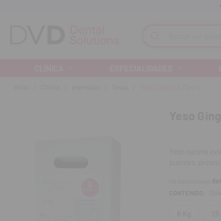
Recibe tu pedido en 24/48 horas
Monta tu clínica ¡Te acompañamos!
Buscar
CLÍNICA
ESPECIALIDADES
Inicio
Clínica
Impresión
Yesos
Yeso Gingirock Tipo IV
Yeso Ging
Yeso natural ext
puentes, prótesi
superficial, baj
Ha seleccionado
Ref
producto ideal p
CONTENIDO:
Obli
Permite reproduc
6 Kg
25