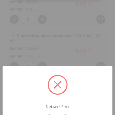
Ref DVD:
3134195
4,06 €
Ref fab:
R101-607
Cantidad:
Puntas de gutapercha estándar (120 uds.) - Nº
40
Ref DVD:
3134196
4,06 €
Ref fab:
R101-608
Cantidad:
Puntas de gutapercha estándar (120 uds.) - Nº45
Ref DVD:
3134197
4,06 €
Ref fab:
R101-609
Network Error
Cantidad: