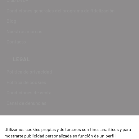
Club DVD+
Condiciones generales del programa de fidelización
Blog
Nuestras marcas
Contacto
LEGAL
Política de privacidad
Política de cookies
Condiciones de venta
Canal de denuncias
Utilizamos cookies propias y de terceros con fines analíticos y para
mostrarte publicidad personalizada en función de un perfil