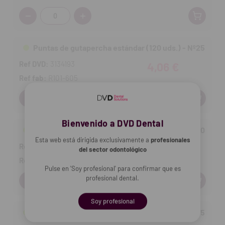
Cantidad:
Puntas de gutapercha estándar (120 uds.) - Nº25
Ref DVD:
3134193
4,06 €
Ref fab:
R101-605
Cantidad:
Bienvenido a DVD Dental
Puntas de gutapercha estándar (120 uds.) - Nº30
Esta web está dirigida exclusivamente a
profesionales
Ref DVD:
3134194
4,06 €
del sector odontológico
Ref fab:
R101-606
Pulse en 'Soy profesional' para confirmar que es
Cantidad:
profesional dental.
Soy profesional
Puntas de gutapercha estándar (120 uds.) - Nº35