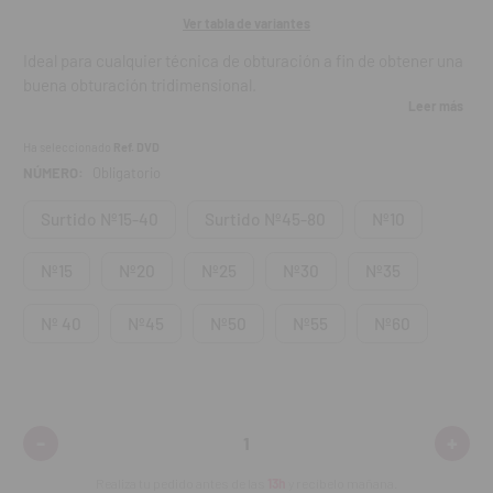
Ver tabla de variantes
Ideal para cualquier técnica de obturación a fin de obtener una
buena obturación tridimensional.
Leer más
Código de colores ISO (facilitan la referencia de los canales).
Ha seleccionado
Ref. DVD
Muy prácticas para evitar la confusión entre medidas.
NÚMERO:
Obligatorio
Radiopacas.
Longitud: 28 mm (longitud estándar)
.
Surtido Nº15-40
Surtido Nº45-80
Nº10
Contenido:
Caja con 120 puntas de gutapercha.
Nº15
Nº20
Nº25
Nº30
Nº35
Nº 40
Nº45
Nº50
Nº55
Nº60
-
+
Disminuir
Aumen
cantidad:
cantid
Realiza tu pedido antes de las
13h
y recíbelo mañana.