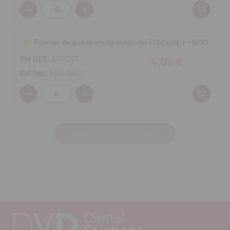
Cantidad:
Puntas de gutapercha estándar (120 uds.) - Nº10
Ref DVD:
3134297
4,06 €
Ref fab:
R101-S602
Cantidad:
Añadir selección a la cesta