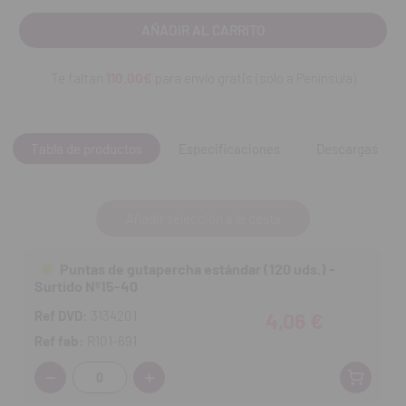
Te faltan
110.00€
para envío gratis (solo a Península)
Tabla de productos
Especificaciones
Descargas
Añadir selección a la cesta
Puntas de gutapercha estándar (120 uds.) -
Surtido Nº15-40
Ref DVD:
3134201
4,06 €
Ref fab:
R101-691
Cantidad: