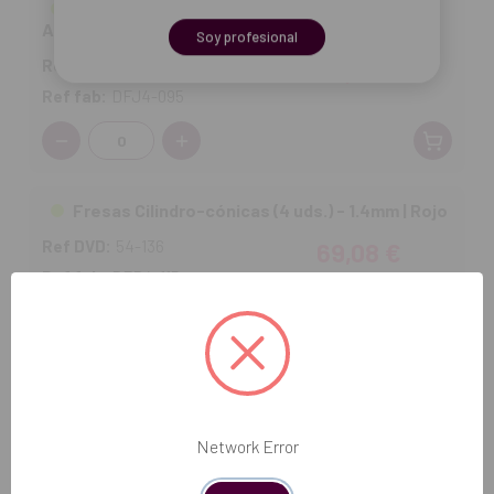
Fresas Cilindro-cónicas (4 uds.) - 1.3mm |
Amarillo
Soy profesional
Ref DVD:
54-135
68,76 €
Ref fab:
DFJ4-095
Cantidad:
Fresas Cilindro-cónicas (4 uds.) - 1.4mm | Rojo
Ref DVD:
54-136
69,08 €
Ref fab:
DFR4-115
Cantidad:
Fresas Cilindro-cónicas (4 uds.) - 1.5mm | Azul
Ref DVD:
54-137
69,08 €
Network Error
Ref fab:
DFB4-135
Producto no disponible