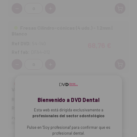
Cantidad:
Fresas Cilindro-cónicas (4 uds.) - 1.2mm |
Blanco
Ref DVD:
54-140
68,76 €
Ref fab:
DFA4-012
Cantidad:
Fresas Cilindro-cónicas (4 uds.) - 1.6mm |
Verde
Bienvenido a DVD Dental
Ref DVD:
54-138
56,18 €
Ref fab:
DFV4-155
Esta web está dirigida exclusivamente a
profesionales del sector odontológico
Producto no disponible
Disp. estimada: 29-08-2026
Pulse en 'Soy profesional' para confirmar que es
profesional dental.