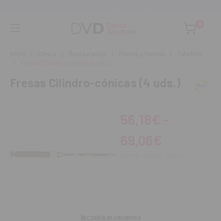
Asesoramiento personalizado
0
Inicio
Clínica
Restauración
Postes y Pernos
Taladros
Fresas Cilindro-cónicas (4 uds.)
Fresas Cilindro-cónicas (4 uds.)
56,18€ -
69,08€
67,98€ - 83,59€
IVA incl.
Ver tabla de variantes