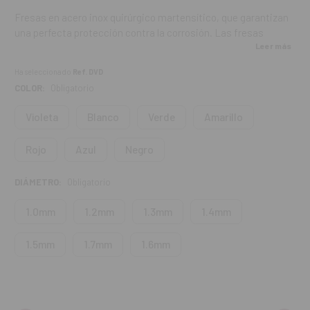
Fresas en acero inox quirúrgico martensítico, que garantizan
una perfecta protección contra la corrosión. Las fresas
Leer más
Dentoclic están fabricadas con una gran precisión.
Ha seleccionado
Ref. DVD
La forma de las espiras es helicoidal, permitiendo:
COLOR:
Obligatorio
Un poder de corte superior.
Violeta
Blanco
Verde
Amarillo
Una evacuación más fácil de los residuos.
Rojo
Azul
Negro
Fresas cilindro-cónicas:
Preparan con total seguridad el alojamiento del poste
DIÁMETRO:
Obligatorio
radicular.
1.0mm
1.2mm
1.3mm
1.4mm
El color de referencia es útil para seleccionar el taladro
correspondiente a la medida del poste elegido.
1.5mm
1.7mm
1.6mm
Contenido:
caja de 4 unidades.