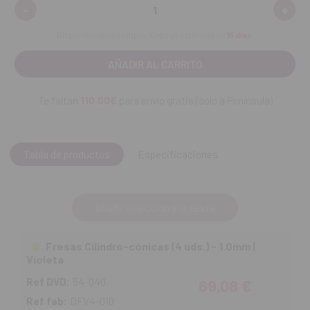
-
+
Disminuir
Aume
cantidad:
canti
Disponible para compra. Entrega estimada en
15 días
.
Te faltan
110.00€
para envío gratis (solo a Península)
Tabla de productos
Especificaciones
Añadir selección a la cesta
Fresas Cilindro-cónicas (4 uds.) - 1.0mm |
Violeta
Ref DVD:
54-040
69,08 €
Ref fab:
DFV4-010