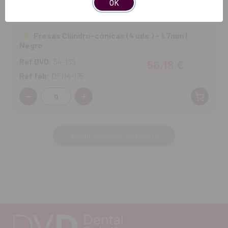
OK
Disp. estimada: 29-08-2026
Fresas Cilindro-cónicas (4 uds.) - 1.7mm |
Negro
Ref DVD:
54-139
56,18 €
Ref fab:
DFN4-175
Cantidad:
Añadir selección a la cesta