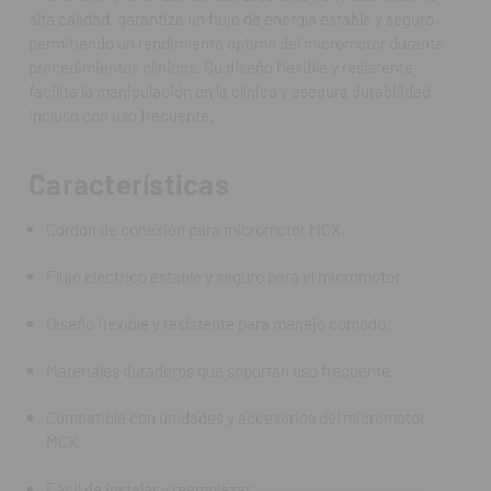
alta calidad, garantiza un flujo de energía estable y seguro,
Fácil de instalar y reemplazar.
permitiendo un rendimiento óptimo del micromotor durante
procedimientos clínicos. Su diseño flexible y resistente
facilita la manipulación en la clínica y asegura durabilidad
Preguntas frecuentes (FAQ)
incluso con uso frecuente.
¿Para qué sirve este cordón?
Para conectar el micromotor MCX a la unidad dental y
Características
garantizar su funcionamiento seguro y eficiente.
Cordon de conexión para micromotor MCX.
¿Es compatible con todos los micromotores?
Solo es compatible con el modelo MCX y sus accesorios
Flujo eléctrico estable y seguro para el micromotor.
correspondientes.
Diseño flexible y resistente para manejo cómodo.
¿Es resistente al uso frecuente?
Sí, está fabricado con materiales de alta durabilidad.
Materiales duraderos que soportan uso frecuente.
¿Requiere instalación especial?
Compatible con unidades y accesorios del micromotor
No, se conecta fácilmente siguiendo las indicaciones del
MCX.
fabricante.
Fácil de instalar y reemplazar.