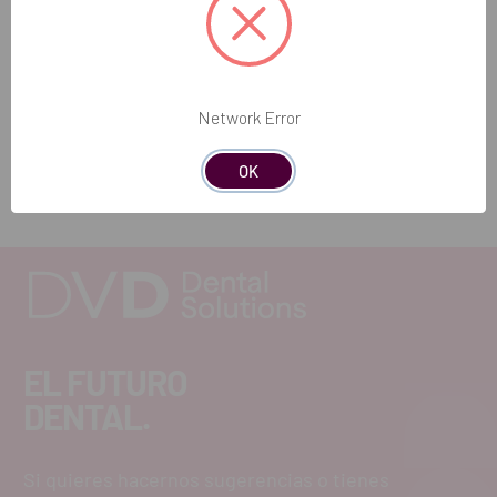
Contenido del paquete
1 Cordon para micromotor MCX
REF. FAB: 1600756-001
Network Error
OK
EL FUTURO
DENTAL.
Si quieres hacernos sugerencias o tienes