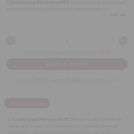
El
Cordon para Micromotor MCX
es un accesorio esencial que
proporciona la conexión eléctrica y funcional entre el
Leer más
micromotor y la unidad dental. Diseñado con materiales de alta
calidad, garantiza un flujo de energía estable y seguro,
permitiendo un rendimiento óptimo del micromotor durante
procedimientos clínicos. Su diseño flexible y resistente facilita
-
+
Disminuir
Aumen
la manipulación en la clínica y asegura durabilidad incluso con
cantidad:
cantid
uso frecuente.
Disponible para compra. Entrega estimada en
15 días
.
Características
Cordon de conexión para micromotor MCX.
Te faltan
110.00€
para envío gratis (solo a Península)
Flujo eléctrico estable y seguro para el micromotor.
Especificaciones
Diseño flexible y resistente para manejo cómodo.
Materiales duraderos que soportan uso frecuente.
Cordon para Micromotor MCX
El
es un accesorio esencial
que proporciona la conexión eléctrica y funcional entre el
Compatible con unidades y accesorios del micromotor MCX.
micromotor y la unidad dental. Diseñado con materiales de