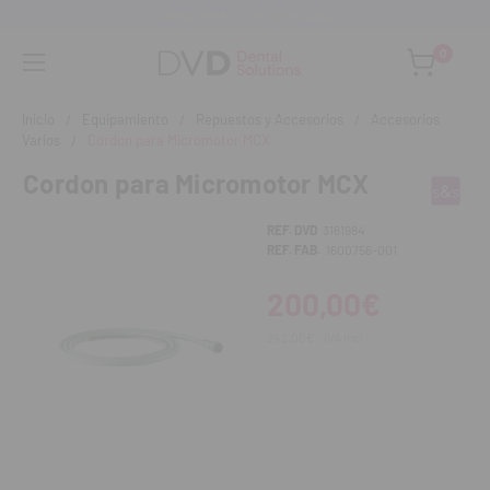
Asesoramiento personalizado
0
Inicio
Equipamiento
Repuestos y Accesorios
Accesorios
Varios
Cordon para Micromotor MCX
Cordon para Micromotor MCX
REF. DVD
3161984
REF. FAB.
1600756-001
200,00€
242,00€
IVA incl.