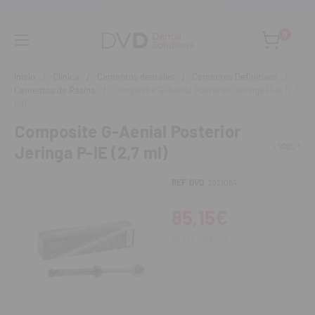
to personalizado
Monta tu clínica ¡Te
0
Inicio
Clínica
Cementos dentales
Cementos Definitivos
Cementos de Resina
Composite G-Aenial Posterior Jeringa P-IE (2,7
ml)
Composite G-Aenial Posterior
Jeringa P-IE (2,7 ml)
REF. DVD
3021084
85,15€
93,67€
IVA incl.