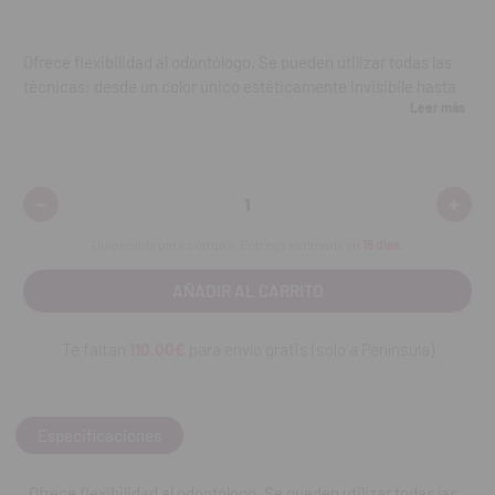
Ofrece flexibilidad al odontólogo. Se pueden utilizar todas las
técnicas: desde un color único estéticamente invisibile hasta
Leer más
obras maestras estéticas en una reconstrucción estratificada
con múltiples colores. Al utilizar colores adicionales, se
obtienen resultados estéticos excepcionales.
Contenido:
una jeringa de 2,7 mililitros
-
+
Disminuir
Aumen
cantidad:
cantid
REF. FAB: 003966
Disponible para compra. Entrega estimada en
15 días
.
Te faltan
110.00€
para envío gratis (solo a Península)
Especificaciones
Ofrece flexibilidad al odontólogo. Se pueden utilizar todas las