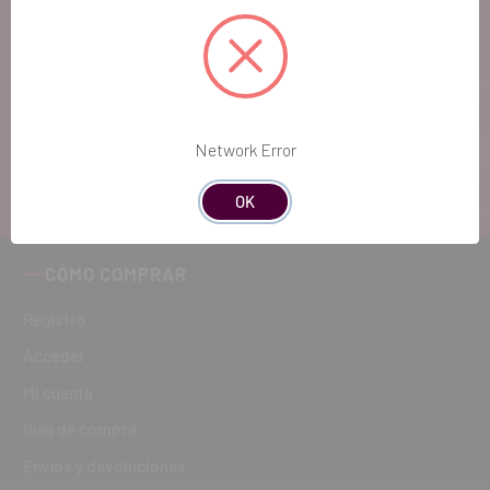
Si quieres hacernos sugerencias o tienes
cualquier duda, estaremos encantados de
atenderte!
Network Error
ATENCIÓN AL CLIENTE
900 300 475
OK
CÓMO COMPRAR
Registro
Acceder
Mi cuenta
Guía de compra
Envíos y devoluciones