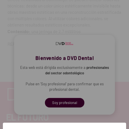
técnicas: desde un color único estéticamente invisibile hasta
obras maestras estéticas en una reconstrucción estratificada
con múltiples colores. Al utilizar colores adicionales, se
obtienen resultados estéticos excepcionales.
Contenido:
una jeringa de 2,7 mililitros
REF. FAB: 003966
Bienvenido a DVD Dental
Esta web está dirigida exclusivamente a
profesionales
del sector odontológico
Pulse en 'Soy profesional' para confirmar que es
profesional dental.
Soy profesional
EL FUTURO
DENTAL.