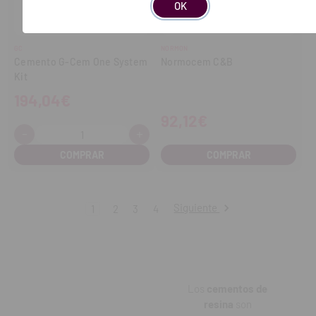
OK
GC
NORMON
Cemento G-Cem One System
Normocem C&B
Kit
194,04€
92,12€
-
+
Cantidad:
Disminuir
Aumentar
cantidad
cantidad
COMPRAR
Siguiente
1
2
3
4
Los
cementos de
resina
son