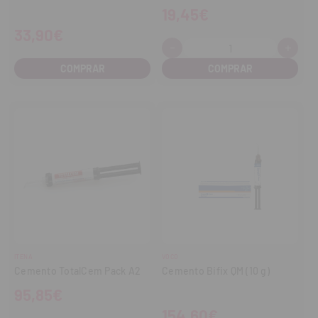
19,45€
33,90€
-
+
Cantidad:
Disminuir
Aume
cantidad
cant
COMPRAR
ITENA
VOCO
Cemento TotalCem Pack A2
Cemento Bifix QM (10 g)
95,85€
154,60€