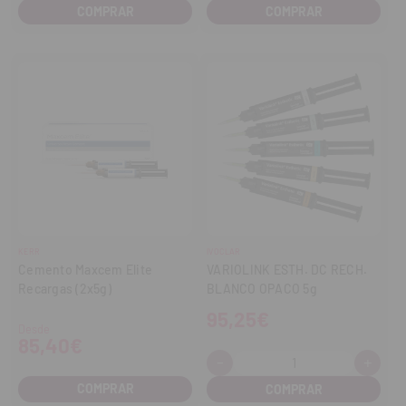
cantidad
cant
COMPRAR
KERR
IVOCLAR
Cemento Maxcem Elite
VARIOLINK ESTH. DC RECH.
Recargas (2x5g)
BLANCO OPACO 5g
95,25€
Desde
85,40€
-
+
Cantidad:
Disminuir
Aume
cantidad
cant
COMPRAR