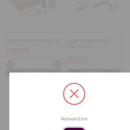
GC
GC
GRADIA CORE INTROPACK GC
G-CEM ONE UNIVERSAL
STARTER KIT
273,99€
151,90€
-
+
Cantidad:
Disminuir
Aumentar
cantidad
cantidad
COMPRAR
Network Error