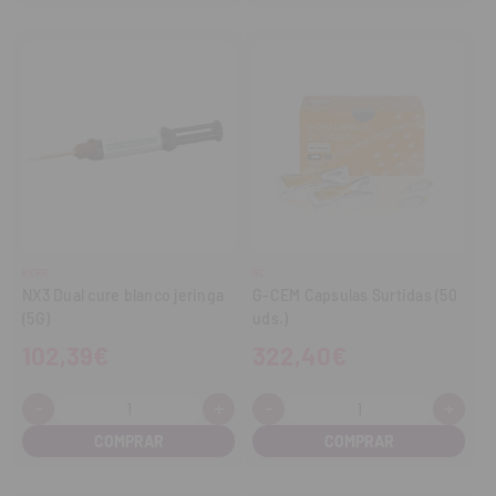
KERR
GC
NX3 Dual cure blanco jeringa
G-CEM Capsulas Surtidas (50
(5G)
uds.)
102,39€
322,40€
-
+
-
+
Cantidad:
Cantidad:
Disminuir
Aumentar
Disminuir
Aume
cantidad
cantidad
cantidad
cant