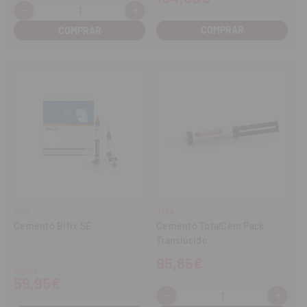
-
+
Cantidad:
Disminuir
Aumentar
cantidad
cantidad
COMPRAR
VOCO
ITENA
Cemento Bifix SE
Cemento TotalCem Pack
Translúcido
95,85€
Desde
59,95€
-
+
Cantidad:
Disminuir
Aume