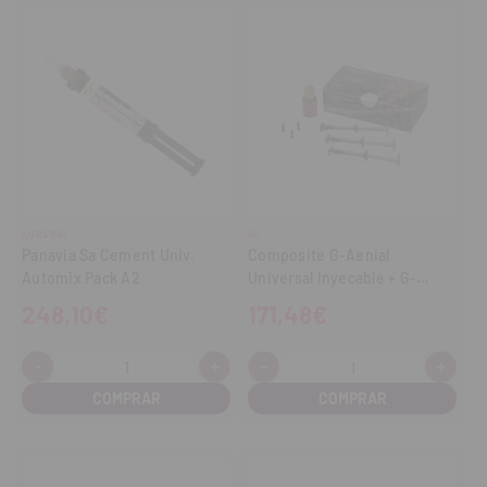
KURARAY
GC
Panavia Sa Cement Univ.
Composite G-Aenial
Automix Pack A2
Universal Inyecable + G-
Premio Bond
248,10€
171,48€
-
+
-
+
Cantidad:
Cantidad:
Disminuir
Aumentar
Disminuir
Aume
cantidad
cantidad
cantidad
cant