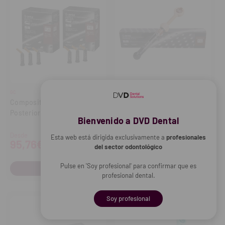
GC
GC
Composite G-Aenial
Composite G-Aenial
Posterior Unitip (20x16 ml)
Posterior Jeringa P-JE (2,7
Bienvenido a DVD Dental
ml)
85,15€
Desde
Esta web está dirigida exclusivamente a
profesionales
95,76€
del sector odontológico
-
+
Cantidad:
Disminuir
Aume
cantidad
cant
Pulse en 'Soy profesional' para confirmar que es
COMPRAR
profesional dental.
Soy profesional