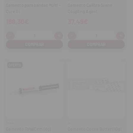
Cemento para bandas Multi -
Cemento Calibra Silane
Cure GI
Coupling Agent
168,30€
37,49€
-
+
-
+
Cantidad:
Cantidad:
Disminuir
Aumentar
Disminuir
Aume
cantidad
cantidad
cantidad
cant
OFERTA
ITENA
GC
Cemento TotalCem (8g)
Cemento Cocoa Butter (10g)