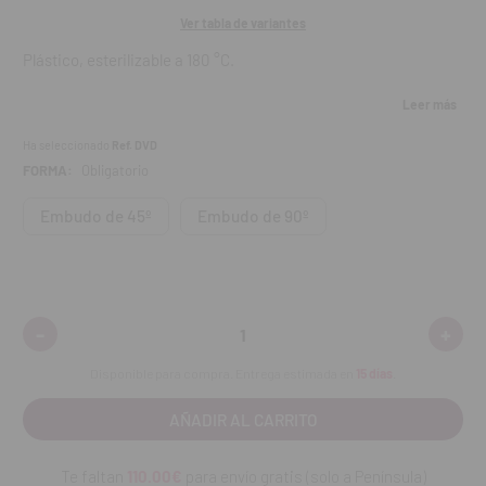
Ver tabla de variantes
Plástico, esterilizable a 180 °C.
3 formas de punta: recta, ángulo de 45°, ángulo de 90°.
Leer más
Punta Ø 2,45 mm.
Ha seleccionado
Ref. DVD
FORMA:
Obligatorio
Contenido:
Lote de 3 unidades.
Embudo de 45º
Embudo de 90º
-
+
Disminuir
Aumen
cantidad:
cantid
Disponible para compra. Entrega estimada en
15 días
.
Te faltan
110.00€
para envío gratis (solo a Península)