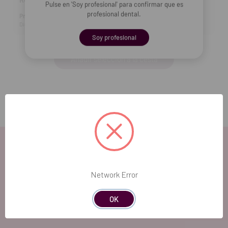
Pulse en 'Soy profesional' para confirmar que es
profesional dental.
Producto no disponible
Disp. estimada: 21-08-2026
Soy profesional
Añadir selección a la cesta
Network Error
EL FUTURO
OK
DENTAL.