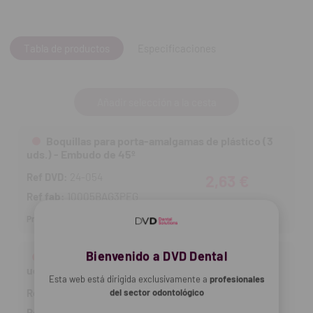
Tabla de productos
Especificaciones
Añadir selección a la cesta
Boquillas para porta-amalgamas de plástico (3
uds.) - Embudo de 45º
Ref DVD:
24-054
2,63 €
Ref fab:
10005BAG3PEG
Producto no disponible
Bienvenido a DVD Dental
Boquillas para porta-amalgamas de plástico (3
uds.) - Embudo de 90º
Esta web está dirigida exclusivamente a
profesionales
Ref DVD:
24-055
del sector odontológico
2,63 €
Ref fab:
10006BAG3PEG