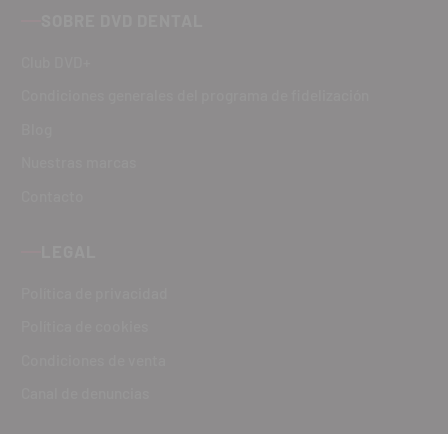
SOBRE DVD DENTAL
Club DVD+
Condiciones generales del programa de fidelización
Blog
Nuestras marcas
Contacto
LEGAL
Política de privacidad
Política de cookies
Condiciones de venta
Canal de denuncias