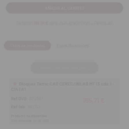
Adhesión duradera gracias a su sistema de cementación
coordinado
Te faltan
110.00€
para envío gratis (solo a Península)
Ref de FAB:
692152, 692153, 692154, 692155, 692156.
Tabla de productos
Especificaciones
Añadir selección a la cesta
Bloques Tetric CAD CEREC/INLAB MT (5 uds.) -
C14 | A1
Ref DVD:
3112263
165,71 €
Ref fab:
692152
Producto no disponible
Disp. estimada: 24-08-2026