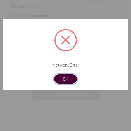
165,71 €
Ref fab:
692155
Producto no disponible
Disp. estimada: 24-08-2026
Bloques Tetric CAD CEREC/INLAB MT (5 uds.) -
C14 | BL
Ref DVD:
3112267
165,71 €
Ref fab:
692156
Network Error
Producto no disponible
Disp. estimada: 24-08-2026
OK
Añadir selección a la cesta