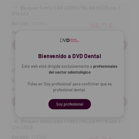
Bloques Tetric CAD CEREC/INLAB MT (5 uds.) -
C14 | A2
Ref DVD:
3112264
165,71 €
Ref fab:
692153
Cantidad:
Bienvenido a DVD Dental
Bloques Tetric CAD CEREC/INLAB MT (5 uds.) -
Esta web está dirigida exclusivamente a
profesionales
C14 | A3
del sector odontológico
Ref DVD:
3112265
165,71 €
Pulse en 'Soy profesional' para confirmar que es
Ref fab:
692154
profesional dental.
Cantidad:
Soy profesional
Bloques Tetric CAD CEREC/INLAB MT (5 uds.) -
C14 | A3,5
Ref DVD:
3112266