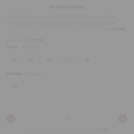
Ver tabla de variantes
Tetric CAD es un bloque de composite altamente estético
diseñado para la fabricación eficiente de restauraciones
Leer más
dentales unitarias. Gracias a su efecto camaleón pronunciado y
su resistencia a la flexión de 272 MPa, se integra
Ha seleccionado
Ref. DVD
perfectamente con la estructura dental natural, proporcionando
COLOR:
Obligatorio
un resultado ópticamente armonioso.
A1
A2
A3
A3,5
BL
Ventajas:
TAMAÑO:
Obligatorio
Integración visual natural gracias al exclusivo efecto
camaleón
C14
Excelente capacidad de pulido y reparabilidad intraoral
Procesamiento fácil y eficiente
-
+
Disminuir
Aumen
Estabilidad en capas delgadas, márgenes finamente
cantidad:
cantid
afinados
Disponible para compra. Entrega estimada en
15 días
.