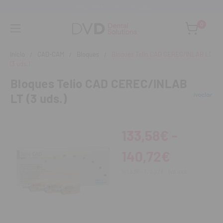
Asesoramiento personalizado
0
Inicio
CAD-CAM
Bloques
Bloques Telio CAD CEREC/INLAB LT
(3 uds.)
Bloques Telio CAD CEREC/INLAB
LT (3 uds.)
133,58€ -
140,72€
161,63€ - 170,27€
IVA incl.