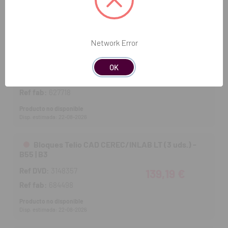
Producto no disponible
Disp. estimada: 22-08-2026
Network Error
Bloques Telio CAD CEREC/INLAB LT (3 uds.) -
B40L | BL3
OK
Ref DVD:
3005210
133,58 €
Ref fab:
627718
Producto no disponible
Disp. estimada: 22-08-2026
Bloques Telio CAD CEREC/INLAB LT (3 uds.) -
B55 | B3
Ref DVD:
3148357
139,19 €
Ref fab:
684498
Producto no disponible
Disp. estimada: 22-08-2026