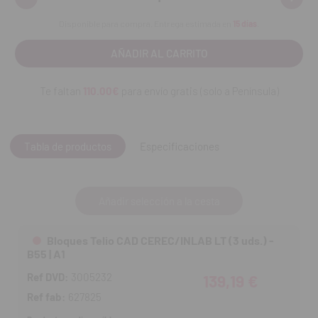
cantidad:
cantid
Pulido
Disponible para compra. Entrega estimada en
15 días
.
Opcional: caracterización
Ventajas:
Te faltan
110.00€
para envío gratis (solo a Península)
Alta homogeneidad del material y fiabilidad del proceso:
menos errores de mezcla y atrapamiento de aire que con
técnicas convencionales
Tabla de productos
Especificaciones
Excelente estabilidad del color y fluorescencia natural
Gran facilidad de pulido
Añadir selección a la cesta
Fabricación económica de restauraciones temporales
Bloques Telio CAD CEREC/INLAB LT (3 uds.) -
B55 | A1
Ref DVD:
3005232
139,19 €
Ref de FAB:
627825, 627719, 627826, 627827, 627720, 627721,
Ref fab:
627825
627828, 627722, 627829, 627824, 627718, 684498, 684489,