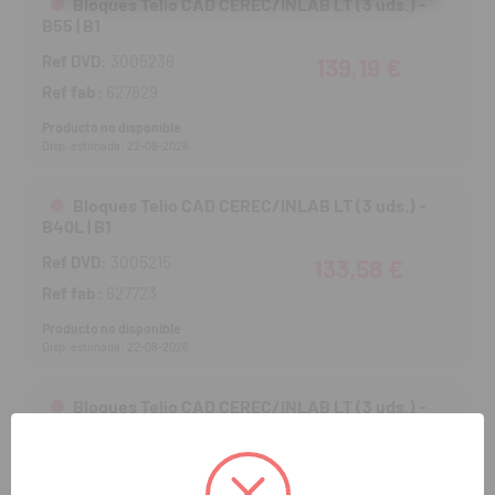
Bloques Telio CAD CEREC/INLAB LT (3 uds.) -
B55 | B1
Ref DVD:
3005236
139,19 €
Ref fab:
627829
Producto no disponible
Disp. estimada: 22-08-2026
Bloques Telio CAD CEREC/INLAB LT (3 uds.) -
B40L | B1
Ref DVD:
3005215
133,58 €
Ref fab:
627723
Producto no disponible
Disp. estimada: 22-08-2026
Bloques Telio CAD CEREC/INLAB LT (3 uds.) -
B55 | BL3
Ref DVD:
3005231
139,19 €
Ref fab:
627824