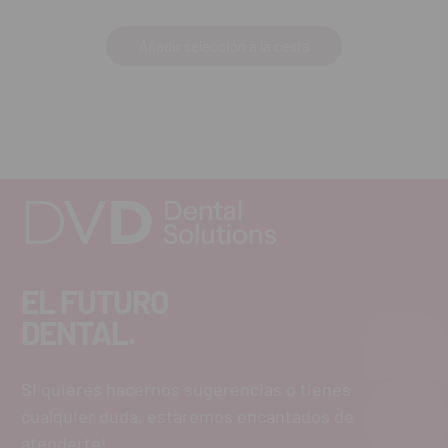
Añadir selección a la cesta
EL FUTURO
DENTAL.
Si quieres hacernos sugerencias o tienes
cualquier duda, estaremos encantados de
atenderte!