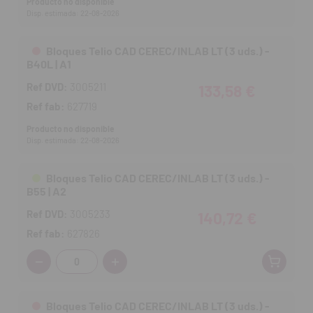
684499, 684490, 684491, 684500.
Producto no disponible
Disp. estimada: 22-08-2026
Bloques Telio CAD CEREC/INLAB LT (3 uds.) -
B40L | A1
Ref DVD:
3005211
133,58 €
Ref fab:
627719
Producto no disponible
Disp. estimada: 22-08-2026
Bloques Telio CAD CEREC/INLAB LT (3 uds.) -
B55 | A2
Ref DVD:
3005233
140,72 €
Ref fab:
627826
Cantidad:
Bloques Telio CAD CEREC/INLAB LT (3 uds.) -