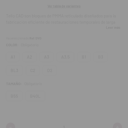
Ver tabla de variantes
Telio CAD son bloques de PMMA reticulado diseñados para la
fabricación eficiente de restauraciones temporales de larga
Leer más
duración. Gracias a su resistencia a la flexión de 135 MPa,
ofrecen estabilidad y funcionalidad prolongadas.
Ha seleccionado
Ref. DVD
COLOR:
Obligatorio
Su proceso de fabricación optimizado garantiza superficies
lisas, que se pueden pulir rápida y eficientemente.
A1
A2
A3
A3,5
B1
B3
Aplicaciones:
BL3
C2
D2
Coronas temporales
TAMAÑO:
Obligatorio
Puentes temporales (hasta 2 pónticos conectados)
B55
B40L
Coronas provisionales sobre pilares híbridos implanto-
soportados
Opciones de procesamiento:
-
+
Disminuir
Aumen