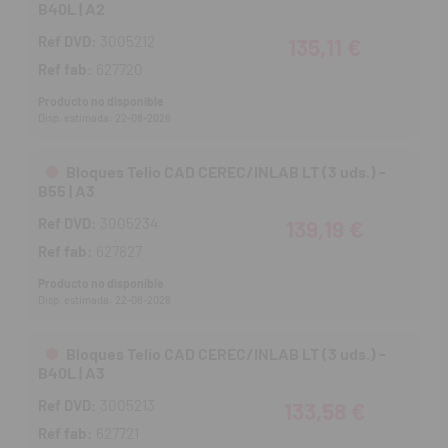
B40L | A2
Ref DVD:
3005212
135,11 €
Ref fab:
627720
Producto no disponible
Disp. estimada: 22-08-2026
Bloques Telio CAD CEREC/INLAB LT (3 uds.) -
B55 | A3
Ref DVD:
3005234
139,19 €
Ref fab:
627827
Producto no disponible
Disp. estimada: 22-08-2026
Bloques Telio CAD CEREC/INLAB LT (3 uds.) -
B40L | A3
Ref DVD:
3005213
133,58 €
Ref fab:
627721