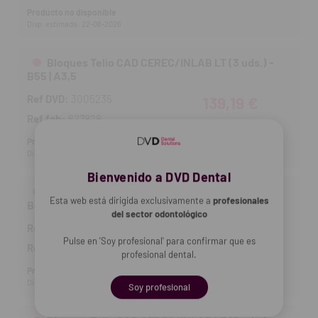
Producto no disponible
Disp. estimada: 22-08-2026
Bloques Telio CAD CEREC/INLAB LT (3 uds.) -
B55 | A3,5
Ref DVD:
3005235
139,19 €
Ref fab:
627828
Producto no disponible
Disp. estimada: 22-08-2026
Bienvenido a DVD Dental
Bloques Telio CAD CEREC/INLAB LT (3 uds.) -
Esta web está dirigida exclusivamente a
profesionales
B40L | A3,5
del sector odontológico
Ref DVD:
3005214
133,58 €
Pulse en 'Soy profesional' para confirmar que es
Ref fab:
627722
profesional dental.
Producto no disponible
Disp. estimada: 22-08-2026
Soy profesional