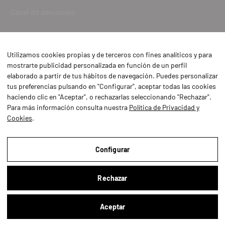
Canal de denuncias
Utilizamos cookies propias y de terceros con fines analíticos y para
mostrarte publicidad personalizada en función de un perfil
elaborado a partir de tus hábitos de navegación. Puedes personalizar
tus preferencias pulsando en "Configurar", aceptar todas las cookies
haciendo clic en "Aceptar", o rechazarlas seleccionando "Rechazar".
Para más información consulta nuestra
Política de Privacidad y
Cookies
.
Aviso Legal
Política de Privacidad y Cookies
Configurar
Condiciones de compra
Rechazar
Configurar
Aceptar
Buscar