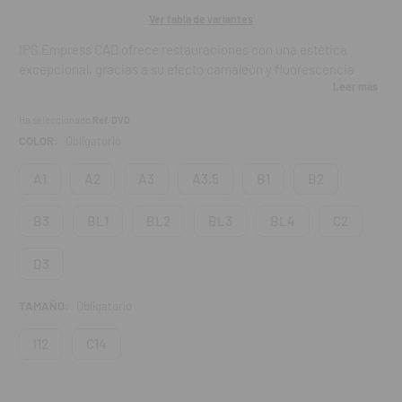
Ver tabla de variantes
IPS Empress CAD ofrece restauraciones con una estética
excepcional, gracias a su efecto camaleón y fluorescencia
Leer más
natural, reproduciendo fielmente la estructura dental. Está
respaldado por décadas de uso clínico exitoso.
Ha seleccionado
Ref. DVD
COLOR:
Obligatorio
Aplicaciones:
A1
A2
A3
A3,5
B1
B2
Coronas
B3
BL1
BL2
BL3
BL4
C2
Inlays, onlays, coronas parciales
Carillas
D3
Opciones de procesamiento:
TAMAÑO:
Obligatorio
Pulido
I12
C14
Opcional: maquillaje y glaseado