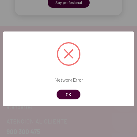
Soy profesional
EL FUTURO
DENTAL.
Network Error
Si quieres hacernos sugerencias o tienes
OK
cualquier duda, estaremos encantados de
atenderte!
ATENCIÓN AL CLIENTE
900 300 475