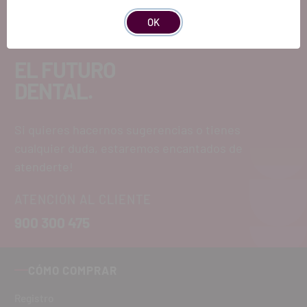
OK
EL FUTURO
DENTAL.
Si quieres hacernos sugerencias o tienes
cualquier duda, estaremos encantados de
atenderte!
ATENCIÓN AL CLIENTE
900 300 475
CÓMO COMPRAR
Registro