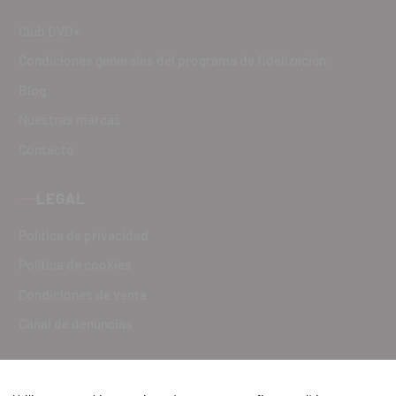
Club DVD+
Condiciones generales del programa de fidelización
Blog
Nuestras marcas
Contacto
LEGAL
Política de privacidad
Política de cookies
Condiciones de venta
Canal de denuncias