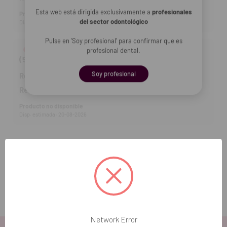
Esta web está dirigida exclusivamente a
profesionales
Producto no disponible
del sector odontológico
Disp. estimada: 20-08-2026
Pulse en 'Soy profesional' para confirmar que es
Bloques IPS e.max CAD CEREC/inLAB IMPULSE
profesional dental.
(5 uds.) - C14 | O2
Soy profesional
Ref DVD:
3015758
202,92 €
Ref fab:
637794
Producto no disponible
Disp. estimada: 20-08-2026
Añadir selección a la cesta
Network Error