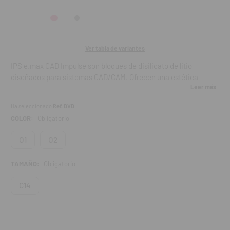
Ver tabla de variantes
IPS e.max CAD Impulse son bloques de disilicato de litio
diseñados para sistemas CAD/CAM. Ofrecen una estética
Leer más
superior gracias a sus tonalidades especiales basadas en
valores de luminosidad y opalescencia, ideales para
Ha seleccionado
Ref. DVD
restauraciones altamente estéticas como carillas y
COLOR:
Obligatorio
microcarillas.
O1
O2
TAMAÑO:
Obligatorio
Características:
C14
Fabricados en disilicato de litio (LS2)
Disponibles en 5 tonalidades exclusivas: