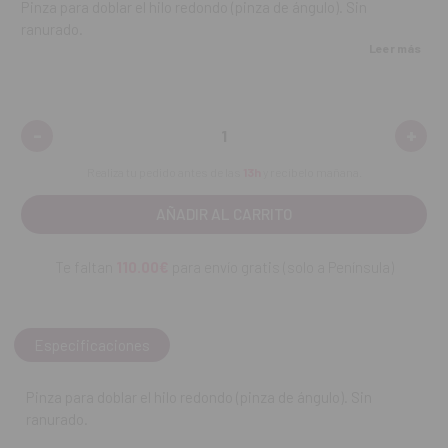
Pinza para doblar el hilo redondo (pinza de ángulo). Sin
ranurado.
Leer más
REF. FAB: 630/4
-
+
Disminuir
Aume
cantidad:
canti
Realiza tu pedido antes de las
13h
y recíbelo mañana.
Te faltan
110.00€
para envío gratis (solo a Península)
Especificaciones
Pinza para doblar el hilo redondo (pinza de ángulo). Sin
ranurado.