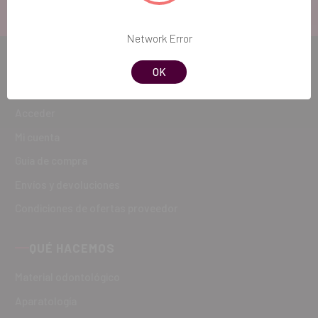
900 300 475
Network Error
CÓMO COMPRAR
OK
Registro
Acceder
Mi cuenta
Guía de compra
Envíos y devoluciones
Condiciones de ofertas proveedor
QUÉ HACEMOS
Material odontológico
Aparatología