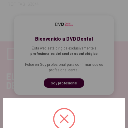
REF. FAB: 630/4
Bienvenido a DVD Dental
Esta web está dirigida exclusivamente a
profesionales del sector odontológico
Pulse en 'Soy profesional' para confirmar que es
profesional dental.
EL FUTURO
DENTAL.
Soy profesional
Si quieres hacernos sugerencias o tienes cualquier
duda, estaremos encantados de atenderte!
ATENCIÓN AL CLIENTE