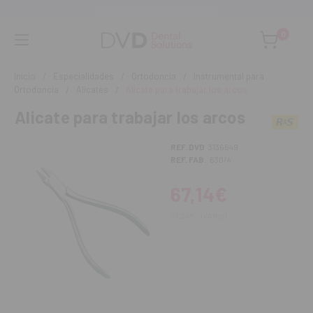
Asesoramiento personalizado
0
Inicio
Especialidades
Ortodoncia
Instrumental para
Ortodoncia
Alicates
Alicate para trabajar los arcos
Alicate para trabajar los arcos
REF. DVD
3136649
REF. FAB.
630/4
67,14€
81,24€
IVA incl.