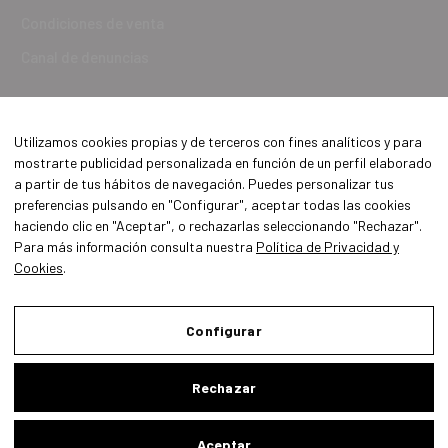
Condiciones de venta
Canal de denuncias
Utilizamos cookies propias y de terceros con fines analíticos y para
mostrarte publicidad personalizada en función de un perfil elaborado
a partir de tus hábitos de navegación. Puedes personalizar tus
preferencias pulsando en "Configurar", aceptar todas las cookies
haciendo clic en "Aceptar", o rechazarlas seleccionando "Rechazar".
Para más información consulta nuestra
Política de Privacidad y
Cookies
.
Aviso Legal
Política de Privacidad y Cookies
Configurar
Condiciones de compra
Rechazar
Configurar
Aceptar