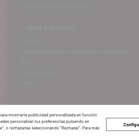
Condiciones de ofertas proveedor
SOBRE DVD DENTAL
Club DVD+
Condiciones generales del programa de fidelización
Blog
Nuestras marcas
Contacto
y para mostrarte publicidad personalizada en función
Puedes personalizar tus preferencias pulsando en
Configu
ar", o rechazarlas seleccionando "Rechazar". Para más
Legal
Política de Privacidad y Cookies
Condiciones de compra
Confi