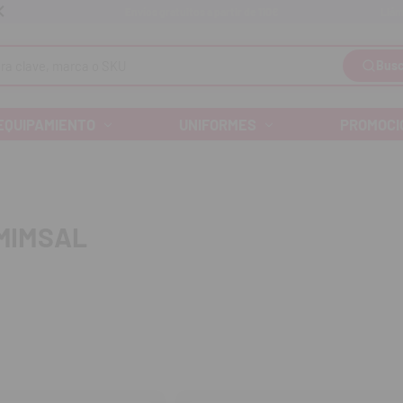
Llám
Envíos gratuitos a partir de 110€
Busc
EQUIPAMIENTO
UNIFORMES
PROMOCI
MIMSAL