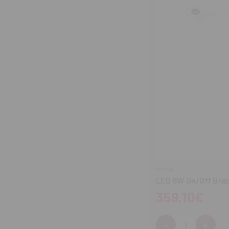
MIMSAL
LED 8W On/Off Braz
359,10€
-
+
Cantidad: