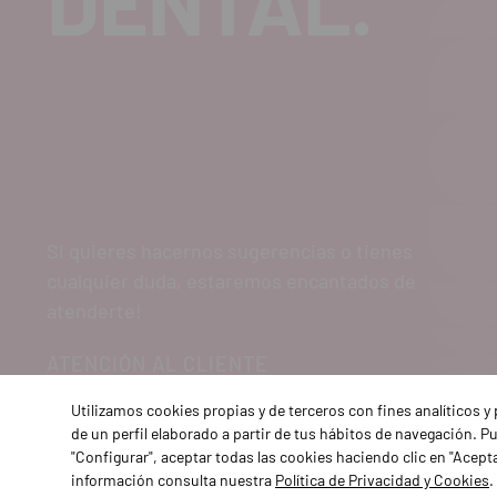
DENTAL.
Si quieres hacernos sugerencias o tienes
cualquier duda, estaremos encantados de
atenderte!
ATENCIÓN AL CLIENTE
900 300 475
Utilizamos cookies propias y de terceros con fines analíticos 
de un perfil elaborado a partir de tus hábitos de navegación. 
"Configurar", aceptar todas las cookies haciendo clic en "Acept
información consulta nuestra
Política de Privacidad y Cookies
.
Aviso 