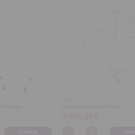
MIMSAL
o Flexible
Lámpara Mimled 600 Techo
2 924,25€
-
+
Cantidad: