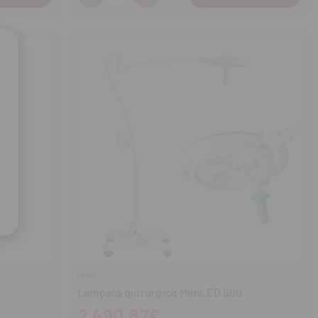
Disminuir
Aumentar
cantidad
cantidad
MIMSAL
Lámpara quirúrgica MimLED 600
2 490,87€