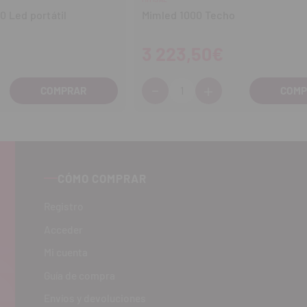
 Led portátil
Mimled 1000 Techo
3 223,50€
-
+
Cantidad:
entar
Disminuir
Aumentar
tidad
cantidad
cantidad
CÓMO COMPRAR
Registro
Acceder
Mi cuenta
Guía de compra
Envíos y devoluciones