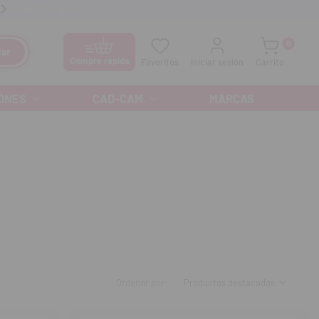
anos GRATIS al
900 300 475
Ofertas especiales cada mes
0
ar
Compra rápida
Favoritos
Iniciar sesión
Carrito
ONES
CAD-CAM
MARCAS
Ordenar por: