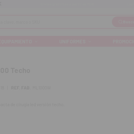
Llá
Envíos gratuitos a partir de 110€
Busc
EQUIPAMIENTO
UNIFORMES
PROMOCI
000 Techo
18
|
REF. FAB.
ML1000W
cta de cirugía led versión techo.
 iluminación de 100.000 lux con un diámetro del campo de luz de 195
 reproducción cromática y bajo reflejo para una excelente distinción d
rol situado en el cabezal de la luminaria que permite regular la poten