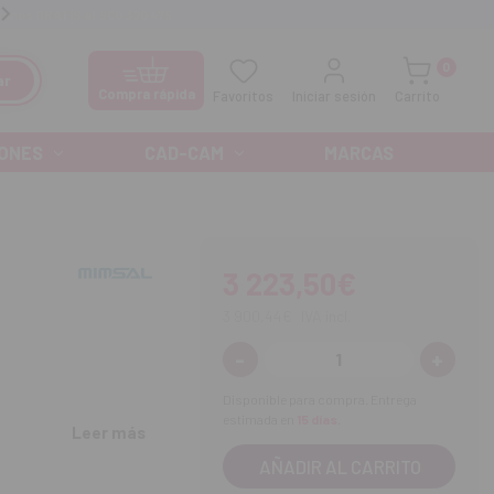
manos GRATIS al
900 300 475
Ofertas especiales cada mes
0
ar
Compra rápida
Favoritos
Iniciar sesión
Carrito
ONES
CAD-CAM
MARCAS
3 223,50€
3 900,44€
IVA incl.
-
+
Disminuir
Aument
cantidad:
cantida
Disponible para compra. Entrega
estimada en
15 días
.
mm.
Leer más
e los tejidos.
cia mediante pulsador.