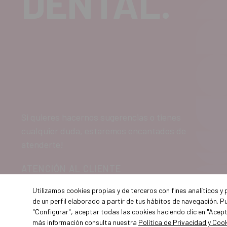
DENTAL.
Si quieres hacernos sugerencias o tienes
cualquier duda, estaremos encantados de
atenderte!
ATENCIÓN AL CLIENTE
900 300 475
Utilizamos cookies propias y de terceros con fines analíticos y
de un perfil elaborado a partir de tus hábitos de navegación. P
"Configurar", aceptar todas las cookies haciendo clic en "Acep
más información consulta nuestra
Política de Privacidad y Coo