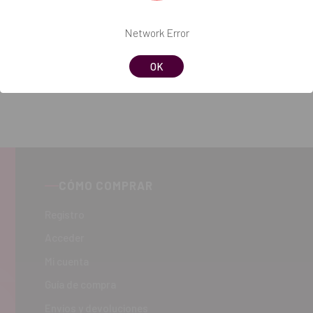
Network Error
OK
CÓMO COMPRAR
Registro
Acceder
Mi cuenta
Guía de compra
Envíos y devoluciones