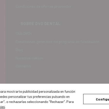
Condiciones de ofertas proveedor
SOBRE DVD DENTAL
Club DVD+
Condiciones generales del programa de fidelización
Blog
Nuestras marcas
Contacto
 para mostrarte publicidad personalizada en función
uedes personalizar tus preferencias pulsando en
Configu
tar", o rechazarlas seleccionando "Rechazar". Para
kies
.