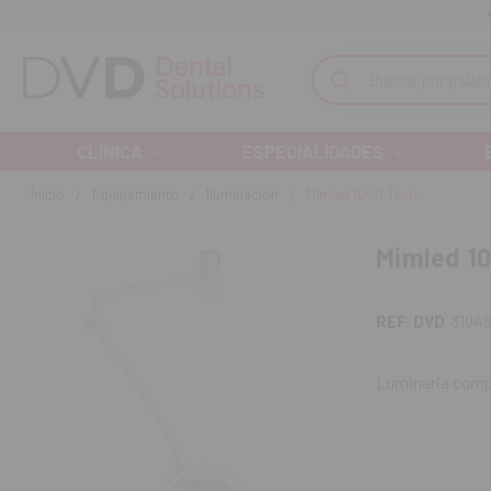
Recibe tu pedido en 24/48 horas
Monta tu clínica ¡Te acompañamos!
Buscar
CLÍNICA
ESPECIALIDADES
Inicio
Equipamiento
Iluminación
Mimled 1000 Techo
Mimled 1
REF. DVD
31049
Luminaria compa
Intensidad de
Alto índice de
Panel de cont