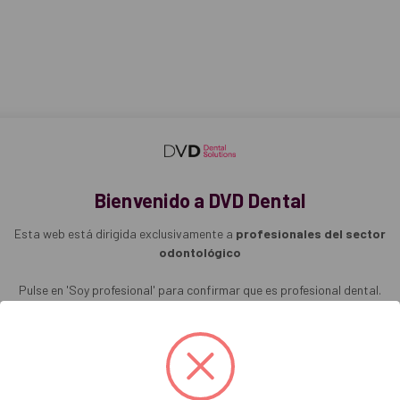
r la intensidad de la luz a través del giro de la empuñadura.
traíble y esterilizable.
ia energética: menor consumo de energía.
000W
Bienvenido a DVD Dental
Esta web está dirigida exclusivamente a
profesionales del sector
odontológico
Pulse en 'Soy profesional' para confirmar que es profesional dental.
campo de luz de 195mm.
Soy profesional
celente distinción de los tejidos.
ite regular la potencia mediante pulsador.
mpuñadura.