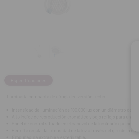
Permite regula
Empuñadura ex
Alta eficienc
REF. FAB: ML1
Especificaciones
Luminaria compacta de cirugía led versión techo.
Intensidad de iluminación de 100.000 lux con un diámetro del 
Alto índice de reproducción cromática y bajo reflejo para una ex
Panel de control situado en el cabezal de la luminaria que perm
Permite regular la intensidad de la luz a través del giro de la e
Empuñadura extraíble y esterilizable.