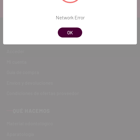
900 300 475
Network Error
CÓMO COMPRAR
OK
Registro
Acceder
Mi cuenta
Guía de compra
Envíos y devoluciones
Condiciones de ofertas proveedor
QUÉ HACEMOS
Material odontológico
Aparatología