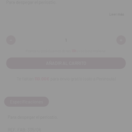
Para despegar el periostio.
REF. FAB: 335/06
Leer más
-
+
Disminuir
Aumen
cantidad:
cantid
Realiza tu pedido antes de las
13h
y recíbelo mañana.
Te faltan
110.00€
para envío gratis (solo a Península)
Especificaciones
Para despegar el periostio.
REF. FAB: 335/06