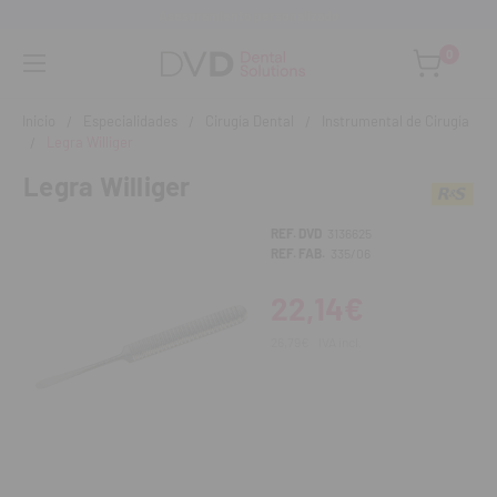
Asesoramiento personalizado
0
Inicio
Especialidades
Cirugía Dental
Instrumental de Cirugía
Legra Williger
Legra Williger
REF. DVD
3136625
REF. FAB.
335/06
22,14€
26,79€
IVA incl.