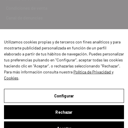
Condiciones de venta
Canal de denuncias
Utilizamos cookies propias y de terceros con fines analíticos y para
mostrarte publicidad personalizada en función de un perfil
elaborado a partir de tus hábitos de navegación. Puedes personalizar
tus preferencias pulsando en "Configurar", aceptar todas las cookies
haciendo clic en "Aceptar", o rechazarlas seleccionando "Rechazar".
Para más información consulta nuestra
Política de Privacidad y
Cookies
.
Aviso Legal
Política de Privacidad y Cookies
Configurar
Condiciones de compra
Rechazar
Configurar