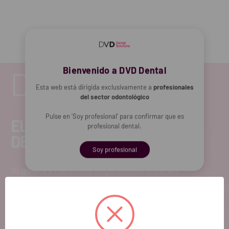
Bienvenido a DVD Dental
Esta web está dirigida exclusivamente a
profesionales
del sector odontológico
Pulse en 'Soy profesional' para confirmar que es
EL FUTURO
profesional dental.
DENTAL.
Soy profesional
Si quieres hacernos sugerencias o tienes
cualquier duda, estaremos encantados de
atenderte!
ATENCIÓN AL CLIENTE