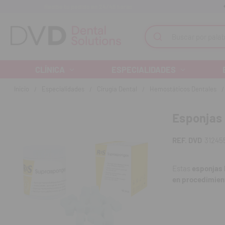
Recibe tu pedido en 24/48 horas
Monta tu clínica ¡Te acompañamos!
Buscar
CLÍNICA
ESPECIALIDADES
Inicio
Especialidades
Cirugía Dental
Hemostáticos Dentales
Esponjas
REF. DVD
31245
Estas
esponjas 
en procedimient
estructura alta
hemostático rápi
Son
biocompatib