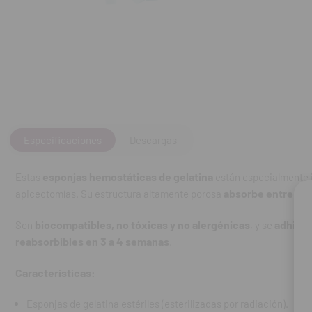
una aplicación 
semanas
.
Características
Esponjas de ge
Reabsorbible
Especificaciones
Descargas
Alta capacida
esponjas hemostáticas de gelatina
Estas
están especialmente 
Fácil adhesión
absorbe entre 40 
apicectomías. Su estructura altamente porosa
No tóxicas, n
biocompatibles, no tóxicas y no alergénicas
adhiere
Son
, y se
Biocompatibl
reabsorbibles en 3 a 4 semanas
.
Dimensiones:
Características:
Vida útil: 5 añ
Esponjas de gelatina estériles (esterilizadas por radiación).