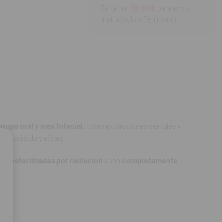
Te faltan
110.00€
para envío
orbibles en 3 a 4
gratis (solo a Península)
ugía oral y maxilofacial
, como extracciones dentales y
ático rápido y eficaz.
esterilizadas por radiación
completamente
stán
y son