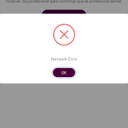
Pulse en 'Soy profesional' para confirmar que es profesional dental.
 con 50 esponjas estériles a granel.
Soy profesional
553
Network Error
OK