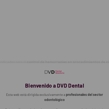
precisa. Están
esterilizadas por radiación
y son
completamente reabs
:
latina estériles (esterilizadas por radiación).
s entre 3–4 semanas.
d de absorción (40–50 veces su peso).
control de hemorragias en procedimientos de cir
indicadas para el
 a tejidos.
y 50 veces su peso en agua o sangre
, facilitando un control hemost
o alergénicas, no inmunogénicas, no pirogénicas.
n fácilmente a los tejidos
, lo que permite una aplicación precisa. E
es.
Bienvenido a DVD Dental
 10x10x10 mm.
Esta web está dirigida exclusivamente a
profesionales del sector
odontológico
os.