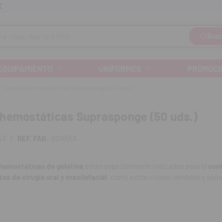
Llám
Envíos gratuitos a partir de 110€
Busc
EQUIPAMIENTO
UNIFORMES
PROMOCI
Esponjas hemostáticas Suprasponge (50 uds.)
 hemostáticas Suprasponge (50 uds.)
53
|
REF. FAB.
3124553
hemostáticas de gelatina
están especialmente indicadas para el
con
os de cirugía oral y maxilofacial
, como extracciones dentales y api
mente porosa
absorbe entre 40 y 50 veces su peso en agua o sangre
,
do y eficaz.
les, no tóxicas y no alergénicas
, y se
adhieren fácilmente a los tej