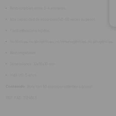
Contenido:
Bote
Reabsorbibles entre 3–4 semanas.
REF. FAB: 3124
Alta capacidad de absorción (40–50 veces su peso).
Fácil adhesión a tejidos.
No tóxicas, no alergénicas, no inmunogénicas, no pirogénicas.
Biocompatibles.
Dimensiones: 10x10x10 mm.
Vida útil: 5 años.
Contenido:
Bote con 50 esponjas estériles a granel.
REF. FAB: 3124553