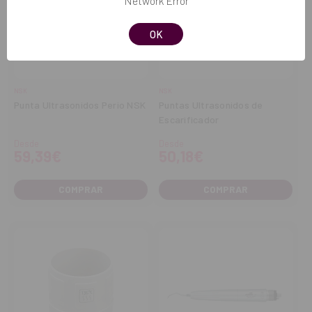
Network Error
OK
NSK
NSK
Punta Ultrasonidos Perio NSK
Puntas Ultrasonidos de
Escarificador
Desde
Desde
59,39€
50,18€
COMPRAR
COMPRAR