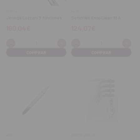
FEDESA
KAVO
Jeringa Luzzani 3 funciones
Sonicflex EndoClean 96A
190,04€
124,07€
-
+
-
+
Cantidad:
Cantidad:
Disminuir
Aumentar
Disminuir
Aume
cantidad
cantidad
cantidad
cant
KAVO
ACTEON SATELEC