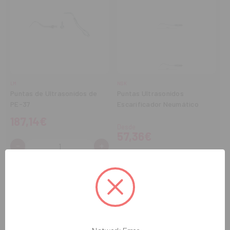
LM
NSK
Puntas de Ultrasonidos de
Puntas Ultrasonidos
PE-37
Escarificador Neumático
187,14€
Desde
57,36€
-
+
Cantidad:
Disminuir
Aumentar
cantidad
cantidad
COMPRAR