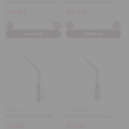
Inserto IP1 Universal Titanio
Inserto Extraction Ninja II
148,19€
194,31€
-
+
-
+
Cantidad:
Cantidad:
Disminuir
Aumentar
Disminuir
Aume
cantidad
cantidad
cantidad
cant
ACTEON SATELEC
ACTEON SATELEC
Inserto ASRD Endodoncia
Inserto ASLD Endodoncia
117,83€
117,83€