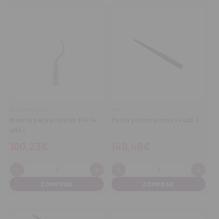
ACTEON SATELEC
EMS
Inserto para prótesis PH1 (4
Punta piezon pi max (4 uds.)
uds.)
100,23€
149,48€
-
+
-
+
Cantidad:
Cantidad:
Disminuir
Aumentar
Disminuir
Aume
cantidad
cantidad
cantidad
cant