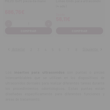
PIEZO Soft pieza de mano
Limas Endo para ultrasonido
(4 uds)
686,76€
Desde
58,11€
-
+
Cantidad:
Disminuir
Aumentar
cantidad
cantidad
COMPRAR
Anterior
Siguiente
2
3
4
5
6
7
8
Los
insertos para ultrasonidos
son puntas o piezas
intercambiables que se utilizan en los dispositivos de
ultrasonidos dentales para realizar diferentes tareas durante
los procedimientos odontológicos. Estas puntas están
diseñadas específicamente para diferentes funciones y
áreas de tratamiento.