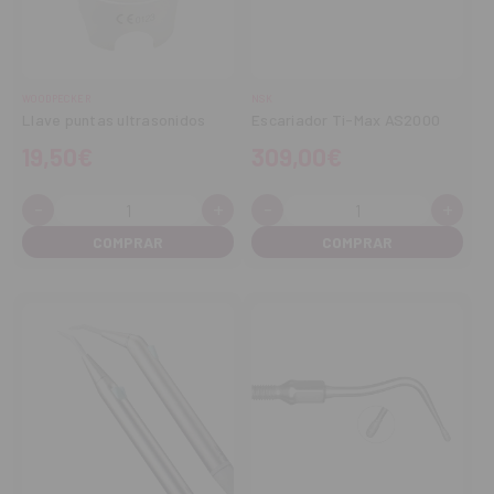
WOODPECKER
NSK
Llave puntas ultrasonidos
Escariador Ti-Max AS2000
19,50€
309,00€
-
+
-
+
Cantidad:
Cantidad:
Disminuir
Aumentar
Disminuir
Aume
cantidad
cantidad
cantidad
cant