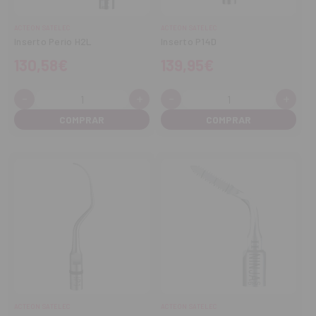
ACTEON SATELEC
ACTEON SATELEC
Inserto Perio H2L
Inserto P14D
130,58€
139,95€
-
+
-
+
Cantidad:
Cantidad:
Disminuir
Aumentar
Disminuir
Aume
cantidad
cantidad
cantidad
cant
ACTEON SATELEC
ACTEON SATELEC