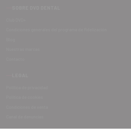
SOBRE DVD DENTAL
Club DVD+
Condiciones generales del programa de fidelización
Blog
Nuestras marcas
Contacto
LEGAL
Política de privacidad
Política de cookies
Condiciones de venta
Canal de denuncias