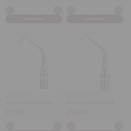
-
+
-
+
Cantidad:
Cantidad:
Disminuir
Aumentar
Disminuir
Aume
cantidad
cantidad
cantidad
cant
ACTEON SATELEC
ACTEON SATELEC
Inserto AS6D Endodoncia
Inserto AS3D Endodoncia
117,83€
117,83€
-
+
-
+
Cantidad:
Cantidad:
Disminuir
Aumentar
Disminuir
Aume