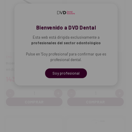
Bienvenido a DVD Dental
Esta web está dirigida exclusivamente a
profesionales del sector odontológico
Pulse en 'Soy profesional' para confirmar que es
EMS
MECTRON
profesional dental.
Inserto ultrasonidos
Inserto EXL3 MECTRON
endochuck 120º
Soy profesional
143,69€
173,28€
-
+
-
+
Cantidad:
Cantidad:
Disminuir
Aumentar
Disminuir
Aume
cantidad
cantidad
cantidad
cant