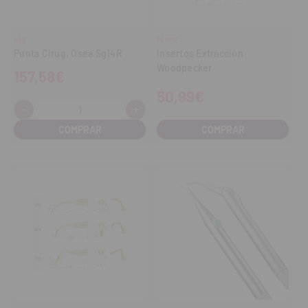
NSK
REFINE
Punta Cirug. Osea Sg14R
Insertos Extracción
Woodpecker
157,58€
50,99€
-
+
Cantidad:
Disminuir
Aumentar
cantidad
cantidad
COMPRAR