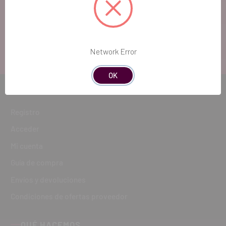
cualquier duda, estaremos encantados de
atenderte!
ATENCIÓN AL CLIENTE
Network Error
900 300 475
OK
CÓMO COMPRAR
Registro
Acceder
Mi cuenta
Guía de compra
Envíos y devoluciones
Condiciones de ofertas proveedor
QUÉ HACEMOS