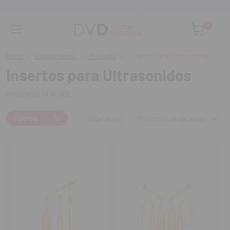
to personalizado
Monta tu clínica ¡Te
0
Inicio
Equipamiento
Profilaxis
Insertos para Ultrasonidos
Insertos para Ultrasonidos
(Mostrando 24 de 192)
Filtros
Ordenar por: