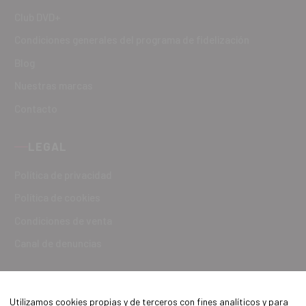
Club DVD+
Condiciones generales del programa de fidelización
Blog
Nuestras marcas
Contacto
LEGAL
Política de privacidad
Política de cookies
Condiciones de venta
Canal de denuncias
Utilizamos cookies propias y de terceros con fines analíticos y para