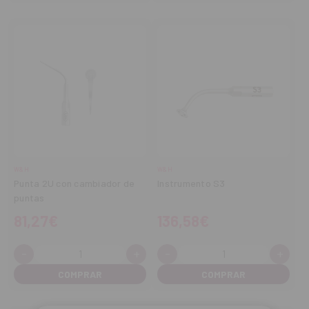
W&H
W&H
Punta 2U con cambiador de
Instrumento S3
puntas
81,27€
136,58€
-
+
-
+
Cantidad:
Cantidad:
Disminuir
Aumentar
Disminuir
Aume
cantidad
cantidad
cantidad
cant