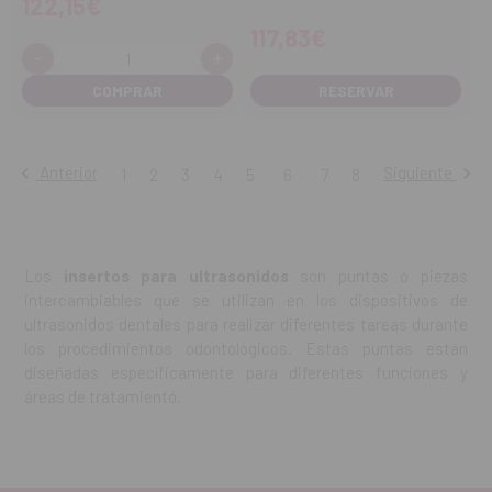
122,15€
117,83€
-
+
Cantidad:
Disminuir
Aumentar
cantidad
cantidad
RESERVAR
Anterior
Siguiente
1
2
3
4
5
6
7
8
Los
insertos para ultrasonidos
son puntas o piezas
intercambiables que se utilizan en los dispositivos de
ultrasonidos dentales para realizar diferentes tareas durante
los procedimientos odontológicos. Estas puntas están
diseñadas específicamente para diferentes funciones y
áreas de tratamiento.