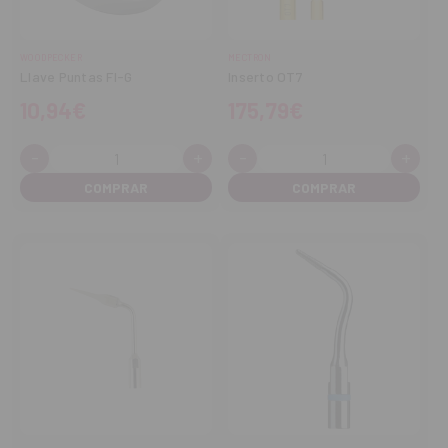
WOODPECKER
MECTRON
Llave Puntas FI-G
Inserto OT7
10,94€
175,79€
-
+
-
+
Cantidad:
Cantidad:
Disminuir
Aumentar
Disminuir
Aume
cantidad
cantidad
cantidad
cant