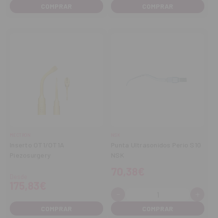
cantidad
cantidad
cantidad
cant
MECTRON
NSK
Inserto OT1/OT1A
Punta Ultrasonidos Perio S10
Piezosurgery
NSK
70,38€
Desde
175,83€
-
+
Cantidad:
Disminuir
Aume
cantidad
cant
COMPRAR