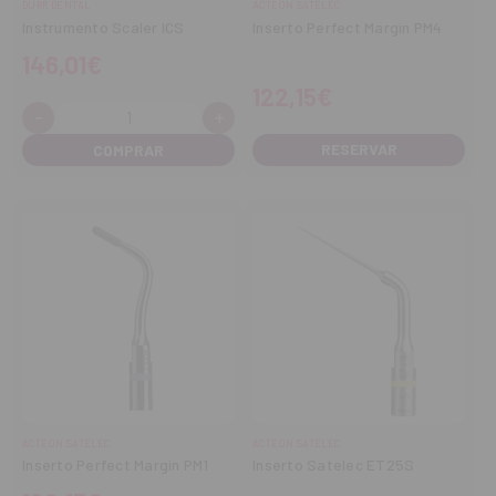
DURR DENTAL
ACTEON SATELEC
Instrumento Scaler ICS
Inserto Perfect Margin PM4
146,01€
122,15€
-
+
Cantidad:
Disminuir
Aumentar
cantidad
cantidad
RESERVAR
ACTEON SATELEC
ACTEON SATELEC
Inserto Perfect Margin PM1
Inserto Satelec ET25S