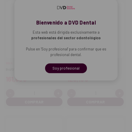
Bienvenido a DVD Dental
Esta web está dirigida exclusivamente a
profesionales del sector odontológico
Pulse en 'Soy profesional' para confirmar que es
profesional dental.
W&H
W&H
Soy profesional
Instrumento S1
Inserto R3D
161,69€
129,15€
-
+
-
+
Cantidad:
Cantidad:
Disminuir
Aumentar
Disminuir
Aume
cantidad
cantidad
cantidad
cant