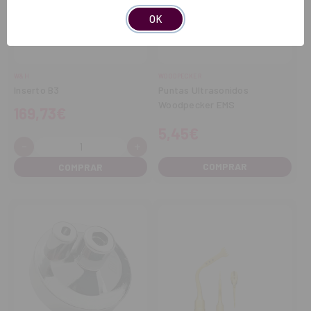
OK
W&H
WOODPECKER
Inserto B3
Puntas Ultrasonidos
Woodpecker EMS
169,73€
5,45€
-
+
Cantidad:
Disminuir
Aumentar
cantidad
cantidad
COMPRAR