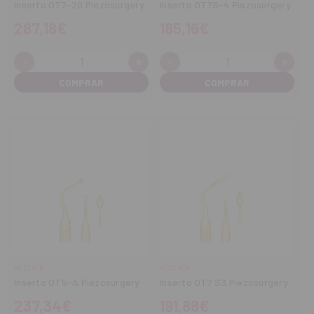
Inserto OT7-20 Piezosurgery
Inserto OT7S-4 Piezosurgery
287,18€
185,16€
-
+
-
+
Cantidad:
Cantidad:
Disminuir
Aumentar
Disminuir
Aume
cantidad
cantidad
cantidad
cant
MECTRON
MECTRON
Inserto OT5-A Piezosurgery
Inserto OT7 S3 Piezosurgery
237,34€
191,88€