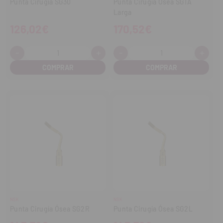
Punta Cirugía SG30
Punta Cirugía Ósea SG1A
Larga
126,02€
170,52€
-
+
-
+
Cantidad:
Cantidad:
Disminuir
Aumentar
Disminuir
Aume
cantidad
cantidad
cantidad
cant
NSK
NSK
Punta Cirugía Ósea SG2R
Punta Cirugía Ósea SG2L