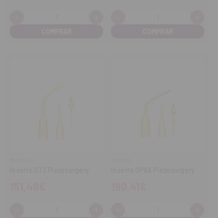
-
+
-
+
Cantidad:
Cantidad:
Disminuir
Aumentar
Disminuir
Aume
cantidad
cantidad
cantidad
cant
MECTRON
MECTRON
Inserto OT3 Piezosurgery
Inserto OP6A Piezosurgery
151,46€
190,41€
-
+
-
+
Cantidad:
Cantidad:
Disminuir
Aumentar
Disminuir
Aume