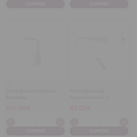
cantidad
cantidad
cantidad
cant
NSK
NSK
Punta Variosurg SG9 para
Punta Ultrasónica
Membrana
Piezoiélectrica G1-S
104,84€
82,05€
-
+
-
+
Cantidad:
Cantidad:
Disminuir
Aumentar
Disminuir
Aume
cantidad
cantidad
cantidad
cant