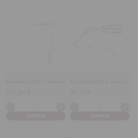
NSK
NSK
Punta Perio P25R-S Variosurg
Punta Endo E32D-2 Variosurg
128,24€
95,70€
-
+
-
+
Cantidad:
Cantidad:
Disminuir
Aumentar
Disminuir
Aume
cantidad
cantidad
cantidad
cant