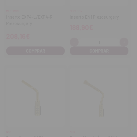
MECTRON
MECTRON
Inserto EXP4-L/EXP4-R
Inserto EN1 Piezosurgery
Piezosurgery
188,90€
208,16€
-
+
Cantidad:
Disminuir
Aume
cantidad
cant
COMPRAR
NSK
NSK