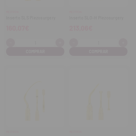
MECTRON
MECTRON
Inserto SLS Piezosurgery
Inserto SLO-H Piezosurgery
160,07€
213,06€
-
+
-
+
Cantidad:
Cantidad:
Disminuir
Aumentar
Disminuir
Aume
cantidad
cantidad
cantidad
cant
MECTRON
MECTRON