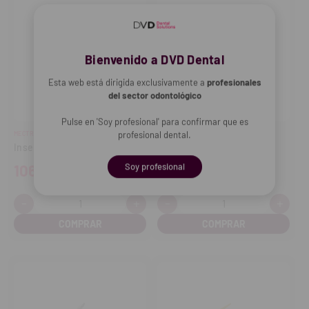
Bienvenido a DVD Dental
Esta web está dirigida exclusivamente a
profesionales
del sector odontológico
Pulse en 'Soy profesional' para confirmar que es
profesional dental.
MECTRON
MECTRON
Inserto EN2 Piezosurgery
Inserto PL3 Piezosurgery
Soy profesional
106,00€
253,07€
-
+
-
+
Cantidad:
Cantidad:
Disminuir
Aumentar
Disminuir
Aume
cantidad
cantidad
cantidad
cant