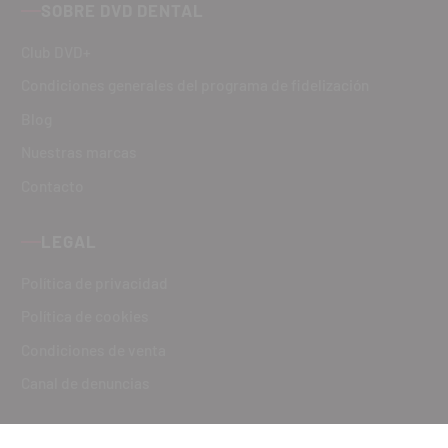
SOBRE DVD DENTAL
Club DVD+
Condiciones generales del programa de fidelización
Blog
Nuestras marcas
Contacto
LEGAL
Política de privacidad
Política de cookies
Condiciones de venta
Canal de denuncias