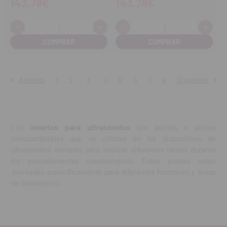
143,78€
143,78€
-
+
-
+
Cantidad:
Cantidad:
Disminuir
Aumentar
Disminuir
Aume
cantidad
cantidad
cantidad
cant
Anterior
Siguiente
1
2
3
4
5
6
7
8
Los
insertos para ultrasonidos
son puntas o piezas
intercambiables que se utilizan en los dispositivos de
ultrasonidos dentales para realizar diferentes tareas durante
los procedimientos odontológicos. Estas puntas están
diseñadas específicamente para diferentes funciones y áreas
de tratamiento.