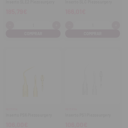
Inserto SLE2 Piezosurgery
Inserto SLC Piezosurgery
185,79€
166,01€
-
+
-
+
Cantidad:
Cantidad:
Disminuir
Aumentar
Disminuir
Aume
cantidad
cantidad
cantidad
cant
MECTRON
MECTRON
Inserto PS6 Piezosurgery
Inserto PS1 Piezosurgery
106,00€
106,00€