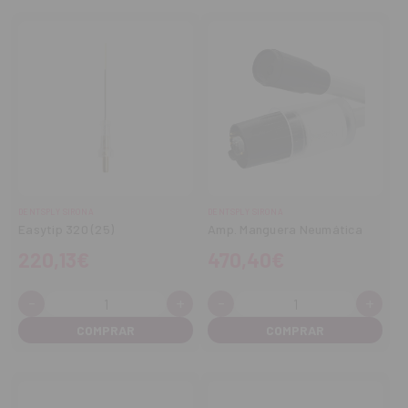
DENTSPLY SIRONA
DENTSPLY SIRONA
Easytip 320 (25)
Amp. Manguera Neumática
220,13€
470,40€
-
+
-
+
Cantidad:
Cantidad:
Disminuir
Aumentar
Disminuir
Aume
cantidad
cantidad
cantidad
cant