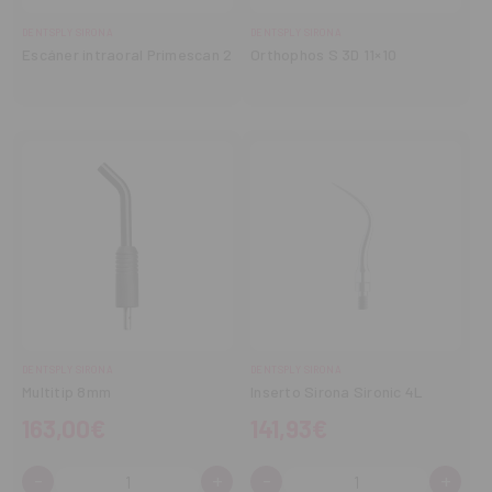
DENTSPLY SIRONA
DENTSPLY SIRONA
Escáner intraoral Primescan 2
Orthophos S 3D 11×10
DENTSPLY SIRONA
DENTSPLY SIRONA
Multitip 8mm
Inserto Sirona Sironic 4L
163,00€
141,93€
-
+
-
+
Cantidad:
Cantidad:
Disminuir
Aumentar
Disminuir
Aume