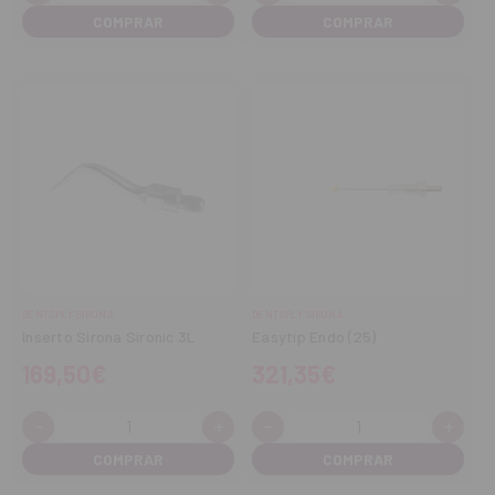
cantidad
cantidad
cantidad
cant
DENTSPLY SIRONA
DENTSPLY SIRONA
Inserto Sirona Sironic 3L
Easytip Endo (25)
169,50€
321,35€
-
+
-
+
Cantidad:
Cantidad:
Disminuir
Aumentar
Disminuir
Aume
cantidad
cantidad
cantidad
cant