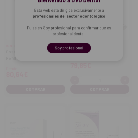
Bienvenido a DVD Dental
Esta web está dirigida exclusivamente a
profesionales del sector odontológico
Pulse en 'Soy profesional' para confirmar que es
profesional dental.
DENTSPLY SIRONA
DENTSPLY SIRONA
Soy profesional
Postes de fibra X Posts 2
Esthet X HD A2-O
Refill (5 uds.)
79,85€
Desde
80,64€
-
+
Cantidad:
Disminuir
Aume
cantidad
cant
COMPRAR