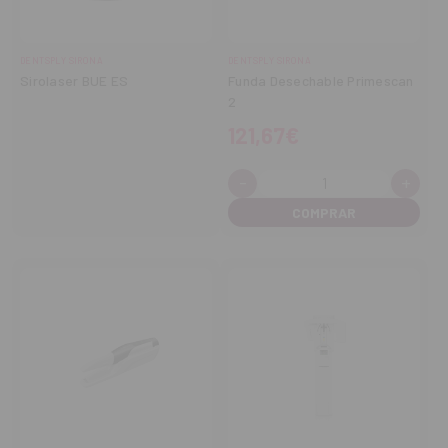
DENTSPLY SIRONA
DENTSPLY SIRONA
Sirolaser BUE ES
Funda Desechable Primescan
2
121,67€
-
+
Cantidad:
Disminuir
Aume
cantidad
cant