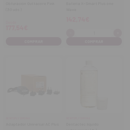
Obturación Guttacore Pink
Bateria X-Smart Plus one
(30 uds.)
Wave
142,74€
Desde
177,54€
-
+
Cantidad:
Disminuir
Aume
cantidad
cant
COMPRAR
DENTSPLY SIRONA
DENTSPLY SIRONA
Adaptador Universal AC Plus
Dentactec líquido