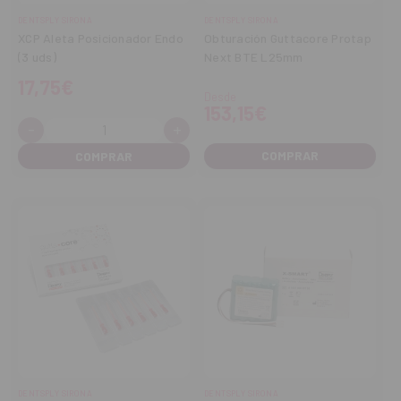
DENTSPLY SIRONA
DENTSPLY SIRONA
XCP Aleta Posicionador Endo
Obturación Guttacore Protap
(3 uds)
Next BTE L25mm
17,75€
Desde
153,15€
-
+
Cantidad:
Disminuir
Aumentar
cantidad
cantidad
COMPRAR
DENTSPLY SIRONA
DENTSPLY SIRONA