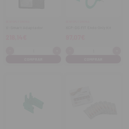
DENTSPLY SIRONA
DENTSPLY SIRONA
X-Smart Adaptador
XCP-DS FIT Endo Only Kit
218,14€
97,07€
-
+
-
+
Cantidad:
Cantidad:
Disminuir
Aumentar
Disminuir
Aume
cantidad
cantidad
cantidad
cant