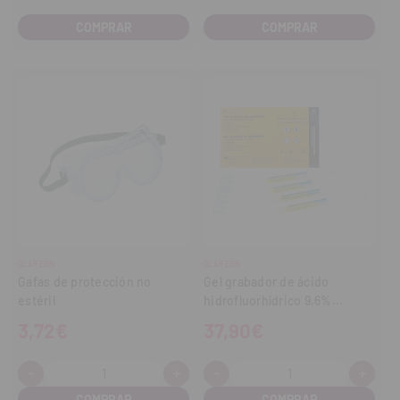
COMPRAR
COMPRAR
CLARBEN
CLARBEN
Gafas de protección no
Gel grabador de ácido
estéril
hidrofluorhídrico 9,6%
(4x1,2ml)
3,72€
37,90€
-
+
-
+
Cantidad:
Cantidad:
Disminuir
Aumentar
Disminuir
Aume
cantidad
cantidad
cantidad
cant