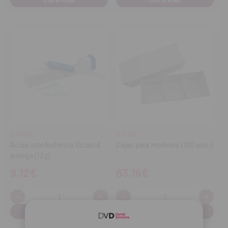
CLARBEN
CLARBEN
Ácido ortofosfórico Octacid
Cajas para modelos (100 uds.)
jeringa (12g)
9,12€
83,16€
-
+
-
+
Cantidad:
Cantidad:
Disminuir
Aumentar
Disminuir
Aume
cantidad
cantidad
cantidad
cant