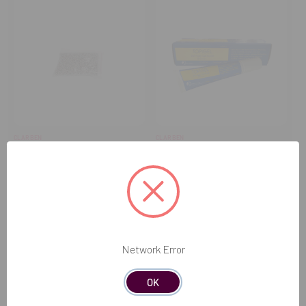
CLARBEN
CLARBEN
Granalla para
Gel bucal Topigel (10ml)
Termoformadora ECOVAV
33,39€
-
+
Cantidad:
Disminuir
Aumentar
cantidad
cantidad
COMPRAR
Network Error
OK