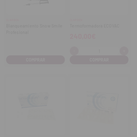
CLARBEN
CLARBEN
Blanqueamiento Snow Smile
Termoformadora ECOVAC
Profesional
240,00€
-
+
Cantidad:
Disminuir
Aume
cantidad
cant
COMPRAR