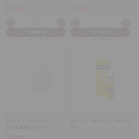
17,33€
7,28€
-
+
-
+
Cantidad:
Cantidad:
Disminuir
Aumentar
Disminuir
Aume
cantidad
cantidad
cantidad
cant
CLARBEN
CLARBEN
Cadeneta elástica cerrada -
Anestesia Hurricaine Spray (5
Transparente (2,8mm)
ml)
0,02€