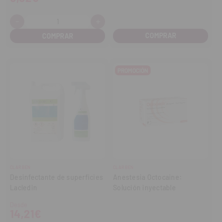
-
+
Cantidad:
Disminuir
Aumentar
cantidad
cantidad
COMPRAR
PROMOCIÓN
CLARBEN
CLARBEN
Desinfectante de superficies
Anestesia Octocaine:
Lacledin
Solución inyectable
Desde
14,21€