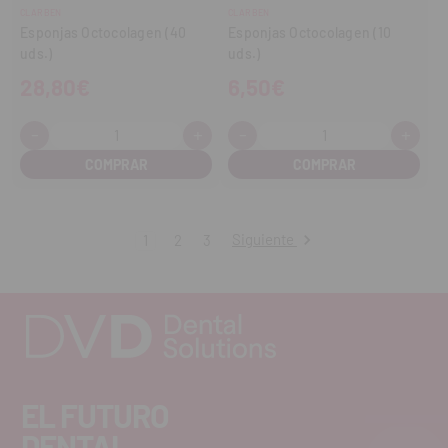
CLARBEN
CLARBEN
Esponjas Octocolagen (40
Esponjas Octocolagen (10
uds.)
uds.)
28,80€
6,50€
-
+
-
+
Cantidad:
Cantidad:
Disminuir
Aumentar
Disminuir
Aume
cantidad
cantidad
cantidad
cant
Siguiente
1
2
3
EL FUTURO
DENTAL.