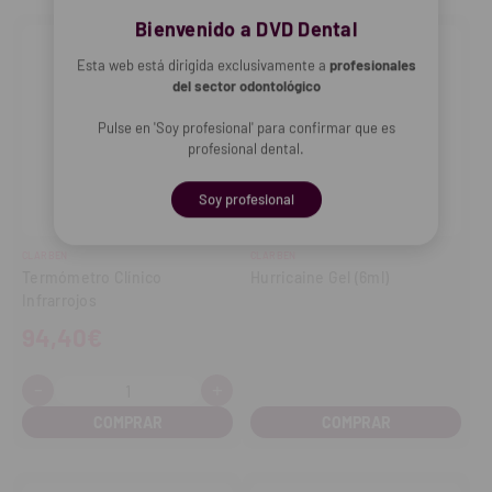
Bienvenido a DVD Dental
Esta web está dirigida exclusivamente a
profesionales
del sector odontológico
Pulse en 'Soy profesional' para confirmar que es
profesional dental.
Soy profesional
CLARBEN
CLARBEN
Termómetro Clínico
Hurricaine Gel (6ml)
Infrarrojos
94,40€
-
+
Cantidad:
Disminuir
Aumentar
cantidad
cantidad
COMPRAR