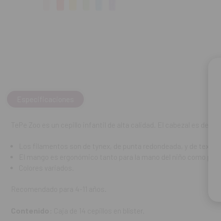
El mango es e
dibujos de lo
Colores varia
Recomendado pa
Contenido:
Caja
REF. FAB: 3396
Especificaciones
TePe Zoo es un cepillo infantil de alta calidad. El cabezal es de 
Los filamentos son de tynex, de punta redondeada, y de textura
El mango es ergonómico tanto para la mano del niño como para e
Colores variados.
Recomendado para 4-11 años.
Contenido:
Caja de 14 cepillos en blíster.