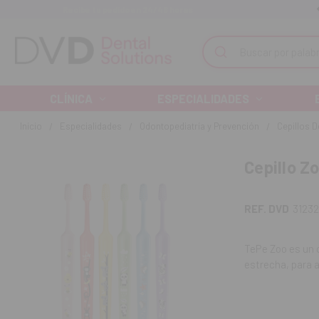
Recibe tu pedido en 24/48 horas
Monta tu clínica ¡Te acompañamos!
Buscar
CLÍNICA
ESPECIALIDADES
Inicio
Especialidades
Odontopediatría y Prevención
Cepillos D
Cepillo Zo
REF. DVD
3123
TePe Zoo es un c
estrecha, para a
Los filamento
que delicada.