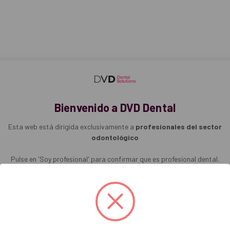
rgonómico tanto para la mano del niño como para el adulto que le ayu
s animales del zoo.
dos.
ra 4-11 años.
 de 14 cepillos en blíster.
92
Bienvenido a DVD Dental
Esta web está dirigida exclusivamente a
profesionales del sector
tamaño compacto, con la terminación estrecha, para acceder mejor a la
odontológico
 suave para una limpieza eficaz a la vez que delicada.
Pulse en 'Soy profesional' para confirmar que es profesional dental.
l adulto que le ayude, lleva simpáticos dibujos de los animales del z
Soy profesional