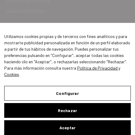
Condiciones de venta
Canal de denuncias
Utilizamos cookies propias y de terceros con fines analíticos y para
mostrarte publicidad personalizada en función de un perfil elaborado
a partir de tus hábitos de navegación. Puedes personalizar tus
preferencias pulsando en "Configurar", aceptar todas las cookies
haciendo clic en "Aceptar", o rechazarlas seleccionando "Rechazar".
Para más información consulta nuestra
Política de Privacidad y
Cookies
.
Aviso Legal
Política de Privacidad y Cookies
Configurar
Condiciones de compra
Rechazar
Configurar
Aceptar
Buscar