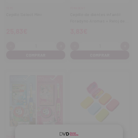
TEPE
FORADENT
Cepillo Select Mini
Cepillo de dientes infantil
Foradyno Aromas + Reloj de
arena
25,83€
3,83€
-
+
-
+
Cantidad:
Cantidad:
Disminuir
Aumentar
Disminuir
Aume
cantidad
cantidad
cantidad
cant
THIENEL
CURAPROX