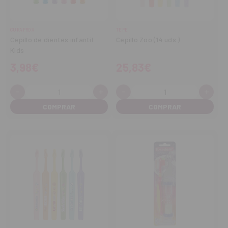
CURAPROX
TEPE
Cepillo de dientes infantil
Cepillo Zoo (14 uds.)
Kids
3,98€
25,83€
-
+
-
+
Cantidad:
Cantidad:
Disminuir
Aumentar
Disminuir
Aume
cantidad
cantidad
cantidad
cant