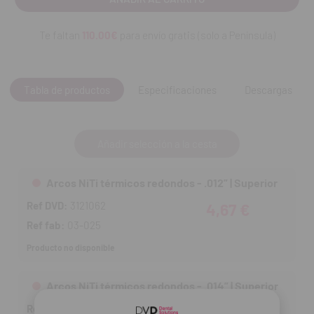
Te faltan
110.00€
para envío gratis (solo a Península)
Tabla de productos
Especificaciones
Descargas
Añadir selección a la cesta
Arcos NiTi térmicos redondos - .012” | Superior
Ref DVD:
3121062
4,67 €
Ref fab:
03-025
Producto no disponible
Arcos NiTi térmicos redondos - .014” | Superior
Ref DVD:
3121064
11,43 €