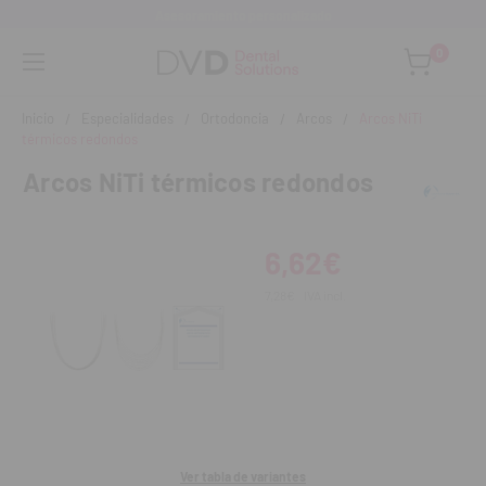
Asesoramiento personalizado
0
Inicio
Especialidades
Ortodoncia
Arcos
Arcos NiTi
térmicos redondos
Arcos NiTi térmicos redondos
6,62€
7,28€
IVA incl.
Ver tabla de variantes