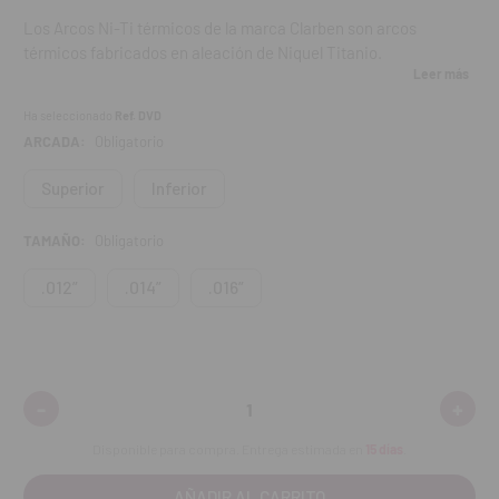
Los Arcos Ni-Ti térmicos de la marca Clarben son arcos
térmicos fabricados en aleación de Niquel Titanio.
Leer más
Descripción Arcos Ni-Ti térmicos
Ha seleccionado
Ref. DVD
ARCADA:
Obligatorio
El NI TI es un material totalmente maleable a una temperatura
por debajo de 5ºC y sus propiedades térmicas alcanzan una
Superior
Inferior
actividad óptima a 37 C, extremadamente suave.
TAMAÑO:
Obligatorio
Se colocan fácilmente en cualquier mala oclusión.
.012”
.014”
.016”
Contenido
Bolsa 5 unidades.
Arcos Ni-Ti térmicos redondos (superiores e inferiores)
-
+
Disminuir
Aumen
cantidad:
cantid
Disponible para compra. Entrega estimada en
15 días
.