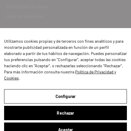
Condiciones de venta
Canal de denuncias
Utilizamos cookies propias y de terceros con fines analíticos y para
mostrarte publicidad personalizada en función de un perfil
elaborado a partir de tus hábitos de navegación. Puedes personalizar
tus preferencias pulsando en "Configurar", aceptar todas las cookies
haciendo clic en "Aceptar", o rechazarlas seleccionando "Rechazar".
Para más información consulta nuestra
Política de Privacidad y
Cookies
.
Aviso Legal
Política de Privacidad y Cookies
Configurar
Condiciones de compra
Rechazar
Configurar
Aceptar