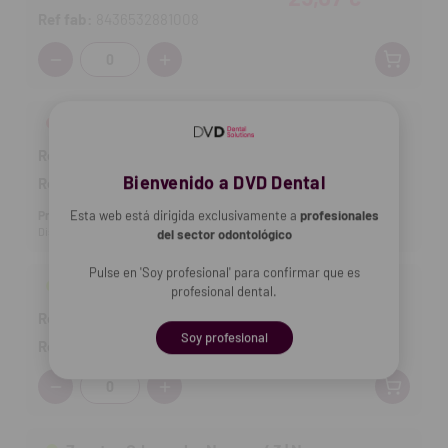
Ref fab:
8436532881008
Cantidad:
Zapatos Oden color Negro - 41 | Negro
Ref DVD:
3123146
25,65 €
Bienvenido a DVD Dental
Ref fab:
8436532881015
Esta web está dirigida exclusivamente a
profesionales
Producto no disponible
Disp. estimada: 24-08-2026
del sector odontológico
Pulse en 'Soy profesional' para confirmar que es
Zapatos Oden color Negro - 42 | Negro
profesional dental.
Ref DVD:
3123147
30,42 €
Soy profesional
Ref fab:
8436532881022
Cantidad: