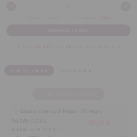
Cuenta con un relieve en la plantilla y orificios de
-
+
Disminuir
Aumen
ventilación.
cantidad:
cantid
Es antideslizante
Disponible para compra. Entrega estimada en
15 días
.
Además, cuenta con una suela de goma que ofrece una
mayor resistencia a la abrasión y desgaste, por lo que
proporciona una mayor duración en el tiempo de las
características antideslizantes del calzado
Te faltan
110.00€
para envío gratis (solo a Península)
Tabla de productos
Especificaciones
Añadir selección a la cesta
Zapatos Oden color Negro - 37 | Negro
Ref DVD:
3123142
25,07 €
Ref fab:
8436532880971