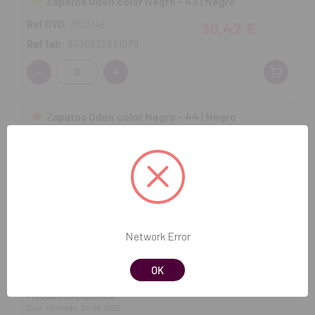
Zapatos Oden color Negro - 43 | Negro
Ref DVD:
3123148
30,42 €
Ref fab:
8436532881039
Cantidad:
Zapatos Oden color Negro - 44 | Negro
Ref DVD:
3123149
25,07 €
Ref fab:
8436532881046
Producto no disponible
Disp. estimada: 24-08-2026
Zapatos Oden color Negro - 45 | Negro
Network Error
Ref DVD:
3123150
25,07 €
OK
Ref fab:
8436532881053
Producto no disponible
Disp. estimada: 24-08-2026