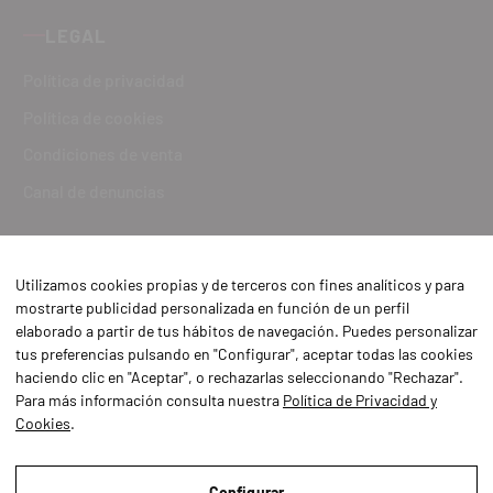
LEGAL
Política de privacidad
Política de cookies
Condiciones de venta
Canal de denuncias
Utilizamos cookies propias y de terceros con fines analíticos y para
mostrarte publicidad personalizada en función de un perfil
elaborado a partir de tus hábitos de navegación. Puedes personalizar
tus preferencias pulsando en "Configurar", aceptar todas las cookies
haciendo clic en "Aceptar", o rechazarlas seleccionando "Rechazar".
Para más información consulta nuestra
Política de Privacidad y
Cookies
.
Aviso Legal
Política de Privacidad y Cookies
Configurar