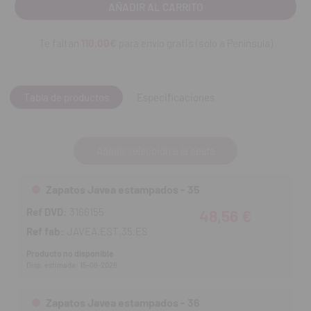
Norma EN-ISO-20347.
SRC = (SRA+SRB) Antideslizante sobre baldosas y agua con
detergente como lubricante + antideslizante sobre acero y
Te faltan
110.00€
para envío gratis (solo a Península)
glicerina como lubricante.
Contenido:
un par de zapatos.
Tabla de productos
Especificaciones
Añadir selección a la cesta
Zapatos Javea estampados - 35
Ref DVD:
3166155
48,56 €
Ref fab:
JAVEA.EST.35.ES
Producto no disponible
Disp. estimada: 15-08-2026
Zapatos Javea estampados - 36