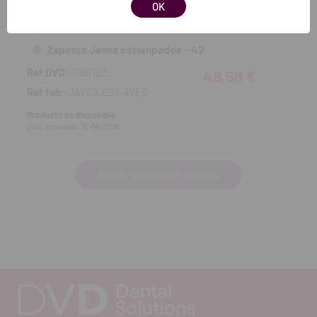
OK
Disp. estimada: 15-08-2026
Zapatos Javea estampados - 42
Ref DVD:
3166162
48,56 €
Ref fab:
JAVEA.EST.42ES
Producto no disponible
Disp. estimada: 15-08-2026
Añadir selección a la cesta