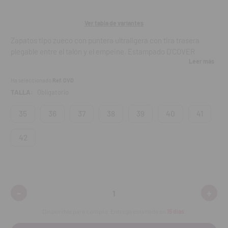
Ver tabla de variantes
Zapatos tipo zueco con puntera ultraligera con tira trasera
plegable entre el talón y el empeine. Estampado D'COVER
Leer más
PLUS® OEKO-TEX® de microfibra técnica transpirable y forro
interior D'DRY® de material textil acolchado.
Ha seleccionado
Ref. DVD
TALLA:
Obligatorio
Características:
35
36
37
38
39
40
41
Plantilla MaxReact®, ultraligera y flexible, fabricada en
material polímero de dos componentes y rellena de una
42
almohadilla en el interior para un mayor confort al caminar.
Plantilla textil acolchada D'WALK® de espuma bicomponente
idéntica a la planta del pie.
Lavable a máquina a 40º.
-
+
Disminuir
Aumen
Normativa:
cantidad:
cantid
Disponible para compra. Entrega estimada en
15 días
.
Certificado CE, 2012 UE 425/2016.