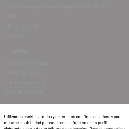
Condiciones generales del programa de fidelización
Blog
Nuestras marcas
Contacto
LEGAL
Política de privacidad
Política de cookies
Condiciones de venta
Canal de denuncias
Utilizamos cookies propias y de terceros con fines analíticos y para
mostrarte publicidad personalizada en función de un perfil
elaborado a partir de tus hábitos de navegación. Puedes personalizar