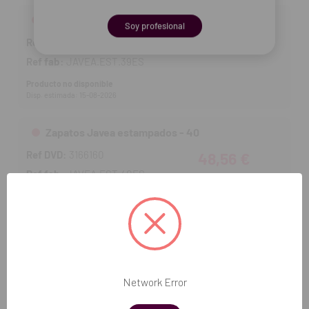
Zapatos Javea estampados - 39
Soy profesional
Ref DVD:
3166159
48,56 €
Ref fab:
JAVEA.EST.39ES
Producto no disponible
Disp. estimada: 15-08-2026
Zapatos Javea estampados - 40
Ref DVD:
3166160
48,56 €
Ref fab:
JAVEA.EST.40ES
Producto no disponible
Disp. estimada: 15-08-2026
Zapatos Javea estampados - 41
Ref DVD:
3166161
48,56 €
Network Error
Ref fab:
JAVEA.EST.41ES
Producto no disponible