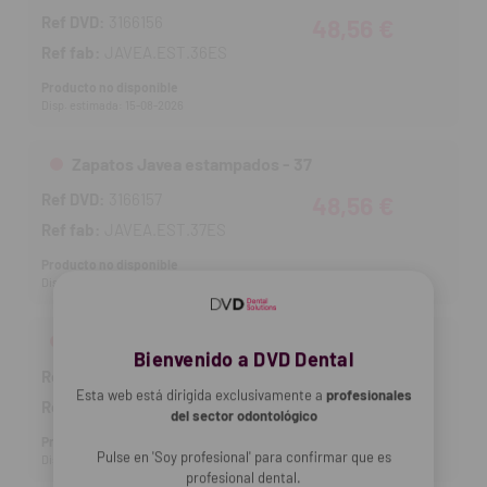
Ref DVD:
3166156
48,56 €
Ref fab:
JAVEA.EST.36ES
Producto no disponible
Disp. estimada: 15-08-2026
Zapatos Javea estampados - 37
Ref DVD:
3166157
48,56 €
Ref fab:
JAVEA.EST.37ES
Producto no disponible
Disp. estimada: 15-08-2026
Zapatos Javea estampados - 38
Bienvenido a DVD Dental
Ref DVD:
3166158
48,56 €
Esta web está dirigida exclusivamente a
profesionales
Ref fab:
JAVEA.EST.38ES
del sector odontológico
Producto no disponible
Pulse en 'Soy profesional' para confirmar que es
Disp. estimada: 15-08-2026
profesional dental.