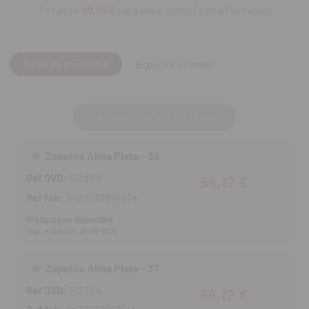
rodillas y espalda.
Te faltan
110.00€
para envío gratis (solo a Península)
Tabla de productos
Especificaciones
Añadir selección a la cesta
Zapatos Alma Plata - 36
Ref DVD:
3123113
56,12 €
Ref fab:
8436532897634
Producto no disponible
Disp. estimada: 25-08-2026
Zapatos Alma Plata - 37
Ref DVD:
3123114
56,12 €