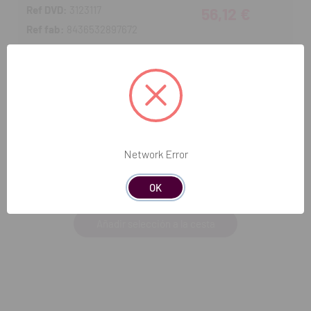
Ref DVD:
3123117
56,12 €
Ref fab:
8436532897672
Producto no disponible
Disp. estimada: 25-08-2026
Zapatos Alma Plata - 41
Ref DVD:
3123118
56,12 €
Ref fab:
8436532897689
Network Error
Producto no disponible
Disp. estimada: 25-08-2026
OK
Añadir selección a la cesta