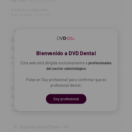
Ref fab:
8436532897641
Producto no disponible
Disp. estimada: 25-08-2026
Zapatos Alma Plata - 38
Ref DVD:
3123115
56,12 €
Ref fab:
8436532897658
Bienvenido a DVD Dental
Producto no disponible
Esta web está dirigida exclusivamente a
profesionales
Disp. estimada: 25-08-2026
del sector odontológico
Zapatos Alma Plata - 39
Pulse en 'Soy profesional' para confirmar que es
profesional dental.
Ref DVD:
3123116
56,12 €
Ref fab:
8436532897665
Soy profesional
Producto no disponible
Disp. estimada: 25-08-2026
Zapatos Alma Plata - 40