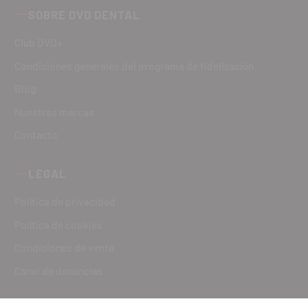
SOBRE DVD DENTAL
Club DVD+
Condiciones generales del programa de fidelización
Blog
Nuestras marcas
Contacto
LEGAL
Política de privacidad
Política de cookies
Condiciones de venta
Canal de denuncias