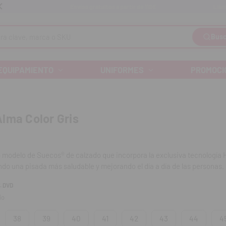
Llám
Envíos gratuitos a partir de 110€
Busc
EQUIPAMIENTO
UNIFORMES
PROMOCI
lma Color Gris
o modelo de Suecos® de calzado que incorpora la exclusiva tecnología
do una pisada más saludable y mejorando el día a día de las personas
eño ergonómico y están fabricados con materiales altamente tecnológic
. DVD
io
e malla transpirable que se amolda al pie y lo mantiene seco.
38
39
40
41
42
43
44
4
oolTech™, es un suave tejido técnico que favorece la rápida eliminació