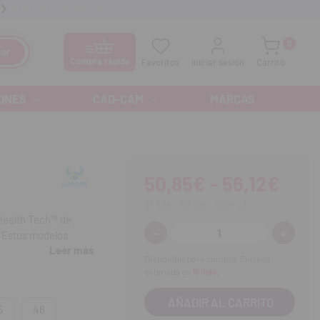
anos GRATIS al
900 300 475
Ofertas especiales cada mes
0
ar
Compra rápida
Favoritos
Iniciar sesión
Carrito
ONES
CAD-CAM
MARCAS
50,85€ - 56,12€
61,53€ - 67,91€
IVA incl.
 Health Tech™ de
-
+
Disminuir
Aumenta
. Estos modelos
cantidad:
cantidad
Leer más
os y de última
Disponible para compra. Entrega
estimada en
15 días
.
5
46
n de la humedad.