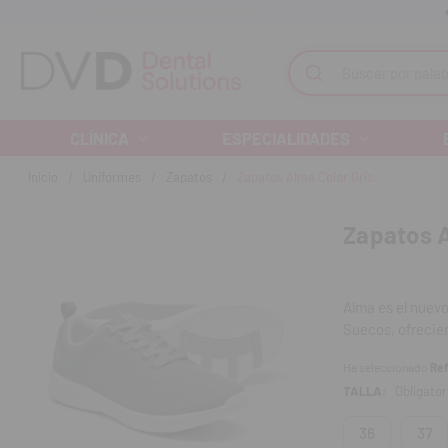
Recibe tu pedido en 24/48 horas
Monta tu clínica ¡Te acompañamos!
Buscar
CLÍNICA
ESPECIALIDADES
Inicio
Uniformes
Zapatos
Zapatos Alma Color Gris
Zapatos A
Alma es el nuev
Suecos, ofrecien
integran un dis
Ha seleccionado
Ref
generación.
TALLA:
Obligator
El tejido es d
36
37
El forro de C