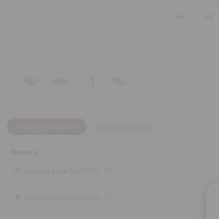
La plantilla e
48
49
presión de la 
La suela ultr
impactos que 
Tabla de productos
Especificaciones
Nombre
Zapatos Alma Color Gris - 36
Zapatos Alma Color Gris - 37