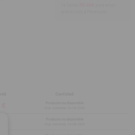
rma y reparte la
Te faltan
110.00€
para envío
gratis (solo a Península)
n absorción de
espalda.
web
Cantidad
Producto no disponible
 €
Disp. estimada: 24-08-2026
Producto no disponible
 €
Disp. estimada: 24-08-2026