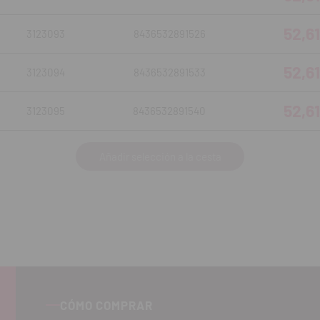
52,61
3123093
8436532891526
52,61
3123094
8436532891533
52,61
3123095
8436532891540
Añadir selección a la cesta
CÓMO COMPRAR