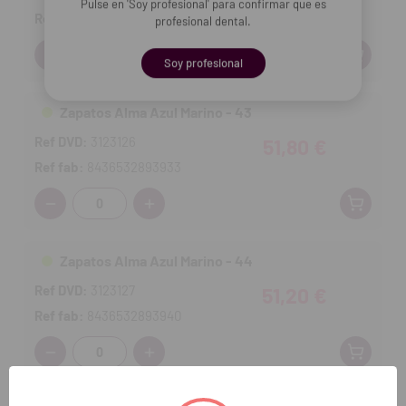
Pulse en 'Soy profesional' para confirmar que es
Ref fab:
8436532893926
profesional dental.
Cantidad:
Soy profesional
Zapatos Alma Azul Marino - 43
Ref DVD:
3123126
51,80 €
Ref fab:
8436532893933
Cantidad:
Zapatos Alma Azul Marino - 44
Ref DVD:
3123127
51,20 €
Ref fab:
8436532893940
Cantidad: