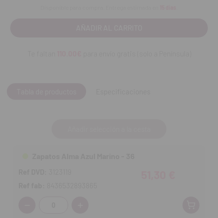
rodillas y espalda.
Disponible para compra. Entrega estimada en
15 días
.
Te faltan
110.00€
para envío gratis (solo a Península)
Tabla de productos
Especificaciones
Añadir selección a la cesta
Zapatos Alma Azul Marino - 36
Ref DVD:
3123119
51,30 €
Ref fab:
8436532893865
Cantidad: