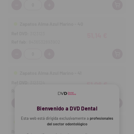
Cantidad:
Zapatos Alma Azul Marino - 40
Ref DVD:
3123123
51,14 €
Ref fab:
8436532893902
Cantidad:
Zapatos Alma Azul Marino - 41
Ref DVD:
3123124
51,06 €
Ref fab:
8436532893919
Cantidad:
Bienvenido a DVD Dental
Esta web está dirigida exclusivamente a
profesionales
Zapatos Alma Azul Marino - 42
del sector odontológico
Ref DVD:
3123125
51,15 €