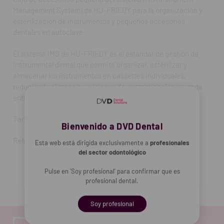
Management System) de HU-FRIEDY para la organización y
esterilización de instrumentos y pequeños accesorios
dentales en autoclave.
El sistema IMS de HU-FRIEDY es el estándar de gestión de
instrumental dental que permite organizar, esterilizar y
almacenar los instrumentos en cassettes individuales,
reduciendo el manejo y el riesgo de contaminación cruzada
entre pacientes.
Tamaño pequeño.
Bienvenido a DVD Dental
Referencia: IMS-1273.
Esta web está dirigida exclusivamente a
profesionales
del sector odontológico
Pulse en 'Soy profesional' para confirmar que es
profesional dental.
Soy profesional