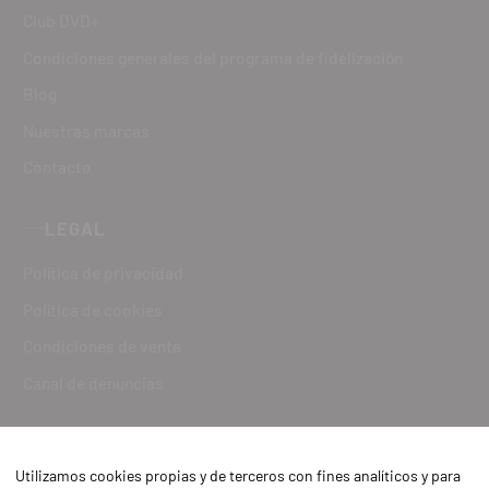
Club DVD+
Condiciones generales del programa de fidelización
Blog
Nuestras marcas
Contacto
LEGAL
Política de privacidad
Política de cookies
Condiciones de venta
Canal de denuncias
Utilizamos cookies propias y de terceros con fines analíticos y para