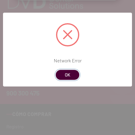
EL FUTURO
DENTAL.
Si quieres hacernos sugerencias o tienes
cualquier duda, estaremos encantados de
Network Error
atenderte!
OK
ATENCIÓN AL CLIENTE
900 300 475
CÓMO COMPRAR
Registro