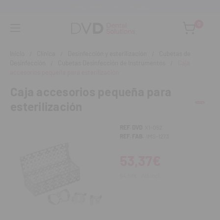
Asesoramiento personalizado
0
Inicio
Clínica
Desinfección y esterilización
Cubetas de
Desinfección
Cubetas Desinfección de Instrumentos
Caja
accesorios pequeña para esterilización
Caja accesorios pequeña para
esterilización
REF. DVD
X1-052
REF. FAB.
IMS-1273
53,37€
64,58€
IVA incl.