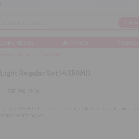
Llám
Envíos gratuitos a partir de 110€
Busc
EQUIPAMIENTO
UNIFORMES
PROMOCI
mprint 4 Light Regular Set (4X50Ml)
 Light Regular Set (4X50Ml)
2
|
REF. FAB.
71488
Regular Set (4X50Ml) es un producto dental diseñado para uso clínico pr
ratorios odontológicos.
mpresión de silicona Imprint™ 4 está disponible en tiempos de fraguado 
le permite elegir el material adecuado para cada impresión. Esto le pr